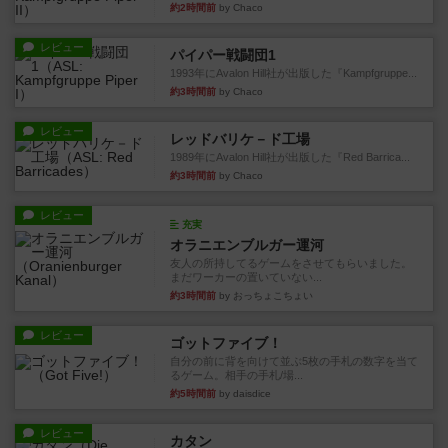
約2時間前
by Chaco
レビュー
パイパー戦闘団1
1993年にAvalon Hill社が出版した『Kampfgruppe...
約3時間前
by Chaco
レビュー
レッドバリケ－ド工場
1989年にAvalon Hill社が出版した『Red Barrica...
約3時間前
by Chaco
レビュー
充実
オラニエンブルガー運河
友人の所持してるゲームをさせてもらいました。
まだワーカーの置いていない...
約3時間前
by おっちょこちょい
レビュー
ゴットファイブ！
自分の前に背を向けて並ぶ5枚の手札の数字を当て
るゲーム。相手の手札/場...
約5時間前
by daisdice
レビュー
カタン