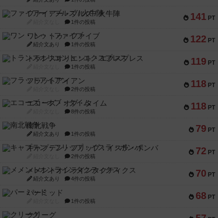
ファイアー・ブルズ / 火牛陣
141
PT
紹介文なし
1件の投稿
ワン・トゥ・ファイブ
122
PT
紹介文あり
1件の投稿
トランスオリエント・エクスプレス
119
PT
紹介文なし
1件の投稿
フラットアイアン
118
PT
紹介文なし
2件の投稿
エコーズ・オブ・タイム
118
PT
紹介文なし
8件の投稿
南北戦争
79
PT
紹介文あり
1件の投稿
キャプテン・フリップ：イスラ・ボンバ
72
PT
紹介文なし
2件の投稿
メメントオンラインタクティクス
70
PT
紹介文あり
4件の投稿
パーミッド
68
PT
紹介文なし
1件の投稿
クリーグ