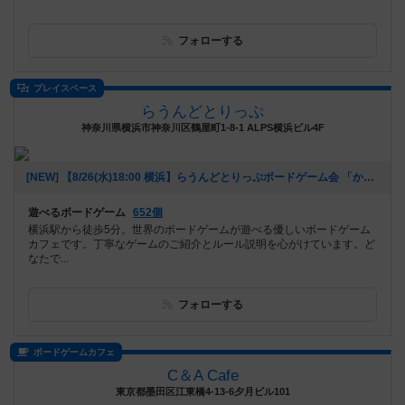
フォローする
プレイスペース
らうんどとりっぷ
神奈川県横浜市神奈川区鶴屋町1-8-1 ALPS横浜ビル4F
[NEW] 【8/26(水)18:00 横浜】らうんどとりっぷボードゲーム会 「かっほの繋がる会：かっほと秘密の夏祭り」（2020年08月23日 15時02分）
遊べるボードゲーム
652個
横浜駅から徒歩5分。世界のボードゲームが遊べる優しいボードゲーム
カフェです。丁寧なゲームのご紹介とルール説明を心がけています。ど
なたで...
フォローする
ボードゲームカフェ
C＆A Cafe
東京都墨田区江東橋4-13-6夕月ビル101