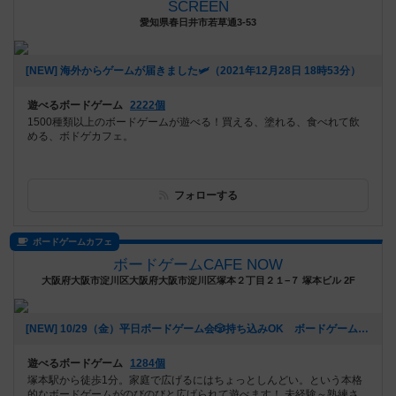
SCREEN
愛知県春日井市若草通3-53
[NEW] 海外からゲームが届きました🛩（2021年12月28日 18時53分）
遊べるボードゲーム
2222個
1500種類以上のボードゲームが遊べる！買える、塗れる、食べれて飲
める、ボドゲカフェ。
フォローする
ボードゲームカフェ
ボードゲームCAFE NOW
大阪府大阪市淀川区大阪府大阪市淀川区塚本２丁目２１−７ 塚本ビル 2F
[NEW] 10/29（金）平日ボードゲーム会🎲持ち込みOK ボードゲームCAFENOW主催《初心者さん、おひとりでの参加歓迎!!》（2021年10月22日 11時04分）
遊べるボードゲーム
1284個
塚本駅から徒歩1分。家庭で広げるにはちょっとしんどい。という本格
的なボードゲームがのびのびと広げられて遊べます！ 未経験～熟練さ