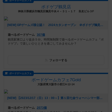
ボードゲームカフェ
ボドゲブ鶴見店
神奈川県横浜市鶴見区鶴見中央４－３１－１７ 良友ビル３F
[NEW] GPゲームズ様公認！ 2024カタンオープン ＠ボドゲブ鶴見店（2024年03月17日 18時37分）
遊べるボードゲーム
307個
鶴見駅東口より徒歩５分。時間無制限で遊べるボードゲームカフェ『ボ
ドゲブ』で楽しいひとときを過ごしてみませんか？
フォローする
ボードゲームカフェ
ボードゲームカフェ7Gold
大阪府東大阪市小若江4-12-14
[NEW] 【2023/12/17（日）13：00～】第１回七金ウォーハンマー部（2023年12月06日 16時25分）
遊べるボードゲーム
2073個