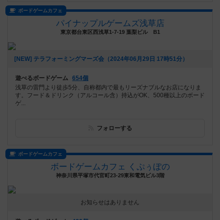
ボードゲームカフェ
パイナップルゲームズ浅草店
東京都台東区西浅草1-7-19 葉梨ビル B1
[NEW] テラフォーミングマーズ会（2024年06月29日 17時51分）
遊べるボードゲーム
654個
浅草の雷門より徒歩5分、自称都内で最もリーズナブルなお店になりま
す。フード＆ドリンク（アルコール含）持込がOK、500種以上のボード
ゲ...
フォローする
ボードゲームカフェ
ボードゲームカフェ くぷぅぽの
神奈川県平塚市代官町23-29東和電気ビル3階
お知らせはありません