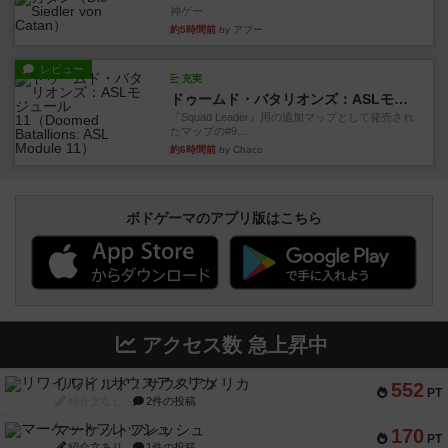
神ゲー
約5時間前
by アプー
レビュー
充実
ドゥームド・バタリオンズ：ASLモジュール11
『Squad Leader』用の追加マップとして発売され
たマップの#9...
約6時間前
by Chaco
ボドゲーマのアプリ版はこちら
アクセス数 急上昇中
リワイルド：サウスアメリカ
552
PT
紹介文なし
2件の投稿
マーケットフレッシュ
170
PT
紹介文あり
1件の投稿