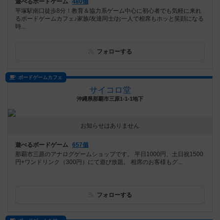
遊べるボードゲーム
480個
平塚駅南口徒歩8分！教育＆協力系ゲーム中心に初心者でも気軽に来れ
るボードゲームカフェ♪家族/友達同士/お一人で相席もホッと笑顔になる
時...
フォローする
ボードゲームカフェ
サイコロ堂
沖縄県那覇市三原1-1-1地下
お知らせはありません
遊べるボードゲーム
657個
那覇市三原のアナログゲームショップです。 平日1000円、土日祝1500
円+ワンドリンク（300円）にて遊び放題。 相席のお客様もグ...
フォローする