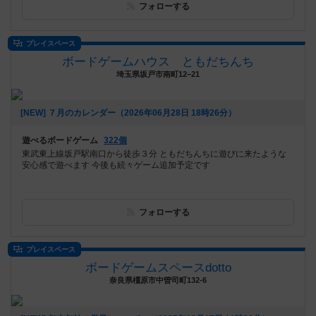
フォローする
プレイスペース
ボードゲームハウス ともだちんち
埼玉県坂戸市南町12−21
[NEW] ７月のカレンダー（2026年06月28日 18時26分）
遊べるボードゲーム
322個
東武東上線坂戸駅南口から徒歩３分 ともだちんちに遊びに来たような
安心感で遊べます 今後も続々ゲーム追加予定です
フォローする
プレイスペース
ボードゲームスペースdotto
奈良県橿原市中曽司町132-6