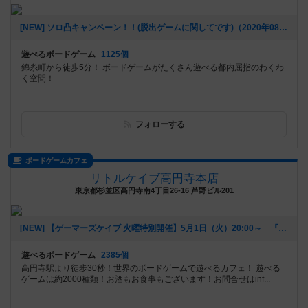
[NEW] ソロ凸キャンペーン！！(脱出ゲームに関してです)（2020年08月17日 13時11分）
遊べるボードゲーム
1125個
錦糸町から徒歩5分！ ボードゲームがたくさん遊べる都内屈指のわくわ
く空間！
フォローする
ボードゲームカフェ
リトルケイブ高円寺本店
東京都杉並区高円寺南4丁目26-16 芦野ビル201
[NEW] 【ゲーマーズケイブ 火曜特別開催】5月1日（火）20:00～ 『ロールプレイヤー』（2018年04月22日 18時42分）
遊べるボードゲーム
2385個
高円寺駅より徒歩30秒！世界のボードゲームで遊べるカフェ！ 遊べる
ゲームは約2000種類！お酒もお食事もございます！お問合せはinf...