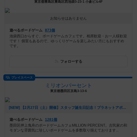
東京都豊島区豊島区西池袋3-23-1 小倉ビル4F
お知らせはありません
遊べるボードゲーム
873個
池袋西口からすぐ、ボードゲームカフェです。相席歓迎・お一人様歓迎
です！ 個室もあるので、ゆっくりゲームを楽しみたい方にもおすすめ
です。
フォローする
プレイスペース
ミリオンパーセント
東京都墨田区京島3-13-6
[NEW] 【2月27日（土）開催】スタッフ誕生日記念！プラネットアポカリプス会！！（2021年02月02日 13時24分）
遊べるボードゲーム
1281個
墨田区押上曳舟のボードゲームカフェMILLION PERCENT。古民家の和
モダンな雰囲気に珍しいボードゲームを多数取り揃えております...