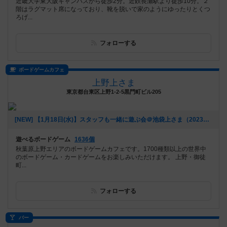
近畿大学東大阪キャンパスから徒歩2分。近鉄長瀬駅より徒歩10分。２
階はラグマット席になっており、靴を脱いで家のようにゆったりとくつ
ろげ...
フォローする
ボードゲームカフェ
上野上さま
東京都台東区上野1-2-5黒門町ビル205
[NEW] 【1月18日(水)】スタッフも一緒に遊ぶ会＠池袋上さま（2023年01月09日 23時09分）
遊べるボードゲーム
1636個
秋葉原上野エリアのボードゲームカフェです。1700種類以上の世界中
のボードゲーム・カードゲームをお楽しみいただけます。 上野・御徒
町...
フォローする
バー