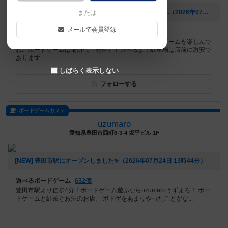
[NEW] 奈良でマーダーミステリー遊ぶならソラニ満ツへ（2026年07月26日 15時04分）
または
メールで会員登録
遊べるボードゲーム
317個
奈良の観光地「ならまち」の古民家でまったりボードゲームを楽しんで
ね。ボードゲームは場所代「無料」で遊べるよ！駐車場は店前に激安で
あります
しばらく表示しない
フォローする
ボードゲームカフェ
uzumaro
愛知県豊田市西町6-3-4 坂平ビル 1F
[NEW] 豊田市駅にオープンしました✨（2026年07月24日 13時44分）
遊べるボードゲーム
632個
豊田市駅より徒歩4分！ボードゲーム遊ぶならuzumaroうずまろ！ ボー
ドゲームと紅茶とお酒のお店。 ボドゲをあまりやったことがな...