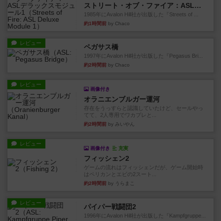
ストリート・オブ・ファイア：ASLデラックスモジュール1
1985年にAvalon Hill社が出版した『Streets of ...
約1時間前
by Chaco
レビュー
ペガサス橋
1997年にAvalon Hill社が出版した『Pegasus Bri...
約2時間前
by Chaco
レビュー
画像付き
オラニエンブルガー運河
存在をうっすらと認識していたけど、セールやっ
てて、2人専用でワカプレと...
約2時間前
by みいやん
レビュー
画像付き
充実
フィッシェン2
ゲームの流れはフィッシェンだが、ゲーム開始時
はペリカンとエビの2スート...
約2時間前
by うらまこ
レビュー
パイパー戦闘団2
1996年にAvalon Hill社が出版した『Kampfgruppe...