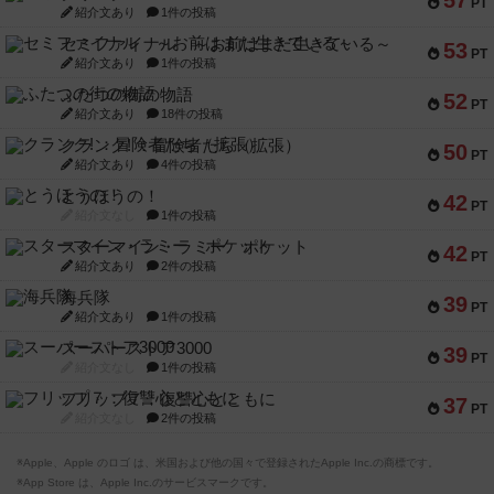
57
PT
紹介文あり
1件の投稿
セミファイナル ～お前はまだ生きている～
53
PT
紹介文あり
1件の投稿
ふたつの街の物語
52
PT
紹介文あり
18件の投稿
クランク! ：冒険者たち（拡張）
50
PT
紹介文あり
4件の投稿
とうほうの！
42
PT
紹介文なし
1件の投稿
スターマイン・ラミー ポケット
42
PT
紹介文あり
2件の投稿
海兵隊
39
PT
紹介文あり
1件の投稿
スーパーストア3000
39
PT
紹介文なし
1件の投稿
フリップ７：復讐心とともに
37
PT
紹介文なし
2件の投稿
※Apple、Apple のロゴ は、米国および他の国々で登録されたApple Inc.の商標です。
※App Store は、Apple Inc.のサービスマークです。