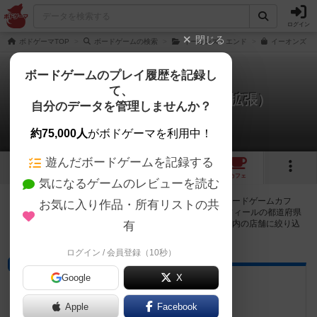
ログイン
閉じる
ボドゲーマTOP
ボードゲームの検索
イーオンズ・エンド
イーオンズ・エ
ボードゲームのプレイ履歴を記録し
て、
イーオンズ・エンド：虚空（拡張）
自分のデータを管理しませんか？
24店のカフェ/スペースが提供中
約75,000人
がボドゲーマを利用中！
遊んだボードゲームを記録する
1
5
24
トップ
画像
動画
レビュー
カフェ
気になるゲームのレビューを読む
イーオンズ・エンド：虚空（拡張）で遊ぶことができるボードゲームカフ
お気に入り作品・所有リストの共
ェ・プレイスペースが24店登録されています。公開プロフィールの都道府県
が設定されたアカウントでログインすると、同じ都道府県内の店舗に絞り込
有
むボタンが表示されます。
ログイン / 会員登録（10秒）
ボードゲームカフェ
Google
X
ソラニ満ツ
奈良県奈良市築地之内町21-4
Apple
Facebook