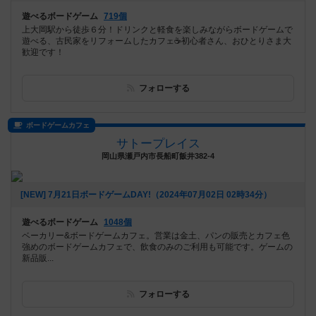
遊べるボードゲーム
719個
上大岡駅から徒歩６分！ドリンクと軽食を楽しみながらボードゲームで
遊べる、古民家をリフォームしたカフェ☕️初心者さん、おひとりさま大
歓迎です！
フォローする
ボードゲームカフェ
サトープレイス
岡山県瀬戸内市長船町飯井382-4
[NEW] 7月21日ボードゲームDAY!（2024年07月02日 02時34分）
遊べるボードゲーム
1048個
ベーカリー&ボードゲームカフェ。営業は金土、パンの販売とカフェ色
強めのボードゲームカフェで、飲食のみのご利用も可能です。ゲームの
新品販...
フォローする