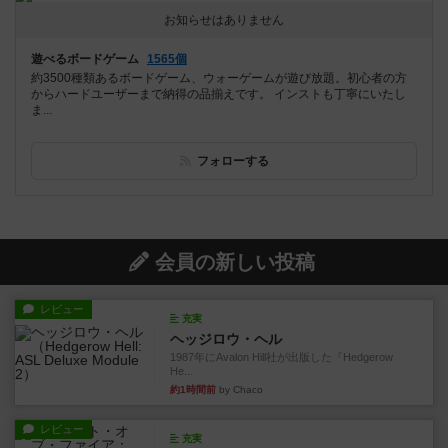
お知らせはありません
遊べるボードゲーム
1565個
約3500種類あるボードゲーム、ウォーゲームが遊び放題。初心者の方
からハードユーザーまで納得の品揃えです。 インストも丁寧にいたし
ま...
フォローする
会員の新しい投稿
レビュー
充実
ヘッジロウ・ヘル
1987年にAvalon Hill社が出版した『Hedgerow
He...
約1時間前
by Chaco
レビュー
充実