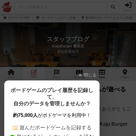
ログイン
ボドゲーマTOP
ボードゲームカフェ/店舗
愛知県のボードゲームカフェ/店舗
スタッフブログ
KajuBurger 豊田店
愛知県豊田市
閉じる
トップ
ブログ
イベント
ゲーム
一覧
料金
表
アクセス
自称料理が一番美味いボードゲームが遊べる
ボードゲームのプレイ履歴を記録し
て、
お店！
自分のデータを管理しませんか？
こんにちは！当店にご興味を持っていただきありがとうご
約75,000人
がボドゲーマを利用中！
ざいます。
上豊田駅徒歩2分にあるハンバーガーのお店
Kaju Burger
遊んだボードゲームを記録する
豊田店
の店長の水谷です。