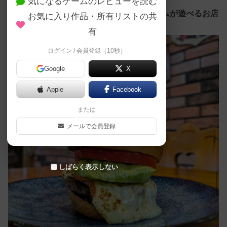
気になるゲームのレビューを読む
当店は、
自称料理が一番美味いボードゲームが遊べるお店
お気に入り作品・所有リストの共
です！
有
ログイン / 会員登録（10秒）
Google
X
Apple
Facebook
または
メールで会員登録
しばらく表示しない