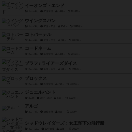
イーオンズ・エンド
1人～4人
60分前後
14歳～
2016年～
ウイングスパン
1人～5人
40分～70分
10歳～
2019年～
コトバーテル
4人～6人
10分～20分
6歳～
2019年～
コードネーム
2人～8人
15分前後
14歳～
2016年～
ブラフ / ライアーズダイス
2人～6人
15分～30分
8歳～
1993年～
ブロックス
2人～4人
20分前後
7歳～
2002年～
ジュエルハント
2人用
10分～15分
6歳～
2022年～
アルゴ
2人～4人
15分前後
8歳～
2002年～
シャドウレイダーズ：女王陛下の飛行船
4人～10人
60分前後
13歳～
2019年～