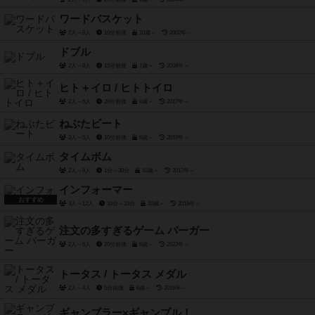
ワードバスケット
2人～8人
10分前後
10歳～
2002年～
ドブル
2人～8人
15分前後
7歳～
2009年～
ヒト＋イロ / ヒトトイロ
2人～6人
20分前後
8歳～
2017年～
ねぶたビート
3人～5人
10分前後
6歳～
2019年～
タイムボム
2人～8人
1分～30分
10歳～
2017年～
インフォーマー
おすすめ
3人～12人
10分～15分
10歳～
2019年～
注文の多すぎるゲーム バーガー
2人～6人
20分前後
6歳～
2022年～
トータス / トータス メダル
2人～4人
5分前後
6歳～
2016年～
ギャンブラー×ギャンブル！