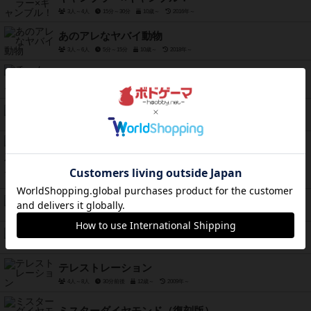
3人～4人
15分～30分
10歳～
2016年～
あのアレなヤバイ動物
3人～6人
5分～15分
10歳～
2018年～
チーム3・グリーン
3人～6人
30分前後
14歳～
2019年～
デンポー！！
4人～8人
20分～40分
8歳～
2016年～
ツインイット！：ゲーマーズエディション
2人～6人
30分前後
6歳～
2019年～
宝石の煌き
2人～4人
30分前後
10歳～
2014年～
侍石（じしゃく）
2人用
15分前後
14歳～
2018年～
テレストレーション
4人～8人
30分前後
12歳～
2009年～