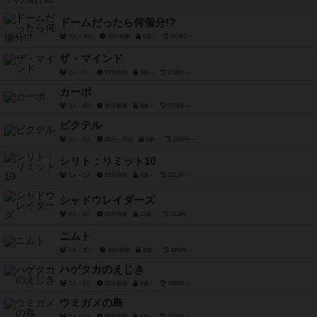
ドームだったら何個分!?
3人～40人
15分前後
6歳～
2019年～
ザ・マインド
2人～4人
15分前後
8歳～
2018年～
カーボ
2人～4人
45分前後
8歳～
2019年～
ピクテル
3人～6人
15分～30分
6歳～
2015年～
シリト：リミット10
1人～5人
10分前後
6歳～
2021年～
シャドウレイダーズ
4人～8人
60分前後
13歳～
2018年～
ニムト
2人～10人
30分前後
8歳～
1994年～
ハゲタカのえじき
2人～6人
20分前後
8歳～
1988年～
ウミガメの島
2人～7人
20分前後
6歳～
2014年～