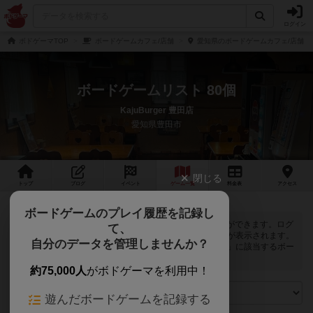
ログイン
ボドゲーマTOP
ボードゲームカフェ/店舗
愛知県のボードゲームカフェ/店舗
ボードゲームリスト 80個
KajuBurger 豊田店
愛知県豊田市
閉じる
トップ
ブログ
イベント
ゲーム
一覧
料金
表
アクセス
ボードゲームのプレイ履歴を記録し
KajuBurger 豊田店では
80
個のボードゲームで遊ぶことができます。ログ
て、
インすると自分のマイボードゲームに登録できるボタンが表示されます。
自分のデータを管理しませんか？
また、マイボードゲームの「興味あり」と「お気に入り」に該当するボー
ドゲームがピックアップされるようになります。
約75,000人
がボドゲーマを利用中！
遊んだボードゲームを記録する