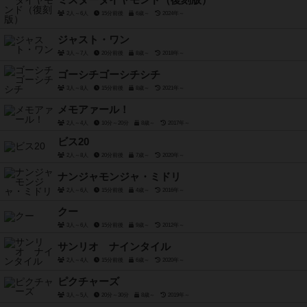
ミスターダイヤモンド（復刻版）
2人～6人
15分前後
6歳～
2024年～
ジャスト・ワン
3人～7人
20分前後
8歳～
2018年～
ゴーシチゴーシチシチ
3人～8人
15分前後
8歳～
2021年～
メモアァール！
2人～4人
10分～20分
8歳～
2017年～
ビス20
2人～8人
20分前後
7歳～
2020年～
ナンジャモンジャ・ミドリ
2人～6人
15分前後
4歳～
2016年～
クー
3人～6人
15分前後
9歳～
2012年～
サンリオ ナインタイル
2人～4人
15分前後
6歳～
2020年～
ピクチャーズ
3人～5人
20分～30分
8歳～
2019年～