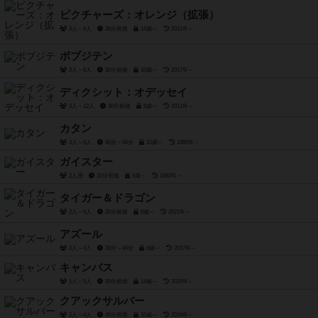
ピクチャーズ：オレンジ（拡張）
3人～6人
30分前後
14歳～
2021年～
ボブジテン
3人～8人
30分前後
10歳～
2017年～
ディクシット：オデッセイ
3人～12人
30分前後
8歳～
2011年～
カタン
3人～4人
40分～60分
10歳～
1995年～
ガイスター
2人用
15分前後
6歳～
1982年～
タイガー＆ドラゴン
2人～5人
20分前後
8歳～
2021年～
アズール
2人～4人
30分～45分
8歳～
2017年～
キャンバス
1人～5人
30分前後
14歳～
2020年～
クアックサルバー
2人～4人
45分前後
10歳～
2018年～