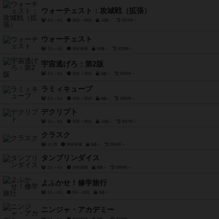
ウォーチェスト：攻城戦（拡張）
2人～4人
30分～60分
14歳～
2021年～
ウォーチェスト
2人～4人
30分前後
14歳～
2018年～
宇宙逃げろ：第2版
2人～5人
20分～35分
9歳～
2019年～
ラミィキューブ
2人～4人
10分～30分
8歳～
1980年～
デクリプト
3人～8人
15分～45分
12歳～
2017年～
クラスク
2人用
10分前後
8歳～
2014年～
タンブリンダイス
2人～4人
10分前後
8歳～
2004年～
よふかせ！修学旅行
2人～4人
5分～10分
6歳～
ニンジャ・アカデミー