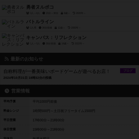
勇者ヌルポコ
3人～6人
15分～30分
8歳～
2020年～
バトルライン
2人用
30分前後
12歳～
2000年～
キャンバス：リフレクション
1人～5人
30分前後
14歳～
2022年～
最新のお知らせ
自称料理が一番美味いボードゲームが遊べるお店！
ブログ
2024年10月31日 18時32分の投稿
営業情報
平均予算
平均1000円前後
料金レンジ
1時間500円～土日祝フリータイム1500円
平日営業
17時00分～21時00分
休日営業
15時00分～21時00分
定休日
毎週水曜日