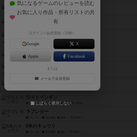
気になるゲームのレビューを読む
モックワード
お気に入り作品・所有リストの共
4人～6人
20分～30分
8歳～
2020年～
イラストリー
有
3人～6人
10分～30分
5歳～
2019年～
ログイン / 会員登録（10秒）
バイキングシーソー
2人～4人
10分～20分
8歳～
2021年～
Google
X
ナナ
Apple
Facebook
2人～5人
15分～30分
6歳～
2021年～
宿命の旅団（オリジナル版）
または
2人～5人
30分～40分
10歳～
2019年～
メールで会員登録
沈黙ノ艦長
3人～6人
5分前後
12歳～
2023年～
ラストペンギン
しばらく表示しない
3人～5人
25分～30分
8歳～
2023年～
ラブレター
2人～4人
20分前後
10歳～
2014年～
5本のキュウリ
2人～6人
25分前後
8歳～
2013年～