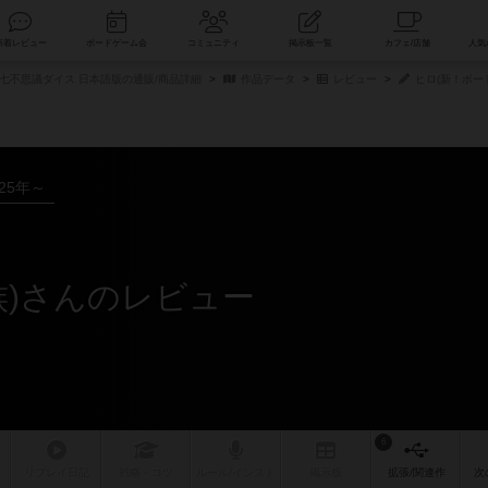
索
新着レビュー
ボードゲーム会
コミュニティ
掲示板一覧
七不思議ダイス 日本語版の通販/商品詳細
作品データ
レビュー
ヒロ(新！ボー
025年～
族)さんのレビュー
6
リプレイ
日記
戦略
・コツ
ルール
/インスト
掲示板
拡張/関連
作
次