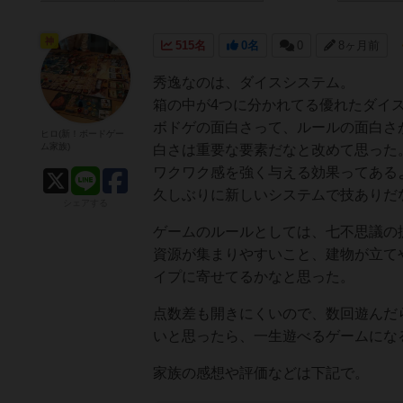
神
515名
0名
0
8ヶ月前
秀逸なのは、ダイスシステム。
箱の中が4つに分かれてる優れたダイ
ボドゲの面白さって、ルールの面白さ
ヒロ(新！ボードゲー
ム家族)
白さは重要な要素だなと改めて思った
ワクワク感を強く与える効果ってある
久しぶりに新しいシステムで技ありだ
シェアする
ゲームのルールとしては、七不思議の
資源が集まりやすいこと、建物が立て
イプに寄せてるかなと思った。
点数差も開きにくいので、数回遊んだ
いと思ったら、一生遊べるゲームにな
家族の感想や評価などは下記で。