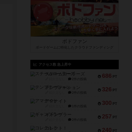
ボドファン
ボードゲームに特化したクラウドファンディング
アクセス数 急上昇中
スチームローラーズ
686
PT
紹介文なし
2件の投稿
テンプテーション
326
PT
紹介文なし
2件の投稿
アマナイト
300
PT
紹介文なし
1件の投稿
ギャンブラー
257
PT
紹介文なし
2件の投稿
コレクト！
240
PT