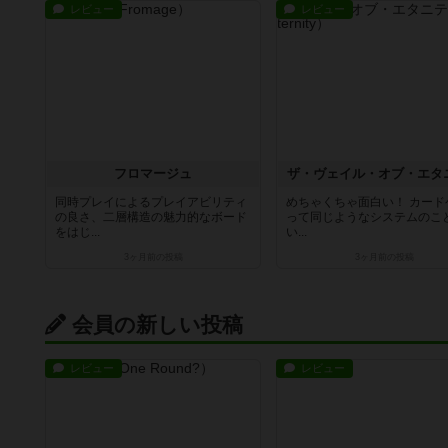
レビュー
レビュー
フロマージュ
ザ・ヴェイル・オブ・エタ
同時プレイによるプレイアビリティ
めちゃくちゃ面白い！ カード
の良さ、二層構造の魅力的なボード
って同じようなシステムのこ
をはじ...
い...
3ヶ月前
の投稿
3ヶ月前
の投稿
会員の新しい投稿
レビュー
レビュー