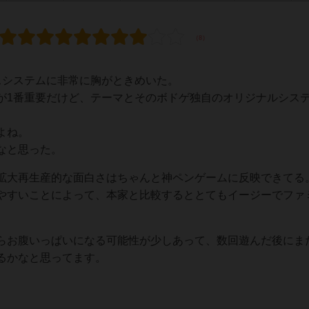
スシステムに非常に胸がときめいた。
が1番重要だけど、テーマとそのボドゲ独自のオリジナルシス
。
よね。
なと思った。
拡大再生産的な面白さはちゃんと神ペンゲームに反映できてる
やすいことによって、本家と比較するととてもイージーでファ
らお腹いっぱいになる可能性が少しあって、数回遊んだ後にま
るかなと思ってます。