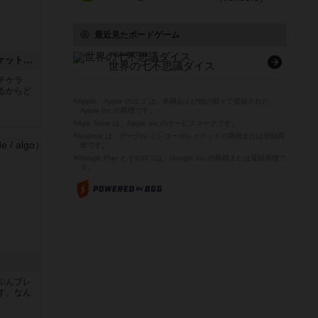
最近見たボードゲーム
7 Wonders Dice
チケットトゥライド / チケットトゥライドアメリカ
世界の七不思議ダイス
チケラ
るからど
※Apple、Apple のロゴ は、米国および他の国々で登録された
Apple Inc.の商標です。
ん
※App Store は、Apple Inc.のサービスマークです。
※Android は、グーグル インコーポレイテッドの商標または登録商
標です。
※Google Play とそのロゴは、Google Inc.の商標または登録商標で
す。
ぶんプレ
す。なん