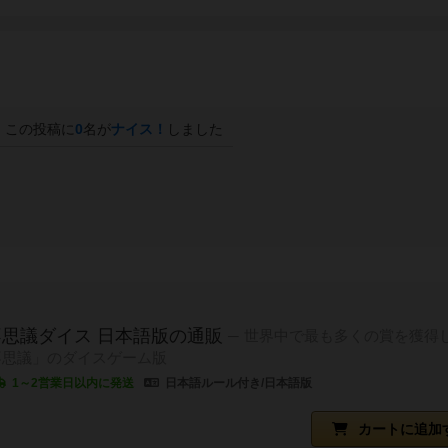
この投稿に
0
名が
ナイス！
しました
思議ダイス 日本語版の通販
世界中で最も多くの賞を獲得
不思議」のダイスゲーム版
1～2営業日以内に発送
日本語ルール付き/日本語版
カートに追加