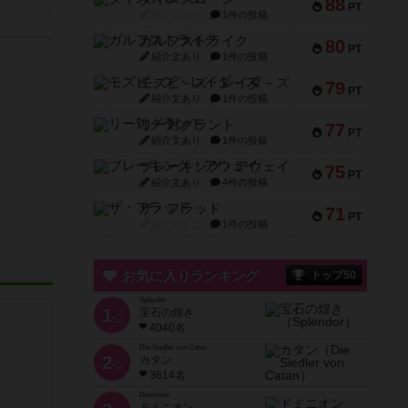
88
PT
紹介文なし
1件の投稿
ガルフストライク
80
PT
紹介文あり
1件の投稿
モズビ－ズ・レイダ－ズ
79
PT
紹介文あり
1件の投稿
リー対グラント
77
PT
紹介文あり
1件の投稿
ブレーキング・アウェイ
75
PT
紹介文あり
4件の投稿
ザ・フラッド
71
PT
紹介文なし
1件の投稿
お気に入りランキング
トップ50
Splendor
1
宝石の煌き
位
4040名
Die Siedler von Catan
2
カタン
位
3614名
Dominion
ドミニオン