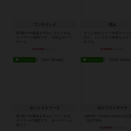
ワンラウンド
花火
星5軽〜中量級を中心にプレイする
ずっと前のドイツ年間ゲーム
ゲーマーの感想です。今回はボード
がら、シンプルで簡単な小ゲ
ゲーム...
今でも...
約1時間前
by おとん
約3時間前
by tamio
レビュー
レビュー
ホットストリーク
ガルフストライク
星7軽〜中量級を中心にプレイする
1983年にVictory Gamesが
ゲーマーの感想です。ボードゲーム
『Gulf Strik...
会にて...
約14時間前
by Chaco