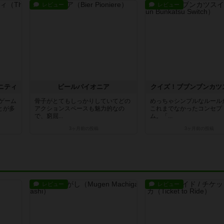
レビュー
レビュー
ニティ
ビールパイオニア
クイズ！ブブンブンカツ
ゲーム
骨子がとてもしっかりしていてどの
めっちゃシンプルなルール
とが多
アクションスペースも魅力的なの
これまでなかったコンセプ
で、窮屈...
ム。「...
3ヶ月前
の投稿
3ヶ月前
の投稿
レビュー
レビュー