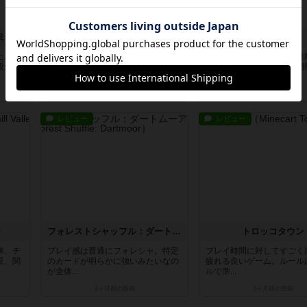
ミスト
ハンブルク
フォーリング
た。拡
まず箱絵が面白そうな雰囲気をまと
日本人のデザイナーで重量
段だっ
っていて、遊びたい欲を刺激され
ということで久しぶりに期
る。ルー...
かった...
約1ヶ月前
の投稿
約2ヶ月前
の投稿
レビュー
レビュー
ー
フォレストシャッフル：ダートムーア
トロッコタウン
車、チ
プレイ感は普通にフォレシャ。特定
プレイ時間に対してすごく
景、関
のカードが明らかに強いみたいなの
疲れる良いゲーム。ルール
が全体...
ルで準...
2ヶ月前
の投稿
3ヶ月前
の投稿