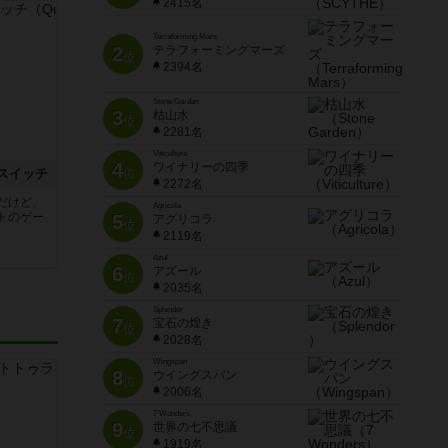
2415名
Terraforming Mars
2
テラフォーミングマーズ
位
2394名
Stone Garden
3
枯山水
位
2281名
Viticulture
4
ワイナリーの四季
位
スイッチ
2272名
だけど、
Agricola
トのゲー
5
アグリコラ
位
2119名
Azul
6
アズール
位
2035名
Splendor
7
宝石の煌き
位
2028名
Wingspan
8
ウイングスパン
位
2006名
7 Wonders
9
世界の七不思議
位
1919名