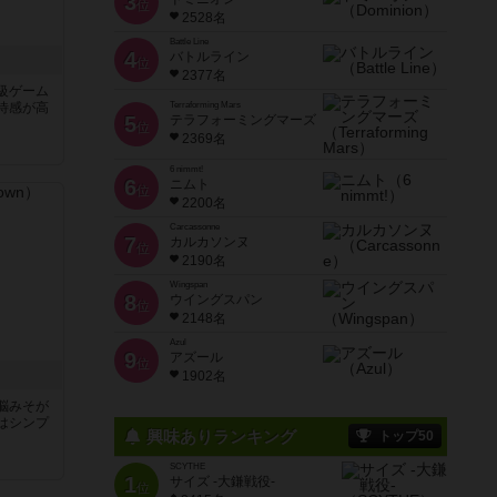
3
位
2528名
Battle Line
4
バトルライン
位
2377名
級ゲーム
Terraforming Mars
待感が高
5
テラフォーミングマーズ
位
2369名
6 nimmt!
6
ニムト
位
2200名
Carcassonne
7
カルカソンヌ
位
2190名
Wingspan
8
ウイングスパン
位
2148名
Azul
9
アズール
位
1902名
脳みそが
はシンプ
興味ありランキング
トップ50
SCYTHE
1
サイズ -大鎌戦役-
位