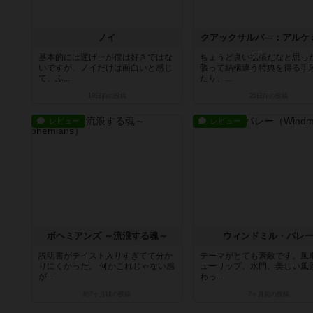
ノイ
クアックサルバ―：アルケ
基本的には運げーが僕は好きではな
ちょうど良い拡張だなと思っ
いですが、ノイだけは面白いと感じ
張って結構違う特典を得る手
て、ふ...
たり、...
19日前
の投稿
25日前
の投稿
レビュー
レビュー
ボヘミアンズ ～流浪する魂～
ウィンドミル・バレ
説明書がテイスト入りすぎてて分か
テーマがとても素敵です。風
りにくかった。 何かこれじゃない感
ューリップ、水門、美しい風
が...
わっ...
約2ヶ月前
の投稿
2ヶ月前
の投稿