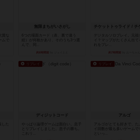
無限まちがいさがし
大賞な
6つの場面カード（表、裏で違う
デジタルソロプレイ。元祖
ームで
絵）が何枚かあり、そのうち3つ選
イ？マップがたくさん出て
んで、同...
れをプレ...
約6時間前
by ジェイとと
約7時間前
by おーちゃ
リプレイ
リプレイ
ディジットコード
アルゴ
出版した
やっぱり論理ゲームは面白い。息子
アルゴがとても好きで、た
とリプレイしました。息子の勝ち。
イ回数が最も多いゲームで
これリ...
といっ...