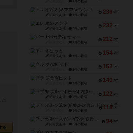
紹介文なし
1件の投稿
トリオンフ ア マレンゴ
236
PT
紹介文あり
1件の投稿
エレメンツ
232
PT
紹介文あり
4件の投稿
バー！パーティー
212
PT
紹介文なし
1件の投稿
ギョッと
154
PT
紹介文あり
1件の投稿
クルティボ
152
PT
紹介文なし
1件の投稿
ブラヴェスト
140
PT
紹介文なし
1件の投稿
ドブル：ポケットモンスター
122
PT
紹介文あり
4件の投稿
した
ジャンヌ・ダルク-オルレアン ドロー＆ライト
118
PT
紹介文なし
5件の投稿
ファースト・イン・フライト
94
PT
紹介文あり
3件の投稿
する
ダイススローン