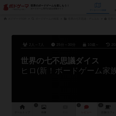
世界のボードゲームを楽しもう！
ボードゲーム専門の総合情報サイト
データベース
検
ボドゲーマTOP
ボードゲームの検索
世界の七不思議：デュエル
世界の
2人～7人
25分～30分
10歳～
2
世界の七不思議ダイス
ヒロ(新！ボードゲーム家
1
1
23
ゲーム
トップ
画像
動画
レビュー
店舗/
カフェ