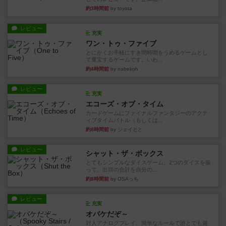
約3時間前
by toyota
レビュー
充実
ワン・トゥ・ファイブ
とにかくお手軽にすき間時間をうめるゲームとし
て重宝するゲームです。いわ...
約4時間前
by nabekoh
レビュー
充実
エコーズ・オブ・タイム
カードゲームにファイナルファンタジーのアクテ
ィブタイムバトル（もしくは...
約8時間前
by ジェイとと
レビュー
シャット・ザ・ボックス
とてもシンプルなダイスゲーム。2つのダイスを振
って、出目の合計を自分の...
約8時間前
by OSAっち
レビュー
充実
オバケだぞ～
対人アナログプレイ。簡単なルールで誰とでも遊