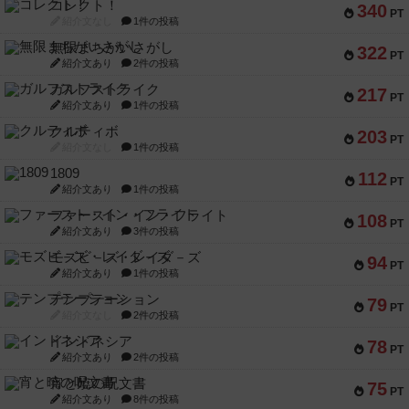
コレクト！
340
PT
紹介文なし
1件の投稿
無限まちがいさがし
322
PT
紹介文あり
2件の投稿
ガルフストライク
217
PT
紹介文あり
1件の投稿
クルティボ
203
PT
紹介文なし
1件の投稿
1809
112
PT
紹介文あり
1件の投稿
ファースト・イン・フライト
108
PT
紹介文あり
3件の投稿
モズビ－ズ・レイダ－ズ
94
PT
紹介文あり
1件の投稿
テンプテーション
79
PT
紹介文なし
2件の投稿
インドネシア
78
PT
紹介文あり
2件の投稿
宵と暁の呪文書
75
PT
紹介文あり
8件の投稿