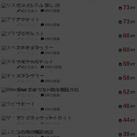
リスボン・トラム 28
73
PT
紹介文あり
9件の投稿
アマナイト
73
PT
紹介文なし
1件の投稿
ブラヴェスト
66
PT
紹介文なし
1件の投稿
スペクタキュラー
60
PT
紹介文なし
1件の投稿
スモールワールド
59
PT
紹介文あり
13件の投稿
ギャンブラー
58
PT
紹介文なし
2件の投稿
Bitter End ブタペスト救出作戦
52
PT
紹介文なし
1件の投稿
ラピード
46
PT
紹介文なし
1件の投稿
ザ・フラッフィー・ライト
44
PT
紹介文なし
0件の投稿
ふたつの城の物語
39
PT