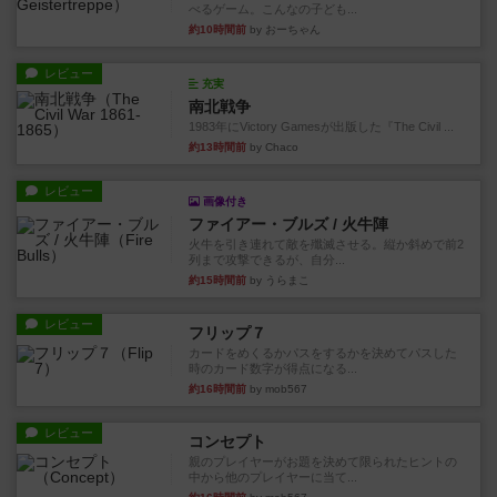
べるゲーム。こんなの子ども...
約10時間前
by おーちゃん
レビュー
充実
南北戦争
1983年にVictory Gamesが出版した『The Civil ...
約13時間前
by Chaco
レビュー
画像付き
ファイアー・ブルズ / 火牛陣
火牛を引き連れて敵を殲滅させる。縦か斜めで前2
列まで攻撃できるが、自分...
約15時間前
by うらまこ
レビュー
フリップ７
カードをめくるかパスをするかを決めてパスした
時のカード数字が得点になる...
約16時間前
by mob567
レビュー
コンセプト
親のプレイヤーがお題を決めて限られたヒントの
中から他のプレイヤーに当て...