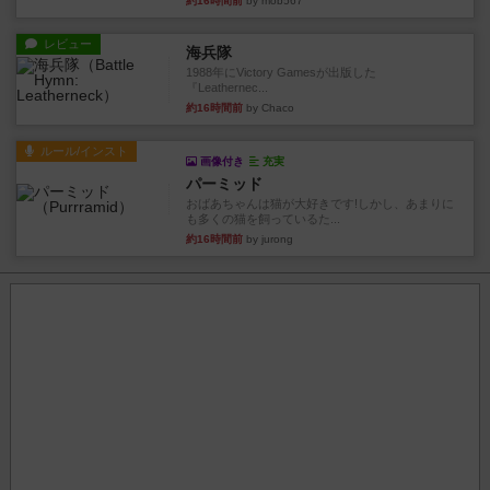
約16時間前
by mob567
レビュー
海兵隊
1988年にVictory Gamesが出版した
『Leathernec...
約16時間前
by Chaco
ルール/インスト
画像付き
充実
パーミッド
おばあちゃんは猫が大好きです!しかし、あまりに
も多くの猫を飼っているた...
約16時間前
by jurong