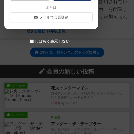
カープレイスメントのシステムが採用されてい
または
るが、単純に決められた数のワーカーを配置す
るわけではなく、ちょっとした捻りが加えられ
メールで会員登録
遊びご...
続きを読む（1年以上前）
しばらく表示しない
1987 ユーロトンネルのトップに戻る
会員の新しい投稿
レビュー
花火：スターマイン
自分のカードは見えず他のプレイヤーのカードが
見える状態でカードを教えた...
30分前
by mob567
レビュー
充実
アンダー・ザ・テーブラー
笑えるバカゲームを集めているライトゲーマーと
してのレビューです。正体隠...