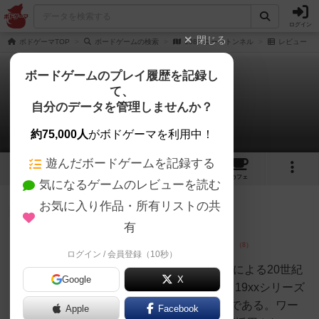
ログイン
閉じる
ボドゲーマTOP
ボードゲームの検索
1987 ユーロトンネル
レビュー
ボードゲームのプレイ履歴を記録し
て、
1987 ユーロトンネル
自分のデータを管理しませんか？
1件のレビュー
約75,000人
がボドゲーマを利用中！
遊んだボードゲームを記録する
1
1
3
トップ
画像
動画
レビュー
カフェ
気になるゲームのレビューを読む
お気に入り作品・所有リストの共
神
134名
2名
0
充実
有
ログイン / 会員登録（10秒）
山本 右近
本作はスペインのLoopingGamesによる20世紀
Google
X
の史実を題材とした作品群である19xxシリーズ
のひとつで、2人用の戦略ゲームである。ワー
Apple
Facebook