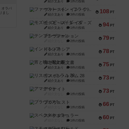
紹介文あり
1件の投稿
す。オラパ
ファースト・イン・フライト
108
PT
りまし
紹介文あり
3件の投稿
モズビ－ズ・レイダ－ズ
94
PT
紹介文あり
1件の投稿
テンプテーション
79
PT
紹介文なし
2件の投稿
インドネシア
78
PT
紹介文あり
2件の投稿
宵と暁の呪文書
75
PT
紹介文あり
8件の投稿
リスボン・トラム 28
73
PT
紹介文あり
9件の投稿
アマナイト
73
PT
紹介文なし
1件の投稿
ブラヴェスト
66
PT
紹介文なし
1件の投稿
スペクタキュラー
60
PT
紹介文なし
1件の投稿
スモールワールド