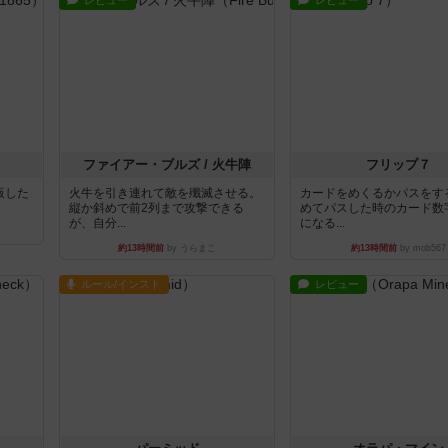
レビュー
レビュー
ファイアー・ブルズ / 火牛陣
フリップ７
出版した
火牛を引き連れて敵を殲滅させる。
カードをめくるかパスをす
縦か斜めで前2列まで攻撃できる
めてパスした時のカード数
が、自分...
になる...
約13時間前
by うらまこ
約13時間前
by mob567
ルール/インスト
レビュー