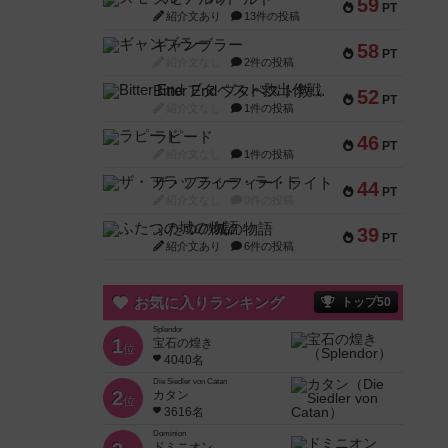
59
PT
紹介文あり
13件の投稿
ギャンブラー
58
PT
紹介文なし
2件の投稿
Bitter End ブタペスト救出作戦
52
PT
紹介文なし
1件の投稿
ラピード
46
PT
紹介文なし
1件の投稿
ザ・フラッフィー・ライト
44
PT
紹介文なし
0件の投稿
ふたつの城の物語
39
PT
紹介文あり
6件の投稿
お気に入りランキング
トップ50
Splendor
1
宝石の煌き
位
4040名
Die Siedler von Catan
2
カタン
位
3616名
Dominion
ドミニオン