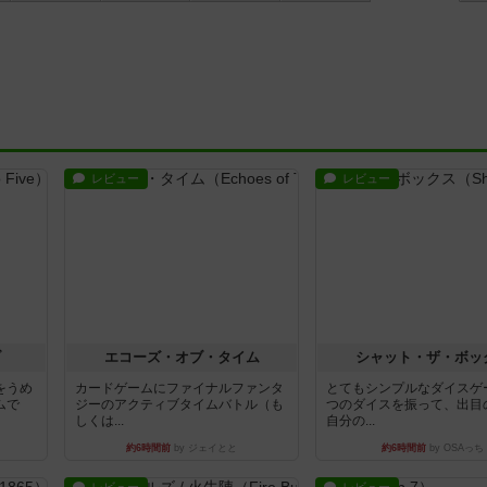
レビュー
レビュー
ブ
エコーズ・オブ・タイム
シャット・ザ・ボッ
をうめ
カードゲームにファイナルファンタ
とてもシンプルなダイスゲ
ムで
ジーのアクティブタイムバトル（も
つのダイスを振って、出目
しくは...
自分の...
約6時間前
by ジェイとと
約6時間前
by OSAっち