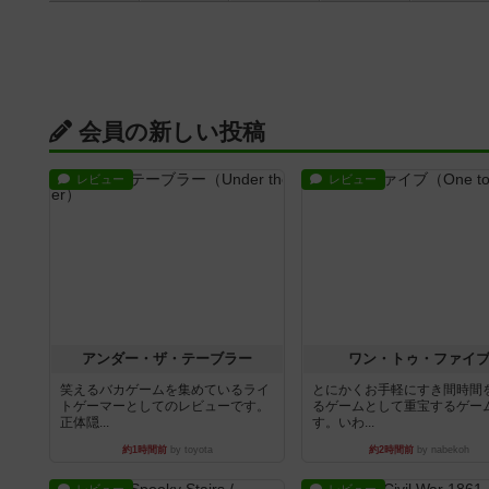
会員の新しい投稿
レビュー
レビュー
アンダー・ザ・テーブラー
ワン・トゥ・ファイ
笑えるバカゲームを集めているライ
とにかくお手軽にすき間時間
トゲーマーとしてのレビューです。
るゲームとして重宝するゲー
正体隠...
す。いわ...
約1時間前
by toyota
約2時間前
by nabekoh