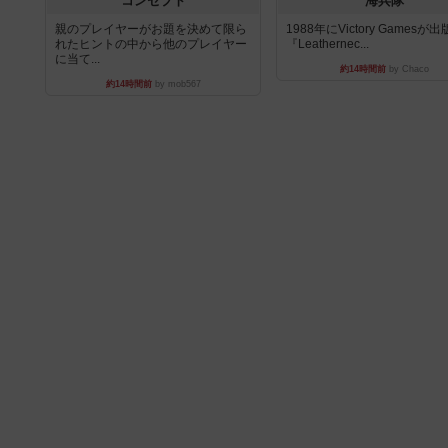
コンセプト
海兵隊
親のプレイヤーがお題を決めて限ら
1988年にVictory Gamesが
れたヒントの中から他のプレイヤー
『Leathernec...
に当て...
約14時間前
by Chaco
約14時間前
by mob567