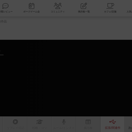
索
新着レビュー
ボードゲーム会
コミュニティ
掲示板一覧
連作品
～
リプレイ
日記
戦略
・コツ
ルール
/インスト
掲示板
拡張/関連
作
次