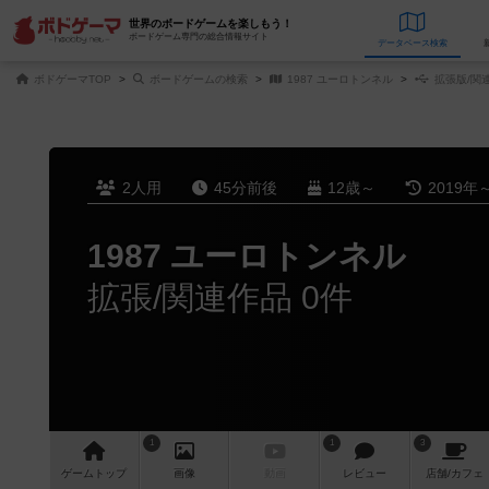
世界のボードゲームを楽しもう！
ボードゲーム専門の総合情報サイト
データベース
検
ボドゲーマTOP
ボードゲームの検索
1987 ユーロトンネル
拡張版/関
2人用
45分前後
12歳～
2019年
1987 ユーロトンネル
拡張/関連作品 0件
1
1
3
ゲーム
トップ
画像
動画
レビュー
店舗/
カフェ