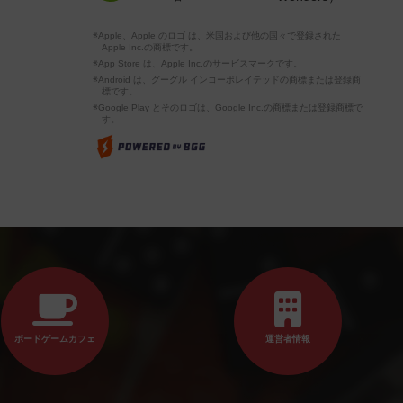
※Apple、Apple のロゴ は、米国および他の国々で登録された
Apple Inc.の商標です。
※App Store は、Apple Inc.のサービスマークです。
※Android は、グーグル インコーポレイテッドの商標または登録商
標です。
※Google Play とそのロゴは、Google Inc.の商標または登録商標で
す。
ボードゲームカフェ
運営者情報