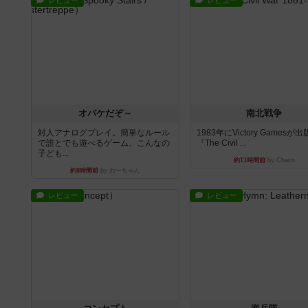
レビュー
レビュー
オバケだぞ～
南北戦争
対人アナログプレイ。簡単なルール
1983年にVictory Gamesが
で誰とでも遊べるゲーム。こんなの
『The Civil ...
子ども...
約11時間前
by Chaco
約8時間前
by おーちゃん
レビュー
レビュー