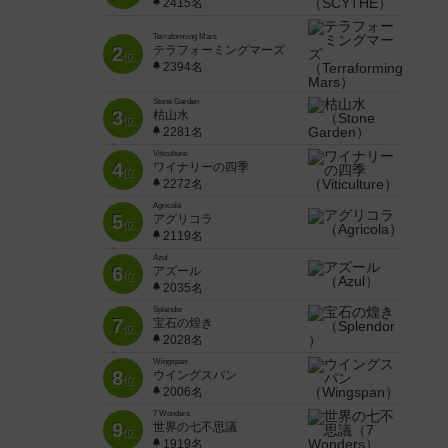
2415名
Terraforming Mars
2
テラフォーミングマーズ
位
2394名
Stone Garden
3
枯山水
位
2281名
Viticulture
4
ワイナリーの四季
位
2272名
Agricola
5
アグリコラ
位
2119名
Azul
6
アズール
位
2035名
Splendor
7
宝石の煌き
位
2028名
Wingspan
8
ウイングスパン
位
2006名
7 Wonders
9
世界の七不思議
位
1919名