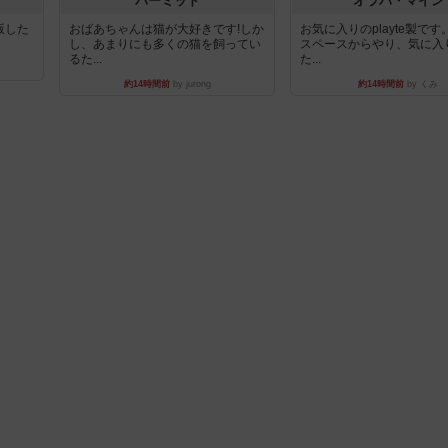
パーミッド
オラパ・マイン
出版した
おばあちゃんは猫が大好きです!しか
お気に入りのplayte製で
し、あまりにも多くの猫を飼ってい
スペースからやり、気に入
るた...
た...
約14時間前
by jurong
約14時間前
by くみ