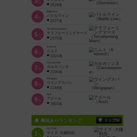
3
位
2528名
Battle Line
4
バトルライン
位
2377名
Terraforming Mars
5
テラフォーミングマーズ
位
2370名
6 nimmt!
6
ニムト
位
2201名
Carcassonne
7
カルカソンヌ
位
2190名
Wingspan
8
ウイングスパン
位
2149名
Azul
9
アズール
位
1903名
興味ありランキング
トップ50
SCYTHE
1
サイズ -大鎌戦役-
位