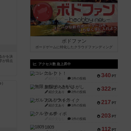
ボドファン
ボードゲームに特化したクラウドファンディング
るかを決
字が得点
アクセス数 急上昇中
コレクト！
340
PT
紹介文なし
1件の投稿
無限まちがいさがし
322
PT
紹介文あり
2件の投稿
ガルフストライク
217
PT
紹介文あり
1件の投稿
クルティボ
203
PT
紹介文なし
1件の投稿
1809
112
PT