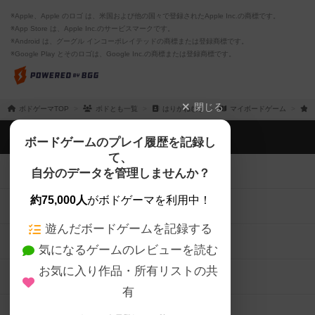
※Apple、Apple のロゴ は、米国および他の国々で登録されたApple Inc.の商標です。
※App Store は、Apple Inc.のサービスマークです。
※Android は、グーグル インコーポレイテッドの商標または登録商標です。
※Google Play とそのロゴは、Google Inc.の商標または登録商標です。
閉じる
ボドゲーマTOP
ボドとも一覧
はりがねむし
マイボードゲーム
ボドゲーマTOP
ボードゲームのプレイ履歴を記録し
て、
ボードゲームを検索する
自分のデータを管理しませんか？
約75,000人
がボドゲーマを利用中！
ボードゲームの新着レビュー
遊んだボードゲームを記録する
ボードゲーム会情報
気になるゲームのレビューを読む
お気に入り作品・所有リストの共
メカニクス特集
有
掲示板・トピックス