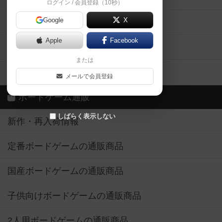
ログイン / 会員登録（10秒）
Google
X
ボドとも・会員一覧
Apple
Facebook
ボードゲーム業界コラム
または
ボドゲーマご利用案内
メールで会員登録
ボードゲーム通販
しばらく表示しない
新作・再入荷情報
定番ボードゲームの通販商品
国産ボードゲームの通販商品
子供向けボードゲームの通販商品
2人用ボードゲームの通販商品