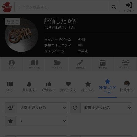
ログイン
評価した 0個
たまご
はりがねむし さん
46個
マイボードゲーム
0件
参加コミュニティ
未設定
ウェブページ
トップ
ゲーム一覧
マイリスト
投稿履歴
ボ
ドゲ
会
コミュニティ
評価したゲ
全て
興味あり
経験あり
お気に入り
持ってる
比較する
ーム