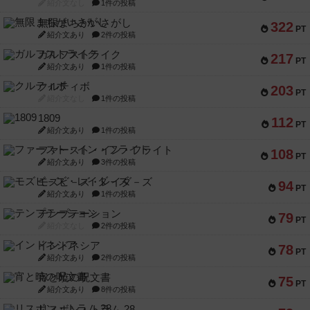
紹介文なし
1件の投稿
無限まちがいさがし
322
PT
紹介文あり
2件の投稿
ガルフストライク
217
PT
紹介文あり
1件の投稿
クルティボ
203
PT
紹介文なし
1件の投稿
1809
112
PT
紹介文あり
1件の投稿
ファースト・イン・フライト
108
PT
紹介文あり
3件の投稿
モズビ－ズ・レイダ－ズ
94
PT
紹介文あり
1件の投稿
テンプテーション
79
PT
紹介文なし
2件の投稿
インドネシア
78
PT
紹介文あり
2件の投稿
宵と暁の呪文書
75
PT
紹介文あり
8件の投稿
リスボン・トラム 28