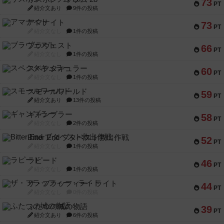
73
PT
紹介文あり
9件の投稿
アマナイト
73
PT
紹介文なし
1件の投稿
ブラヴェスト
66
PT
紹介文なし
1件の投稿
スペクタキュラー
60
PT
紹介文なし
1件の投稿
スモールワールド
59
PT
紹介文あり
13件の投稿
ギャンブラー
58
PT
紹介文なし
2件の投稿
Bitter End ブタペスト救出作戦
52
PT
紹介文なし
1件の投稿
ラピード
46
PT
紹介文なし
1件の投稿
ザ・フラッフィー・ライト
44
PT
紹介文なし
0件の投稿
ふたつの城の物語
39
PT
紹介文あり
6件の投稿