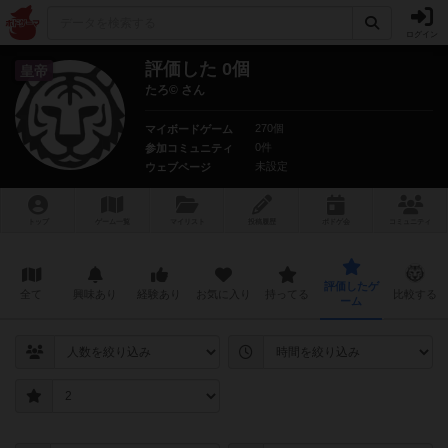
ログイン
評価した 0個
皇帝
たろ© さん
270個
マイボードゲーム
0件
参加コミュニティ
未設定
ウェブページ
トップ
ゲーム一覧
マイリスト
投稿履歴
ボ
ドゲ
会
コミュニティ
評価したゲ
全て
興味あり
経験あり
お気に入り
持ってる
比較する
ーム