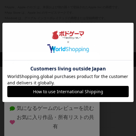
※Apple、Apple のロゴ は、米国および他の国々で登録されたApple Inc.の商標です。
※App Store は、Apple Inc.のサービスマークです。
※Android は、グーグル インコーポレイテッドの商標または登録商標です。
※Google Play とそのロゴは、Google Inc.の商標または登録商標です。
閉じる
ボドゲーマTOP
ボドとも一覧
たろ©
マイボードゲーム
評価し
ボドゲーマTOP
ボードゲームのプレイ履歴を記録し
て、
ボードゲームを検索する
自分のデータを管理しませんか？
約75,000人
がボドゲーマを利用中！
ボードゲームの新着レビュー
遊んだボードゲームを記録する
ボードゲーム会情報
気になるゲームのレビューを読む
お気に入り作品・所有リストの共
メカニクス特集
有
掲示板・トピックス