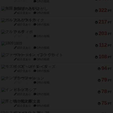
紹介文なし
1件の投稿
無限まちがいさがし
322
PT
紹介文あり
2件の投稿
ガルフストライク
217
PT
紹介文あり
1件の投稿
クルティボ
203
PT
紹介文なし
1件の投稿
1809
112
PT
紹介文あり
1件の投稿
ファースト・イン・フライト
108
PT
紹介文あり
3件の投稿
モズビ－ズ・レイダ－ズ
94
PT
紹介文あり
1件の投稿
テンプテーション
79
PT
紹介文なし
2件の投稿
インドネシア
78
PT
紹介文あり
2件の投稿
宵と暁の呪文書
75
PT
紹介文あり
8件の投稿