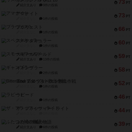
リスボン・トラム 28
73
PT
紹介文あり
9件の投稿
アマナイト
73
PT
紹介文なし
1件の投稿
ブラヴェスト
66
PT
紹介文なし
1件の投稿
スペクタキュラー
60
PT
紹介文なし
1件の投稿
スモールワールド
59
PT
紹介文あり
13件の投稿
ギャンブラー
58
PT
紹介文なし
2件の投稿
Bitter End ブタペスト救出作戦
52
PT
紹介文なし
1件の投稿
ラピード
46
PT
紹介文なし
1件の投稿
ザ・フラッフィー・ライト
44
PT
紹介文なし
0件の投稿
ふたつの城の物語
39
PT
紹介文あり
6件の投稿