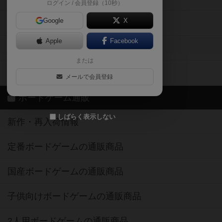
ログイン / 会員登録（10秒）
Google
X
ボドとも・会員一覧
Apple
Facebook
ボードゲーム業界コラム
または
ボドゲーマご利用案内
メールで会員登録
ボードゲーム通販
しばらく表示しない
新作・再入荷情報
定番ボードゲームの通販商品
国産ボードゲームの通販商品
子供向けボードゲームの通販商品
2人用ボードゲームの通販商品