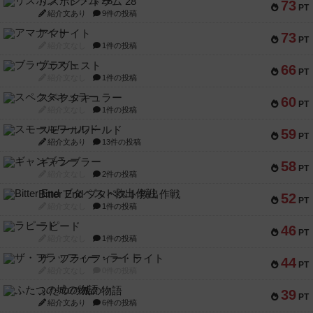
リスボン・トラム 28
73
PT
紹介文あり
9件の投稿
アマナイト
73
PT
紹介文なし
1件の投稿
ブラヴェスト
66
PT
紹介文なし
1件の投稿
スペクタキュラー
60
PT
紹介文なし
1件の投稿
スモールワールド
59
PT
紹介文あり
13件の投稿
ギャンブラー
58
PT
紹介文なし
2件の投稿
Bitter End ブタペスト救出作戦
52
PT
紹介文なし
1件の投稿
ラピード
46
PT
紹介文なし
1件の投稿
ザ・フラッフィー・ライト
44
PT
紹介文なし
0件の投稿
ふたつの城の物語
39
PT
紹介文あり
6件の投稿