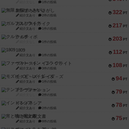
紹介文なし
1件の投稿
無限まちがいさがし
322
PT
紹介文あり
2件の投稿
ガルフストライク
217
PT
紹介文あり
1件の投稿
クルティボ
203
PT
紹介文なし
1件の投稿
1809
112
PT
紹介文あり
1件の投稿
ファースト・イン・フライト
108
PT
紹介文あり
3件の投稿
モズビ－ズ・レイダ－ズ
94
PT
紹介文あり
1件の投稿
テンプテーション
79
PT
紹介文なし
2件の投稿
インドネシア
78
PT
紹介文あり
2件の投稿
宵と暁の呪文書
75
PT
紹介文あり
8件の投稿