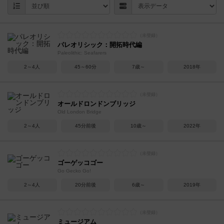
パレオリシック：開拓時代編
Paleolithic: Seafarers
2～4人
45～60分
7歳～
2018年
オールドロンドンブリッジ
Old London Bridge
2～4人
45分前後
10歳～
2022年
ゴーゲッコゴー
Go Gecko Go!
2～4人
20分前後
6歳～
2019年
ミュージアム