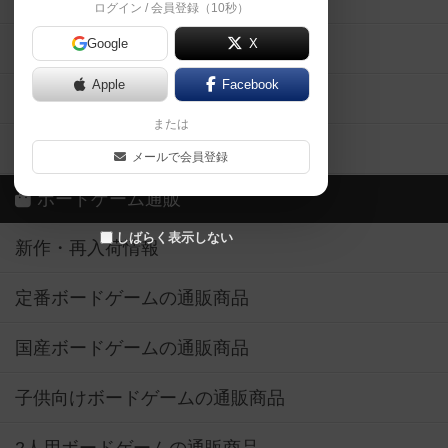
ログイン / 会員登録（10秒）
Google
X
ボドとも・会員一覧
Apple
Facebook
ボードゲーム業界コラム
または
ボドゲーマご利用案内
メールで会員登録
ボードゲーム通販
しばらく表示しない
新作・再入荷情報
定番ボードゲームの通販商品
国産ボードゲームの通販商品
子供向けボードゲームの通販商品