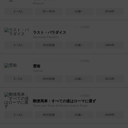
Museum
2～4人
30～60分
12歳～
2019年
ラスト・パラダイス
Das letzte Paradies
3～5人
30分前後
12歳～
1993年
雲南
Yunnan
2～5人
90分前後
12歳～
2013年
郵便馬車：すべての道はローマに通ず
Thurn and Taxis: All Roads Lead to Rome
2～4人
60分前後
10歳～
2008年