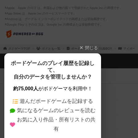
※Apple、Apple のロゴ は、米国および他の国々で登録されたApple Inc.の商標です。
※App Store は、Apple Inc.のサービスマークです。
※Android は、グーグル インコーポレイテッドの商標または登録商標です。
※Google Play とそのロゴは、Google Inc.の商標または登録商標です。
閉じる
ボドゲーマTOP
ボドとも一覧
ボードゲームカフェSUBBOX
マイボー
ボドゲーマTOP
ボードゲームのプレイ履歴を記録し
て、
ボードゲームを検索する
自分のデータを管理しませんか？
約75,000人
がボドゲーマを利用中！
ボードゲームの新着レビュー
遊んだボードゲームを記録する
ボードゲーム会情報
気になるゲームのレビューを読む
お気に入り作品・所有リストの共
メカニクス特集
有
掲示板・トピックス