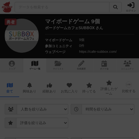
ログイン
マイボードゲーム 9個
勇者
ボードゲームカフェSUBBOX さん
9個
マイボードゲーム
0件
参加コミュニティ
https://cafe-subbox.com/
ウェブページ
トップ
ゲーム一覧
マイリスト
投稿履歴
ボ
ドゲ
会
コミュニティ
評価したゲ
比較する
全て
興味あり
経験あり
お気に入り
持ってる
ーム