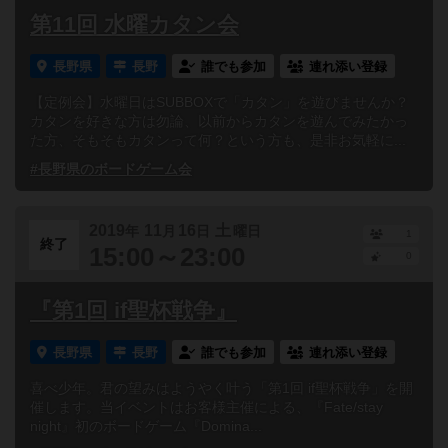
第11回 水曜カタン会
長野県
長野
誰でも参加
連れ添い登録
【定例会】水曜日はSUBBOXで「カタン」を遊びませんか？
カタンを好きな方は勿論、以前からカタンを遊んでみたかっ
た方、そもそもカタンって何？という方も、是非お気軽に...
#長野県のボードゲーム会
2019
11
16
土
年
月
日
曜日
1
終了
15:00～23:00
0
『第1回 if聖杯戦争』
長野県
長野
誰でも参加
連れ添い登録
喜べ少年。君の望みはようやく叶う「第1回 if聖杯戦争」を開
催します。当イベントはお客様主催による、『Fate/stay
night』初のボードゲーム『Domina...