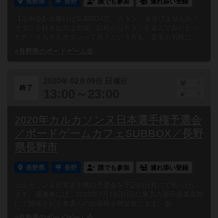
長野県
長野
誰でも参加
連れ添い登録
【定例会】水曜日はSUBBOXで「カタン」を遊びませんか？
カタンを好きな方は勿論、以前からカタンを遊んでみたかっ
た方、そもそもカタンって何？という方も、是非お気軽に...
#長野県のボードゲーム会
2020
02
09
日
年
月
日
曜日
1
終了
13:00～23:00
0
2020年カルカソンヌ日本選手権予選会
／ボードゲームカフェSUBBOX／長野
県長野市
長野県
長野
誰でも参加
連れ添い登録
カルカソンヌ日本選手権の予選会を下記の日程にて執り行い
ます。優勝者には、2020年7月19日(日)に東京の墨田産業会館
にて開催される本選への出場権を贈呈致します。参...
#長野県のボードゲーム会