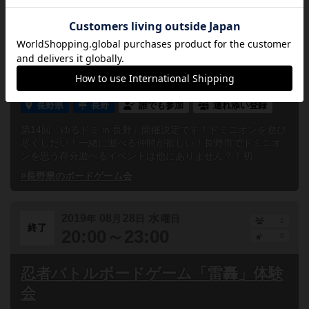
2019
09
04
水
年
月
日
曜日
1
終了
19:00～23:00
0
第14回 ゆるドミ in 長野
長野県
長野
誰でも参加
連れ添い登録
第14回「ゆるドミ in 長野」開催決定です！ドミニオンを遊び
尽くしたい！一緒に遊べる仲間が欲しい！長野市でドミニオ
ンを思う存分遊べるイベントは他にありません？！初...
#長野県のボードゲーム会
2019
08
28
水
年
月
日
曜日
1
終了
20:00～23:00
0
忍者バトルボードゲーム「雷轟」体験
会