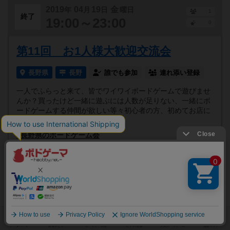
2019
04
19
金
年
月
日
曜日
1
終了
19:00～23:00
0
第11回 お1人様大歓迎交流会
長野県
長野
誰でも参加
連れ添い登録
一人でふらっと来て、皆でワイワイボードゲームで遊びませ
んか？買ったけど一緒に遊ぶには人数が足りない、一緒にボ
ードゲームする仲間が欲しい等々初心者の方、初めてお店に
来...
#長野県のボードゲーム会
2019
04
10
水
年
月
日
曜日
1
終了
19:00～23:00
0
第4回 水曜カタン会