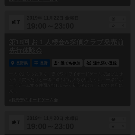
2019
11
22
金
年
月
日
曜日
1
終了
19:00～23:00
0
第18回 お１人様会&探偵クラブ発売前
先行体験会
長野県
長野
誰でも参加
連れ添い登録
一人でふらっと来て、皆でワイワイボードゲームで遊びませ
んか？買ったけど一緒に遊ぶには人数が足りない、一緒にボ
ードゲームする仲間が欲しい等々初心者の方、初めてお店に
来...
#長野県のボードゲーム会
2019
11
20
水
年
月
日
曜日
1
終了
19:00～23:00
0