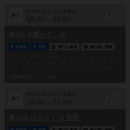
2019
08
14
水
年
月
日
曜日
1
終了
19:00～23:00
0
第8回 水曜カタン会
長野県
長野
誰でも参加
連れ添い登録
【定例会】水曜日はSUBBOXで「カタン」を遊びませんか？
カタンを好きな方は勿論、以前からカタンを遊んでみたかっ
た方、そもそもカタンって何？という方も、是非お気軽に...
#長野県のボードゲーム会
2019
08
07
水
年
月
日
曜日
1
終了
19:00～23:00
0
第13回 ゆるドミ in 長野
長野県
長野
誰でも参加
連れ添い登録