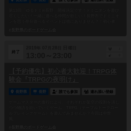
第13回「ゆるドミin長野」開催決定です！ドミニオンを遊び
尽くしたい！一緒に遊べる仲間が欲しい！長野市でドミニオ
ンを思う存分遊べるイベントは他にありません？！初心者...
#長野県のボードゲーム会
2019
07
28
日
年
月
日
曜日
1
終了
13:00～23:00
0
【予約優先】初心者大歓迎！TRPG体
験会『TRPGの夜明け』
長野県
長野
誰でも参加
連れ添い登録
ゲームマスターの進行により、それぞれが架空の役割を演じ
つつ物語を紡いでいくゲーム、TRPG（テーブルトークロー
ルプレイングゲーム）を遊んでみませんか？今回は中世
風、...
#長野県のボードゲーム会