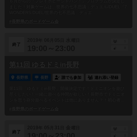
６月からの『プレイホビージャパン！』プログラムが決定し
ました！対象ゲームは、世界の七不思議：デュエル/DUEL『7
WONDERS:DUEL/世界の七不思議：デュエ...
#長野県のボードゲーム会
2019
06
05
水
年
月
日
曜日
1
終了
19:00～23:00
0
第11回 ゆるドミin長野
長野県
長野
誰でも参加
連れ添い登録
第11回「ゆるドミin長野」開催決定です！ドミニオンを遊び
尽くしたい！一緒に遊べる仲間が欲しい！長野市でドミニオ
ンを思う存分遊べるイベントは他にありません？！初心者...
#長野県のボードゲーム会
2019
05
31
金
年
月
日
曜日
1
終了
19:00～23:00
0