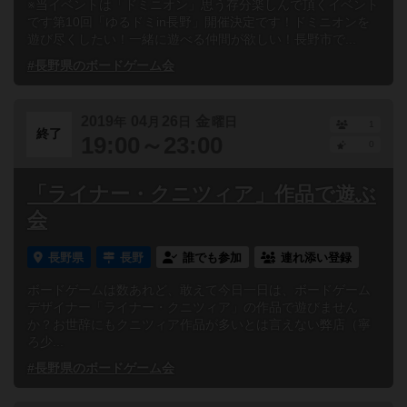
※当イベントは「ドミニオン」思う存分楽しんで頂くイベント
です第10回「ゆるドミin長野」開催決定です！ドミニオンを
遊び尽くしたい！一緒に遊べる仲間が欲しい！長野市で...
#長野県のボードゲーム会
2019
04
26
金
年
月
日
曜日
1
終了
19:00～23:00
0
「ライナー・クニツィア」作品で遊ぶ
会
長野県
長野
誰でも参加
連れ添い登録
ボードゲームは数あれど、敢えて今日一日は、ボードゲーム
デザイナー「ライナー・クニツィア」の作品で遊びません
か？お世辞にもクニツィア作品が多いとは言えない弊店（寧
ろ少...
#長野県のボードゲーム会