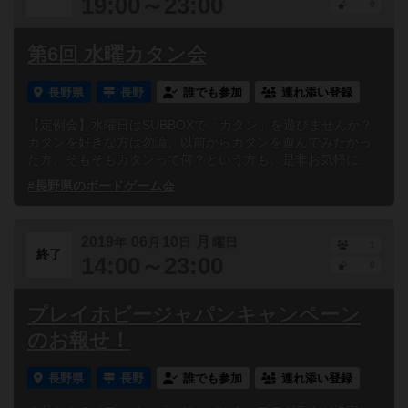
19:00～23:00
0
第6回 水曜カタン会
長野県
長野
誰でも参加
連れ添い登録
【定例会】水曜日はSUBBOXで「カタン」を遊びませんか？
カタンを好きな方は勿論、以前からカタンを遊んでみたかっ
た方、そもそもカタンって何？という方も、是非お気軽に...
#長野県のボードゲーム会
2019
06
10
月
年
月
日
曜日
1
終了
14:00～23:00
0
プレイホビージャパンキャンペーン
のお報せ！
長野県
長野
誰でも参加
連れ添い登録