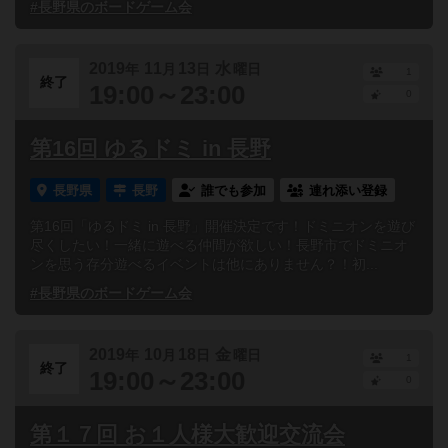
#長野県のボードゲーム会
2019
11
13
水
年
月
日
曜日
1
終了
19:00～23:00
0
第16回 ゆるドミ in 長野
長野県
長野
誰でも参加
連れ添い登録
第16回「ゆるドミ in 長野」開催決定です！ドミニオンを遊び
尽くしたい！一緒に遊べる仲間が欲しい！長野市でドミニオ
ンを思う存分遊べるイベントは他にありません？！初...
#長野県のボードゲーム会
2019
10
18
金
年
月
日
曜日
1
終了
19:00～23:00
0
第１７回 お１人様大歓迎交流会