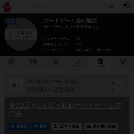
ログイン
ボードゲーム会の履歴
国王
ボードゲームカフェSUBBOX さん
9個
マイボードゲーム
0件
参加コミュニティ
https://cafe-subbox.com/
ウェブページ
トップ
ゲーム一覧
マイリスト
投稿履歴
ボ
ドゲ
会
コミュニティ
2020
03
19
木
年
月
日
曜日
1
終了
19:00～23:00
0
第22回 お1人様大歓迎ボードゲーム交
流会
長野県
長野
誰でも参加
連れ添い登録