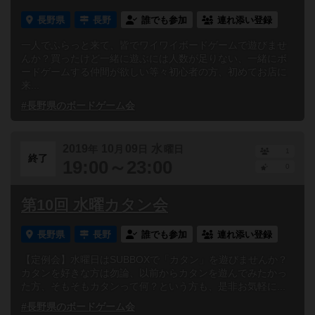
長野県
長野
誰でも参加
連れ添い登録
一人でふらっと来て、皆でワイワイボードゲームで遊びませ
んか？買ったけど一緒に遊ぶには人数が足りない、一緒にボ
ードゲームする仲間が欲しい等々初心者の方、初めてお店に
来...
#長野県のボードゲーム会
2019
10
09
水
年
月
日
曜日
1
終了
19:00～23:00
0
第10回 水曜カタン会
長野県
長野
誰でも参加
連れ添い登録
【定例会】水曜日はSUBBOXで「カタン」を遊びませんか？
カタンを好きな方は勿論、以前からカタンを遊んでみたかっ
た方、そもそもカタンって何？という方も、是非お気軽に...
#長野県のボードゲーム会