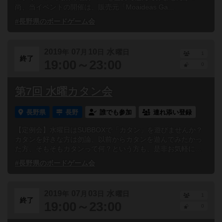
尚、当イベントの開催は、販売元「Moaideas Ga...
#長野県のボードゲーム会
2019
07
10
水
年
月
日
曜日
1
終了
19:00～23:00
0
第7回 水曜カタン会
長野県
長野
誰でも参加
連れ添い登録
【定例会】水曜日はSUBBOXで「カタン」を遊びませんか？
カタンを好きな方は勿論、以前からカタンを遊んでみたかっ
た方、そもそもカタンって何？という方も、是非お気軽に...
#長野県のボードゲーム会
2019
07
03
水
年
月
日
曜日
1
終了
19:00～23:00
0