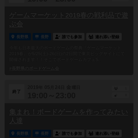
ゲームマーケット2019春の戦利品で遊
ぶ会
長野県
長野
誰でも参加
連れ添い登録
今年も日本最大のボードゲームの祭典『ゲームマーケット
2019春』が5/25(土)-26(日)の2日間で東京ビッグサイトにて
開催されます！！そこでボードゲームカフェS...
#長野県のボードゲーム会
2019
05
24
金
年
月
日
曜日
1
終了
19:00～23:00
0
集まれ！ボードゲームを作ってみたい
人達
長野県
長野
誰でも参加
連れ添い登録