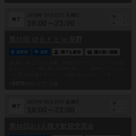
2019
10
02
水
年
月
日
曜日
1
終了
19:00～23:00
0
第15回 ゆるドミ in 長野
長野県
長野
誰でも参加
連れ添い登録
第15回「ゆるドミ in 長野」開催決定です！ドミニオンを遊び
尽くしたい！一緒に遊べる仲間が欲しい！長野市でドミニオ
ンを思う存分遊べるイベントは他にありません？！初...
#長野県のボードゲーム会
2019
09
20
金
年
月
日
曜日
1
終了
19:00～23:00
0
第16回お1人様大歓迎交流会