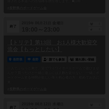
催される本選への出場権を贈呈致します。■日時：...
#長野県のボードゲーム会
2019
06
21
金
年
月
日
曜日
1
終了
19:00～23:00
0
【トリテ】第13回 お1人様大歓迎交
流会【もっとしたい】
長野県
長野
誰でも参加
連れ添い登録
一人でふらっと来て、皆でワイワイボードゲームで遊びませ
んか？買ったけど一緒に遊ぶには人数が足りない、一緒にボ
ードゲームする仲間が欲しい等々初心者の方、初めてお店に
来...
#長野県のボードゲーム会
2019
06
12
水
年
月
日
曜日
1
終了