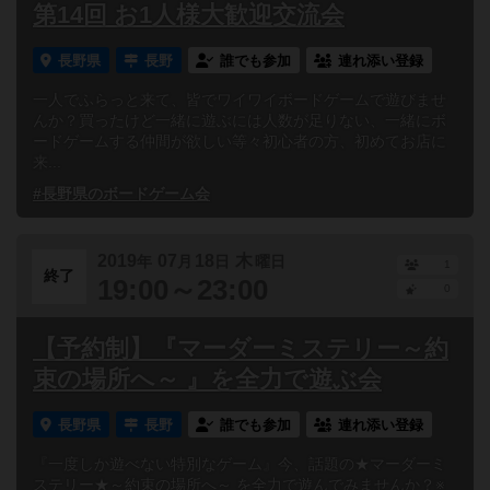
第14回 お1人様大歓迎交流会
長野県
長野
誰でも参加
連れ添い登録
一人でふらっと来て、皆でワイワイボードゲームで遊びませ
んか？買ったけど一緒に遊ぶには人数が足りない、一緒にボ
ードゲームする仲間が欲しい等々初心者の方、初めてお店に
来...
#長野県のボードゲーム会
2019
07
18
木
年
月
日
曜日
1
終了
19:00～23:00
0
【予約制】『マーダーミステリー～約
束の場所へ～ 』を全力で遊ぶ会
長野県
長野
誰でも参加
連れ添い登録
『一度しか遊べない特別なゲーム』今、話題の★マーダーミ
ステリー★～約束の場所へ～ を全力で遊んでみませんか？※