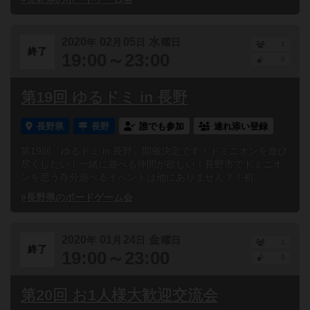
2020
02
05
水
年
月
日
曜日
1
終了
19:00～23:00
0
第19回 ゆるドミ in 長野
長野県
長野
誰でも参加
連れ添い登録
第19回「ゆるドミ in 長野」開催決定です！ドミニオンを遊び
尽くしたい！一緒に遊べる仲間が欲しい！長野市でドミニオ
ンを思う存分遊べるイベントは他にありません？！初...
#長野県のボードゲーム会
2020
01
24
金
年
月
日
曜日
1
終了
19:00～23:00
0
第20回 お1人様大歓迎交流会