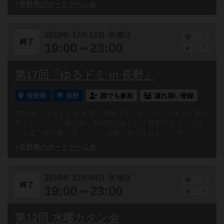
#長野県のボードゲーム会
2019
12
11
水
年
月
日
曜日
1
終了
19:00～23:00
0
第17回「ゆるドミ in 長野」
長野県
長野
誰でも参加
連れ添い登録
第17回「ゆるドミ in 長野」開催決定です！ドミニオンを遊び
尽くしたい！一緒に遊べる仲間が欲しい！長野市でドミニオ
ンを思う存分遊べるイベントは他にありません？！初...
#長野県のボードゲーム会
2019
12
04
水
年
月
日
曜日
1
終了
19:00～23:00
0
第12回 水曜カタン会