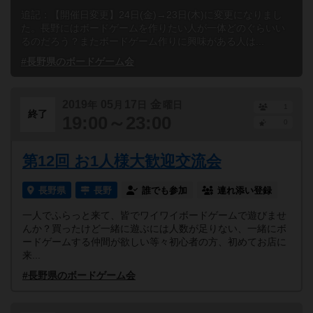
追記：【開催日変更】24日(金)→23日(木)に変更になりまし
た。長野にはボードゲームを作りたい人が一体どのぐらいい
るのだろう？またボードゲーム作りに興味がある人は...
#長野県のボードゲーム会
2019
05
17
金
年
月
日
曜日
1
終了
19:00～23:00
0
第12回 お1人様大歓迎交流会
長野県
長野
誰でも参加
連れ添い登録
一人でふらっと来て、皆でワイワイボードゲームで遊びませ
んか？買ったけど一緒に遊ぶには人数が足りない、一緒にボ
ードゲームする仲間が欲しい等々初心者の方、初めてお店に
来...
#長野県のボードゲーム会