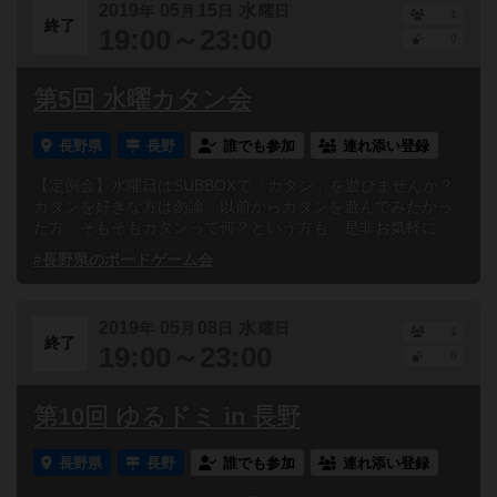
2019
05
15
水
年
月
日
曜日
1
終了
19:00～23:00
0
第5回 水曜カタン会
長野県
長野
誰でも参加
連れ添い登録
【定例会】水曜日はSUBBOXで「カタン」を遊びませんか？
カタンを好きな方は勿論、以前からカタンを遊んでみたかっ
た方、そもそもカタンって何？という方も、是非お気軽に...
#長野県のボードゲーム会
2019
05
08
水
年
月
日
曜日
1
終了
19:00～23:00
0
第10回 ゆるドミ in 長野
長野県
長野
誰でも参加
連れ添い登録