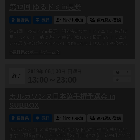
第12回 ゆるドミin長野
長野県
長野
誰でも参加
連れ添い登録
第11回「ゆるドミin長野」開催決定です！ドミニオンを遊び
尽くしたい！一緒に遊べる仲間が欲しい！長野市でドミニオ
ンを思う存分遊べるイベントは他にありません？！初心者...
#長野県のボードゲーム会
2019
06
30
日
年
月
日
曜日
1
終了
13:00～23:00
0
カルカソンヌ日本選手権予選会 in
SUBBOX
長野県
長野
誰でも参加
連れ添い登録
カルカソンヌ日本選手権の予選会を下記の日程にて執り行い
ます。優勝者には、2019年7月27日(土)に東京・錦糸町にて開