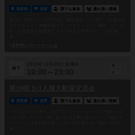
長野県
長野
誰でも参加
連れ添い登録
第1回『信州コアコネ交流会』開催決定！大人気デッキ構築型
カードゲーム「神機共鳴コア・コネクション」通称「コアコ
ネ」の交流会を開催致します！作品を所有されている経験
者...
#長野県のボードゲーム会
2019
12
20
金
年
月
日
曜日
1
終了
19:00～23:00
0
第19回 お1人様大歓迎交流会
長野県
長野
誰でも参加
連れ添い登録
一人でふらっと来て、皆でワイワイボードゲームで遊びませ
んか？買ったけど一緒に遊ぶには人数が足りない、一緒にボ
ードゲームする仲間が欲しい等々初心者の方、初めてお店に
来...