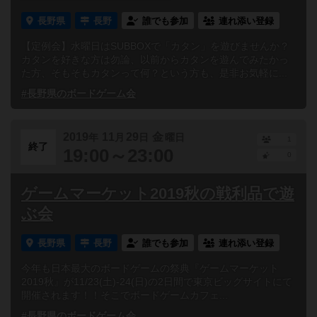
長野県
長野
誰でも参加
連れ添い登録
【定例会】水曜日はSUBBOXで「カタン」を遊びませんか？
カタンを好きな方は勿論、以前からカタンを遊んでみたかっ
た方、そもそもカタンって何？という方も、是非お気軽に...
#長野県のボードゲーム会
2019
11
29
金
年
月
日
曜日
1
終了
19:00～23:00
0
ゲームマーケット2019秋の戦利品で遊
ぶ会
長野県
長野
誰でも参加
連れ添い登録
今年も日本最大のボードゲームの祭典『ゲームマーケット
2019秋』が11/23(土)-24(日)の2日間で東京ビッグサイトにて
開催されます！！そこでボードゲームカフェ...
#長野県のボードゲーム会