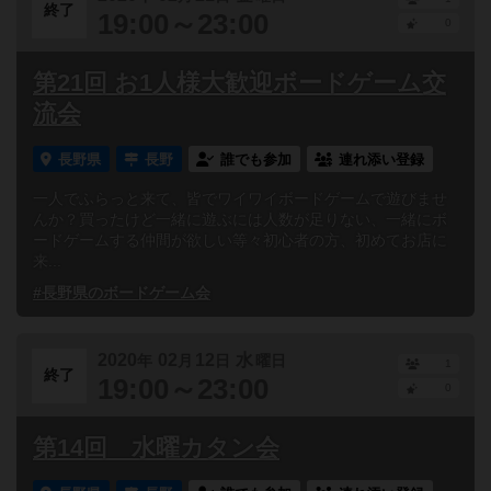
終了
19:00～23:00
0
第21回 お1人様大歓迎ボードゲーム交
流会
長野県
長野
誰でも参加
連れ添い登録
一人でふらっと来て、皆でワイワイボードゲームで遊びませ
んか？買ったけど一緒に遊ぶには人数が足りない、一緒にボ
ードゲームする仲間が欲しい等々初心者の方、初めてお店に
来...
#長野県のボードゲーム会
2020
02
12
水
年
月
日
曜日
1
終了
19:00～23:00
0
第14回 水曜カタン会