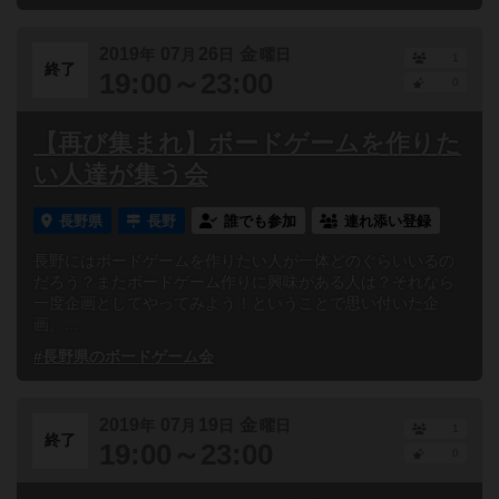
2019
07
26
金
年
月
日
曜日
1
終了
19:00～23:00
0
【再び集まれ】ボードゲームを作りた
い人達が集う会
長野県
長野
誰でも参加
連れ添い登録
長野にはボードゲームを作りたい人が一体どのぐらいいるの
だろう？またボードゲーム作りに興味がある人は？それなら
一度企画としてやってみよう！ということで思い付いた企
画、...
#長野県のボードゲーム会
2019
07
19
金
年
月
日
曜日
1
終了
19:00～23:00
0