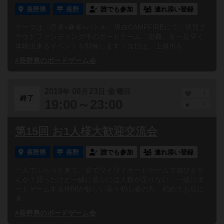
長野県
長野
誰でも参加
連れ添い登録
テーマは「忍者×麻雀×バトル」現在CAMPFIREにて、絶賛ク
ラウドファンディング中のボードゲーム「雷轟」を一足早く
体験出来るイベントを開催します！当日は、上越市を...
#長野県のボードゲーム会
2019
08
23
金
年
月
日
曜日
1
終了
19:00～23:00
0
第15回 お1人様大歓迎交流会
長野県
長野
誰でも参加
連れ添い登録
一人でふらっと来て、皆でワイワイボードゲームで遊びませ
んか？買ったけど一緒に遊ぶには人数が足りない、一緒にボ
ードゲームする仲間が欲しい等々初心者の方、初めてお店に
来...
#長野県のボードゲーム会