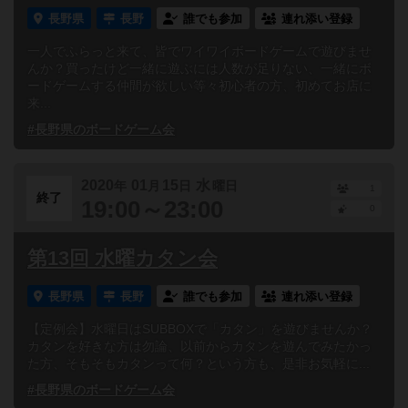
長野県
長野
誰でも参加
連れ添い登録
一人でふらっと来て、皆でワイワイボードゲームで遊びませ
んか？買ったけど一緒に遊ぶには人数が足りない、一緒にボ
ードゲームする仲間が欲しい等々初心者の方、初めてお店に
来...
#長野県のボードゲーム会
2020
01
15
水
年
月
日
曜日
1
終了
19:00～23:00
0
第13回 水曜カタン会
長野県
長野
誰でも参加
連れ添い登録
【定例会】水曜日はSUBBOXで「カタン」を遊びませんか？
カタンを好きな方は勿論、以前からカタンを遊んでみたかっ
た方、そもそもカタンって何？という方も、是非お気軽に...
#長野県のボードゲーム会