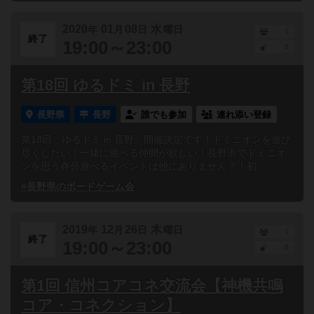
2020
01
08
水
年
月
日
曜日
1
終了
19:00～23:00
0
第18回 ゆるドミ in 長野
長野県
長野
誰でも参加
連れ添い登録
第18回「ゆるドミ in 長野」開催決定です！ドミニオンを遊び
尽くしたい！一緒に遊べる仲間が欲しい！長野市でドミニオ
ンを思う存分遊べるイベントは他にありません？！初...
#長野県のボードゲーム会
2019
12
26
木
年
月
日
曜日
1
終了
19:00～23:00
0
第1回 信州コアコネ交流会【神機共鳴
コア・コネクション】