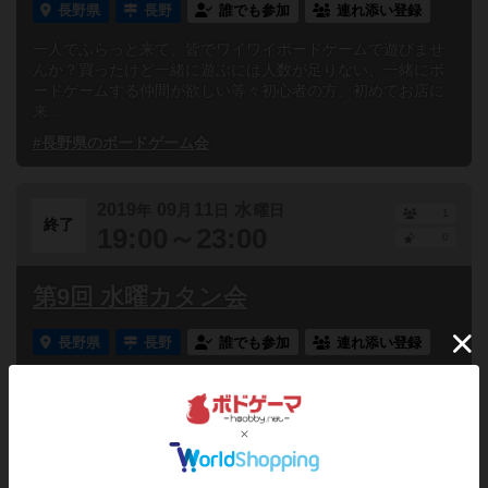
長野県
長野
誰でも参加
連れ添い登録
一人でふらっと来て、皆でワイワイボードゲームで遊びませ
んか？買ったけど一緒に遊ぶには人数が足りない、一緒にボ
ードゲームする仲間が欲しい等々初心者の方、初めてお店に
来...
#長野県のボードゲーム会
2019
09
11
水
年
月
日
曜日
1
終了
19:00～23:00
0
第9回 水曜カタン会
長野県
長野
誰でも参加
連れ添い登録
【定例会】水曜日はSUBBOXで「カタン」を遊びませんか？
カタンを好きな方は勿論、以前からカタンを遊んでみたかっ
た方、そもそもカタンって何？という方も、是非お気軽に...
#長野県のボードゲーム会