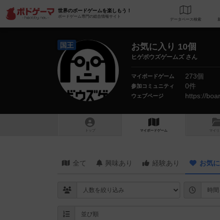
世界のボードゲームを楽しもう！
ボードゲーム専門の総合情報サイト
データベース
検
国王
お気に入り 10個
ヒゲボウズゲームズ さん
273個
マイボードゲーム
0件
参加コミュニティ
https://bo
ウェブページ
トップ
マイボードゲーム
マイリ
全て
興味あり
経験あり
お気に