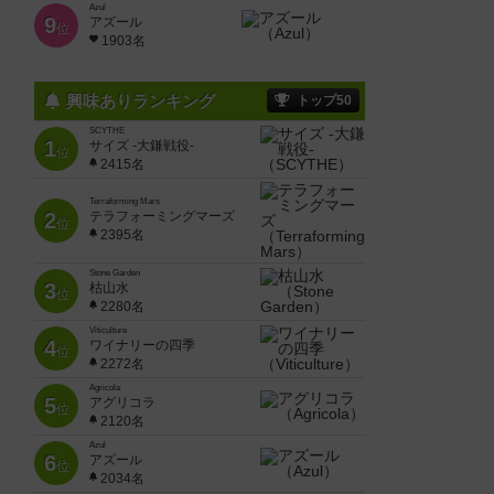
Azul
9
アズール
位
1903名
興味ありランキング
トップ50
SCYTHE
1
サイズ -大鎌戦役-
位
2415名
Terraforming Mars
2
テラフォーミングマーズ
位
2395名
Stone Garden
3
枯山水
位
2280名
Viticulture
4
ワイナリーの四季
位
2272名
Agricola
5
アグリコラ
位
2120名
Azul
6
アズール
位
2034名