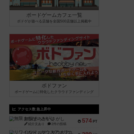
ボードゲームカフェ一覧
ボドゲが遊べる店舗を全国500店舗以上掲載中
ボドファン
ボードゲームに特化したクラウドファンディング
アクセス数 急上昇中
無限まちがいさがし
574
PT
紹介文あり
2件の投稿
リワイルド：サウスアメリカ