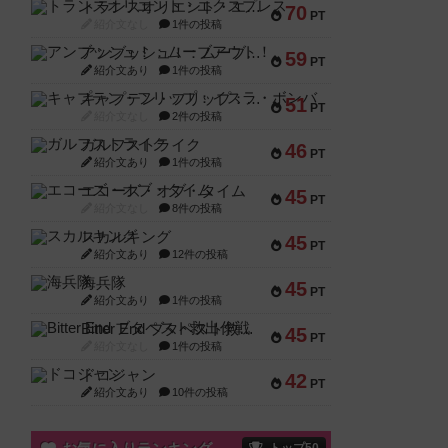
トランスオリエント・エクスプレス
70
PT
紹介文なし
1件の投稿
アンブッシュ！：ムーブアウト！
59
PT
紹介文あり
1件の投稿
キャプテン・フリップ：イスラ・ボンバ
51
PT
紹介文なし
2件の投稿
ガルフストライク
46
PT
紹介文あり
1件の投稿
エコーズ・オブ・タイム
45
PT
紹介文なし
8件の投稿
スカルキング
45
PT
紹介文あり
12件の投稿
海兵隊
45
PT
紹介文あり
1件の投稿
Bitter End ブタペスト救出作戦
45
PT
紹介文なし
1件の投稿
ドコジャン
42
PT
紹介文あり
10件の投稿