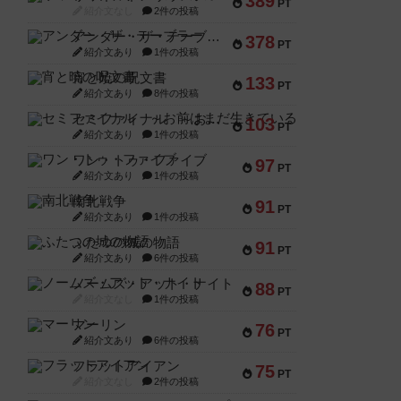
389
PT
紹介文なし
2件の投稿
アンダー・ザ・テーブラー
378
PT
紹介文あり
1件の投稿
宵と暁の呪文書
133
PT
紹介文あり
8件の投稿
セミファイナル ～お前はまだ生きている～
103
PT
紹介文あり
1件の投稿
ワン・トゥ・ファイブ
97
PT
紹介文あり
1件の投稿
南北戦争
91
PT
紹介文あり
1件の投稿
ふたつの城の物語
91
PT
紹介文あり
6件の投稿
ノームズ・アット・ナイト
88
PT
紹介文なし
1件の投稿
マーリン
76
PT
紹介文あり
6件の投稿
フラットアイアン
75
PT
紹介文なし
2件の投稿