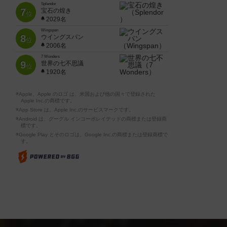
Splendor
7
宝石の煌き
位
2029名
Wingspan
8
ウイングスパン
位
2006名
7 Wonders
9
世界の七不思議
位
1920名
※Apple、Apple のロゴ は、米国および他の国々で登録された
Apple Inc.の商標です。
※App Store は、Apple Inc.のサービスマークです。
※Android は、グーグル インコーポレイテッドの商標または登録商
標です。
※Google Play とそのロゴは、Google Inc.の商標または登録商標で
す。