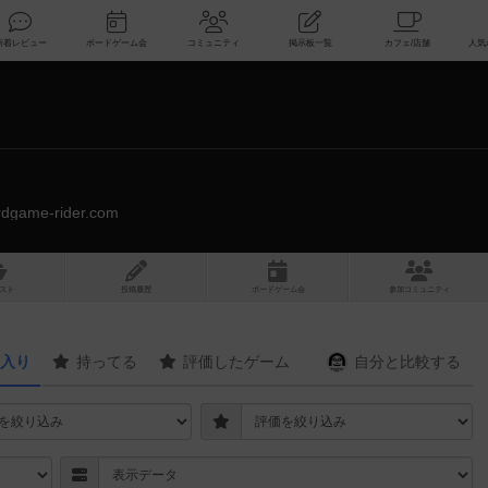
索
新着レビュー
ボードゲーム会
コミュニティ
掲示板一覧
ardgame-rider.com
スト
投稿履歴
ボ
ー
ドゲ
ーム
会
参加
コミュニティ
入り
持ってる
評価したゲーム
自分と
比較する