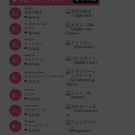
お気に入りランキング
トップ50
Splendor
1
宝石の煌き
位
4041名
Die Siedler von Catan
2
カタン
位
3616名
Dominion
3
ドミニオン
位
2530名
Battle Line
4
バトルライン
位
2378名
Terraforming Mars
5
テラフォーミングマーズ
位
2371名
6 nimmt!
6
ニムト
位
2202名
Carcassonne
7
カルカソンヌ
位
2191名
Wingspan
8
ウイングスパン
位
2150名