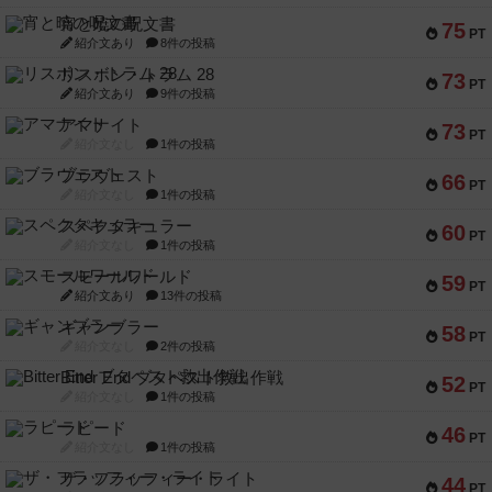
宵と暁の呪文書
75
PT
紹介文あり
8件の投稿
リスボン・トラム 28
73
PT
紹介文あり
9件の投稿
アマナイト
73
PT
紹介文なし
1件の投稿
ブラヴェスト
66
PT
紹介文なし
1件の投稿
スペクタキュラー
60
PT
紹介文なし
1件の投稿
スモールワールド
59
PT
紹介文あり
13件の投稿
ギャンブラー
58
PT
紹介文なし
2件の投稿
Bitter End ブタペスト救出作戦
52
PT
紹介文なし
1件の投稿
ラピード
46
PT
紹介文なし
1件の投稿
ザ・フラッフィー・ライト
44
PT