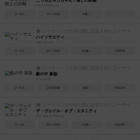
こっちよネコちゃん / 猫との距離
Cat between us
2～6人
15～40分
8歳～
－
レーティングが非公開に設定されたユーザー
ハイソサエティ
High Society
3～5人
15～30分
10歳～
1995年
レーティングが非公開に設定されたユーザー
藪の中 新版
In a Grove
2～5人
20分前後
9歳～
2021年
レーティングが非公開に設定されたユーザー
ザ・ヴェイル・オブ・エタニティ
The Vale of Eternity
2～4人
30～45分
14歳～
2023年