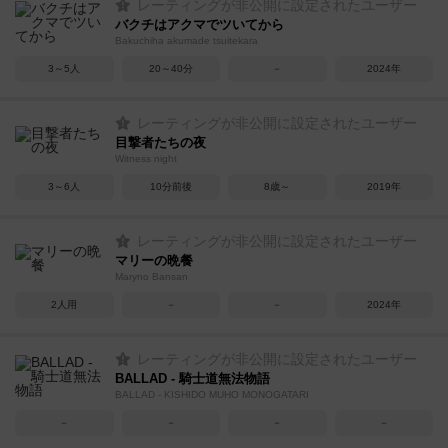
レーティングが非公開に設定されたユーザー
バクチはアクマでツいてから
Bakuchiha akumade tsuitekara
3～5人
20～40分
－
2024年
レーティングが非公開に設定されたユーザー
目撃者たちの夜
Witness night
3～6人
10分前後
8歳～
2019年
レーティングが非公開に設定されたユーザー
マリーの晩餐
Maryno Bansan
2人用
－
－
2024年
レーティングが非公開に設定されたユーザー
BALLAD - 騎士道無法物語
BALLAD - KISHIDO MUHO MONOGATARI
－
－
－
－