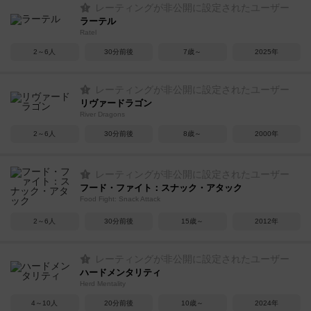
レーティングが非公開に設定されたユーザー
ラーテル
Ratel
2～6人
30分前後
7歳～
2025年
レーティングが非公開に設定されたユーザー
リヴァードラゴン
River Dragons
2～6人
30分前後
8歳～
2000年
レーティングが非公開に設定されたユーザー
フード・ファイト：スナック・アタック
Food Fight: Snack Attack
2～6人
30分前後
15歳～
2012年
レーティングが非公開に設定されたユーザー
ハードメンタリティ
Herd Mentality
4～10人
20分前後
10歳～
2024年