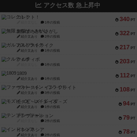
アクセス数 急上昇中
コレクト！
340
PT
紹介文なし
1件の投稿
無限まちがいさがし
322
PT
紹介文あり
2件の投稿
ガルフストライク
217
PT
紹介文あり
1件の投稿
クルティボ
203
PT
紹介文なし
1件の投稿
1809
112
PT
紹介文あり
1件の投稿
ファースト・イン・フライト
108
PT
紹介文あり
3件の投稿
モズビ－ズ・レイダ－ズ
94
PT
紹介文あり
1件の投稿
テンプテーション
79
PT
紹介文なし
2件の投稿
インドネシア
78
PT
紹介文あり
2件の投稿