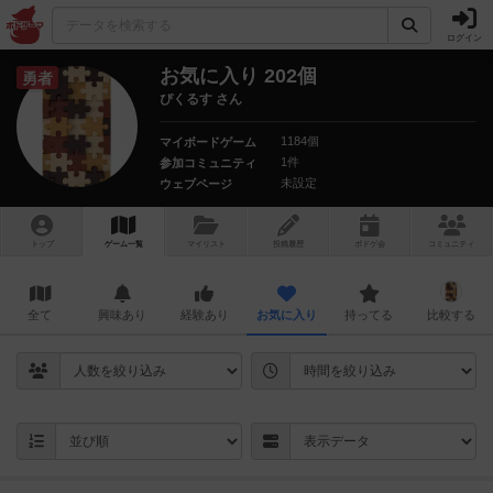
ログイン
お気に入り 202個
勇者
ぴくるす さん
1184個
マイボードゲーム
1件
参加コミュニティ
未設定
ウェブページ
トップ
ゲーム一覧
マイリスト
投稿履歴
ボ
ドゲ
会
コミュニティ
全て
興味あり
経験あり
お気に入り
持ってる
比較する