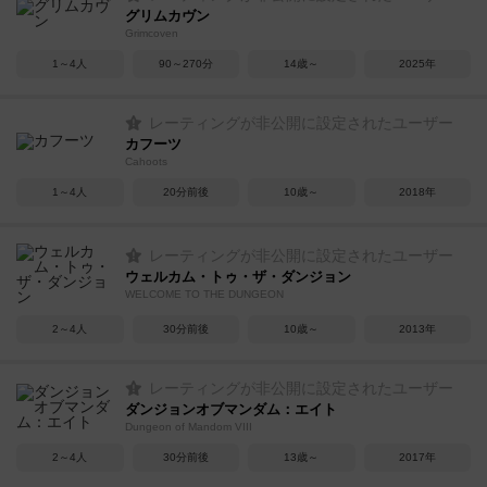
グリムカヴン
Grimcoven
1～4人
90～270分
14歳～
2025年
レーティングが非公開に設定されたユーザー
カフーツ
Cahoots
1～4人
20分前後
10歳～
2018年
レーティングが非公開に設定されたユーザー
ウェルカム・トゥ・ザ・ダンジョン
WELCOME TO THE DUNGEON
2～4人
30分前後
10歳～
2013年
レーティングが非公開に設定されたユーザー
ダンジョンオブマンダム：エイト
Dungeon of Mandom VIII
2～4人
30分前後
13歳～
2017年