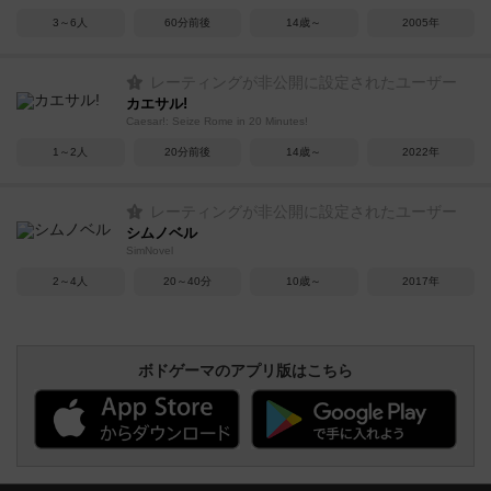
3～6人
60分前後
14歳～
2005年
レーティングが非公開に設定されたユーザー
カエサル!
Caesar!: Seize Rome in 20 Minutes!
1～2人
20分前後
14歳～
2022年
レーティングが非公開に設定されたユーザー
シムノベル
SimNovel
2～4人
20～40分
10歳～
2017年
ボドゲーマのアプリ版はこちら