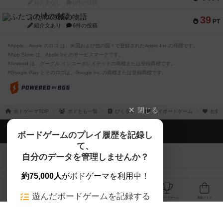
紹介文なし
0件の投稿
ふたつの城の物語
39
PT
紹介文あり
6件の投稿
※Apple、Apple のロゴ は、米国および他の国々で登録されたApple Inc.の商標です。
※App Store は、Apple Inc.のサービスマークです。
※Android は、グーグル インコーポレイテッドの商標または登録商標です。
※Google Play とそのロゴは、Google Inc.の商標または登録商標です。
閉じる
ボドゲーマTOP
ボドとも一覧
ぴくるす
マイボードゲーム
お気
ボドゲーマTOP
ボードゲームのプレイ履歴を記録し
て、
ボードゲームを検索する
自分のデータを管理しませんか？
約75,000人
がボドゲーマを利用中！
ボードゲームの新着レビュー
遊んだボードゲームを記録する
ボードゲーム会情報
気になるゲームのレビューを読む