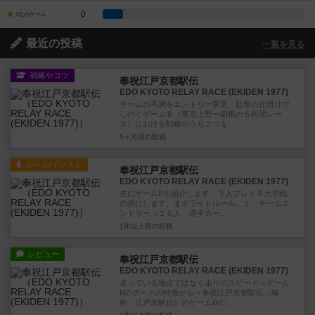
0
1点のゲーム
最近の投稿
一覧を見る
戦略やコツ
奉祝江戸京都駅伝
EDO KYOTO RELAY RACE (EKIDEN 1977)
チームの不調をエントリー変更、監督の仕掛けで
しのぐゲームＢ（東京上野ー箱根の５区間レー
ス）における戦略のうち２つを...
5ヶ月前
の投稿
ルール/インスト
奉祝江戸京都駅伝
EDO KYOTO RELAY RACE (EKIDEN 1977)
先にゲームBを紹介します。３人プレイ６大学戦
の例にします。まずライトルール。１．チームエ
ントリー（１０人 選手カー...
1年以上前
の投稿
レビュー
奉祝江戸京都駅伝
EDO KYOTO RELAY RACE (EKIDEN 1977)
走っている地点ではなく走りのスピード～ゲーム
Bのボードの特徴から～奉祝江戸京都駅伝（略
称：江戸京駅伝）のゲームBの...