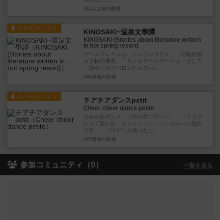
3年以上前
の投稿
ルール/インスト
KINOSAKI~温泉文學譚
KINOSAKI (Stories about literature written
in hot spring resort)
ゲームフレームは「シンプルリアル」「逆転終盤
大逆転の要素」「モノポリーオマージュ」そして
「懐かしのアバロンヒルスポ...
4年弱前
の投稿
ルール/インスト
チアチアダンスpetit
Cheer cheer dance petite
ちあちあダンス・ぷちのサブゲーム、１～２人プ
レイで楽しむ「ダンスストリーム」のルール紹介
です。「ソロゲーム買ったけ...
4年弱前
の投稿
参加コミュニティ（0）
一覧を見る