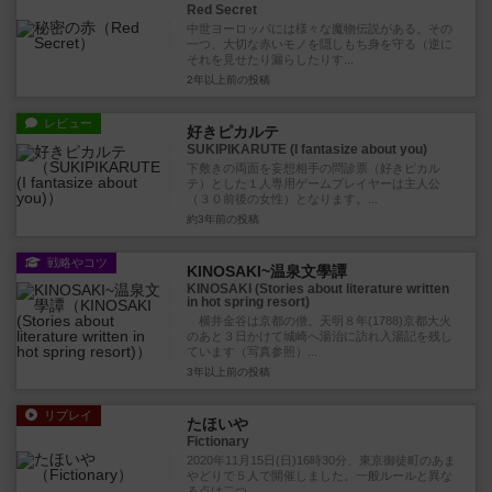
Red Secret
中世ヨーロッパには様々な魔物伝説がある。その
一つ、大切な赤いモノを隠しもち身を守る（逆に
それを見せたり漏らしたりす...
2年以上前
の投稿
レビュー
好きピカルテ
SUKIPIKARUTE (I fantasize about you)
下敷きの両面を妄想相手の問診票（好きピカル
テ）とした１人専用ゲームプレイヤーは主人公
（３０前後の女性）となります。...
約3年前
の投稿
戦略やコツ
KINOSAKI~温泉文學譚
KINOSAKI (Stories about literature written
in hot spring resort)
横井金谷は京都の僧。天明８年(1788)京都大火
のあと３日かけて城崎へ湯治に訪れ入湯記を残し
ています（写真参照）...
3年以上前
の投稿
リプレイ
たほいや
Fictionary
2020年11月15日(日)16時30分、東京御徒町のあま
やどりで５人で開催しました。一般ルールと異な
る点は二つ。...