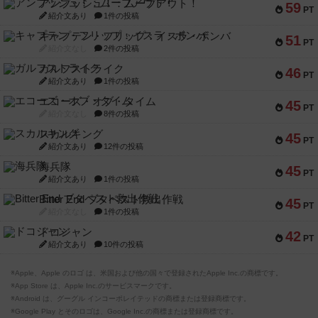
アンブッシュ！：ムーブアウト！
59
PT
紹介文あり
1件の投稿
キャプテン・フリップ：イスラ・ボンバ
51
PT
紹介文なし
2件の投稿
ガルフストライク
46
PT
紹介文あり
1件の投稿
エコーズ・オブ・タイム
45
PT
紹介文なし
8件の投稿
スカルキング
45
PT
紹介文あり
12件の投稿
海兵隊
45
PT
紹介文あり
1件の投稿
Bitter End ブタペスト救出作戦
45
PT
紹介文なし
1件の投稿
ドコジャン
42
PT
紹介文あり
10件の投稿
※Apple、Apple のロゴ は、米国および他の国々で登録されたApple Inc.の商標です。
※App Store は、Apple Inc.のサービスマークです。
※Android は、グーグル インコーポレイテッドの商標または登録商標です。
※Google Play とそのロゴは、Google Inc.の商標または登録商標です。