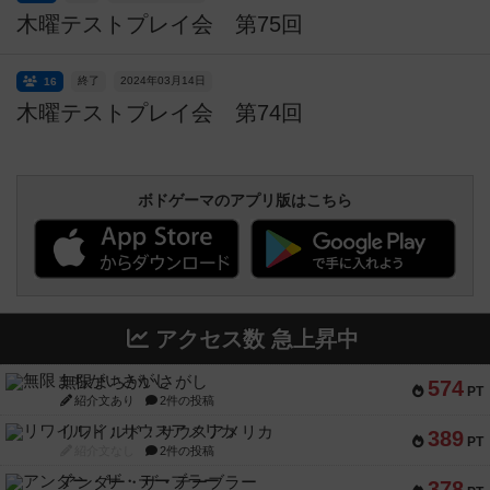
木曜テストプレイ会 第75回
終了
2024年03月14日
16
木曜テストプレイ会 第74回
ボドゲーマのアプリ版はこちら
アクセス数 急上昇中
無限まちがいさがし
574
PT
紹介文あり
2件の投稿
リワイルド：サウスアメリカ
389
PT
紹介文なし
2件の投稿
アンダー・ザ・テーブラー
378