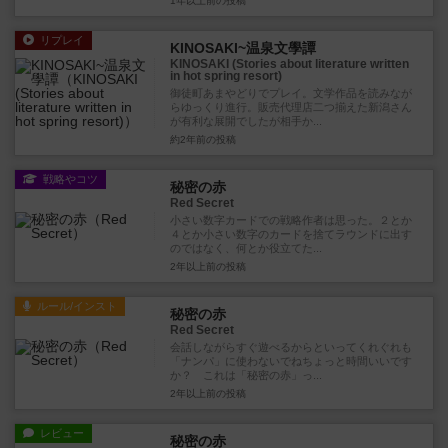
1年以上前
の投稿
リプレイ
KINOSAKI~温泉文學譚
KINOSAKI (Stories about literature written
in hot spring resort)
御徒町あまやどりでプレイ。文学作品を読みなが
らゆっくり進行。販売代理店二つ揃えた新潟さん
が有利な展開でしたが相手か...
約2年前
の投稿
戦略やコツ
秘密の赤
Red Secret
小さい数字カードでの戦略作者は思った。２とか
４とか小さい数字のカードを捨てラウンドに出す
のではなく、何とか役立てた...
2年以上前
の投稿
ルール/インスト
秘密の赤
Red Secret
会話しながらすぐ遊べるからといってくれぐれも
「ナンパ」に使わないでねちょっと時間いいです
か？ これは「秘密の赤」っ...
2年以上前
の投稿
レビュー
秘密の赤