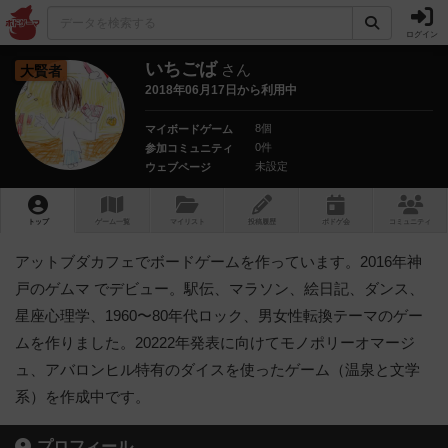
ログイン
いちごば
さん
大賢者
2018年06月17日から利用中
8個
マイボードゲーム
0件
参加コミュニティ
未設定
ウェブページ
トップ
ゲーム一覧
マイリスト
投稿履歴
ボ
ドゲ
会
コミュニティ
アットブダカフェでボードゲームを作っています。2016年神
戸のゲムマ でデビュー。駅伝、マラソン、絵日記、ダンス、
星座心理学、1960〜80年代ロック、男女性転換テーマのゲー
ムを作りました。20222年発表に向けてモノポリーオマージ
ュ、アバロンヒル特有のダイスを使ったゲーム（温泉と文学
系）を作成中です。
プロフィール