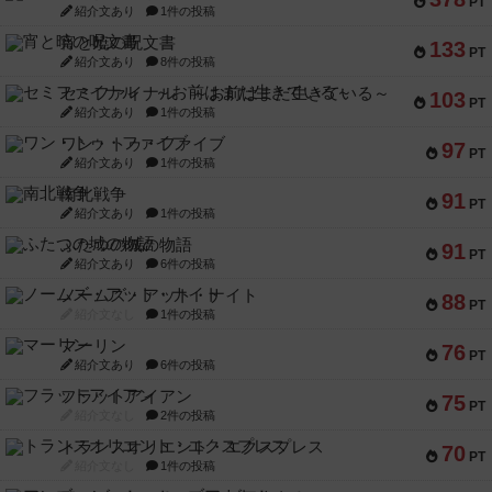
PT
紹介文あり
1件の投稿
宵と暁の呪文書
133
PT
紹介文あり
8件の投稿
セミファイナル ～お前はまだ生きている～
103
PT
紹介文あり
1件の投稿
ワン・トゥ・ファイブ
97
PT
紹介文あり
1件の投稿
南北戦争
91
PT
紹介文あり
1件の投稿
ふたつの城の物語
91
PT
紹介文あり
6件の投稿
ノームズ・アット・ナイト
88
PT
紹介文なし
1件の投稿
マーリン
76
PT
紹介文あり
6件の投稿
フラットアイアン
75
PT
紹介文なし
2件の投稿
トランスオリエント・エクスプレス
70
PT
紹介文なし
1件の投稿