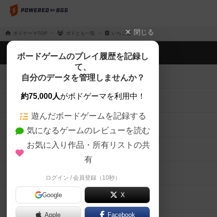
閉じる
ボドゲーマTOP
ボドとも一覧
いちごば
ボドゲーマTOP
ボードゲームのプレイ履歴を記録し
て、
ボードゲームを検索する
自分のデータを管理しませんか？
約75,000人
がボドゲーマを利用中！
ボードゲームの新着レビュー
遊んだボードゲームを記録する
ボードゲーム会情報
気になるゲームのレビューを読む
お気に入り作品・所有リストの共
メカニクス特集
有
掲示板・トピックス
ログイン / 会員登録（10秒）
Google
X
ボドとも・会員一覧
Apple
Facebook