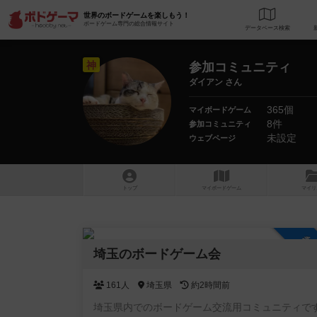
世界のボードゲームを楽しもう！
ボードゲーム専門の総合情報サイト
データベース
検
神
参加コミュニティ
ダイアン さん
365個
マイボードゲーム
8件
参加コミュニティ
未設定
ウェブページ
トップ
マイボードゲーム
マイリ
参
埼玉のボードゲーム会
161人
埼玉県
約2時間前
埼玉県内でのボードゲーム交流用コミュニティで