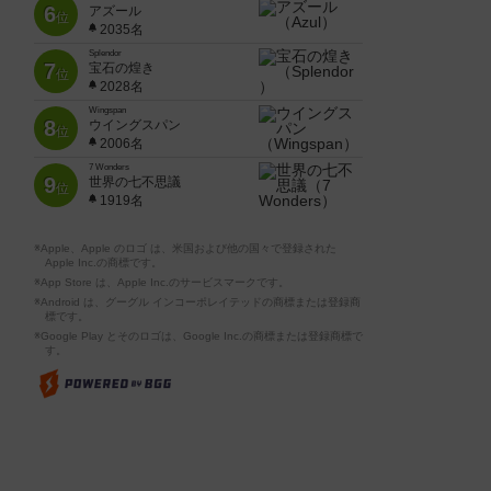
6
アズール
位
2035名
Splendor
7
宝石の煌き
位
2028名
Wingspan
8
ウイングスパン
位
2006名
7 Wonders
9
世界の七不思議
位
1919名
※Apple、Apple のロゴ は、米国および他の国々で登録された
Apple Inc.の商標です。
※App Store は、Apple Inc.のサービスマークです。
※Android は、グーグル インコーポレイテッドの商標または登録商
標です。
※Google Play とそのロゴは、Google Inc.の商標または登録商標で
す。