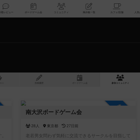
索
新着レビュー
ボードゲーム会
コミュニティ
掲示板一覧
スト
投稿履歴
ボ
ー
ドゲ
ーム
会
参加
コミュニティ
加自由
参加自由
南大沢ボードゲーム会
28人
東京都
27日前
す。
老若男女問わず気軽に交流できるサークルを目指して