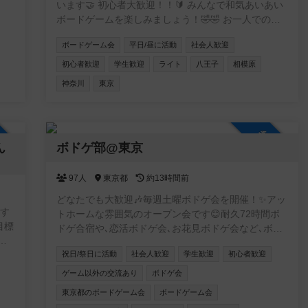
います🤝 初心者大歓迎！！🔰 みんなで和気あいあい
ボードゲームを楽しみましょう！🤣🤣 お一人でのご
参加の方が多く、毎回女性の参加者も複数おりますの
ボードゲーム会
平日/昼に活動
社会人歓迎
で、どなたでもお気軽にご参加いただけます！ 毎月
活動いたしますので、次回以降参加希望の方も是非メ
初心者歓迎
学生歓迎
ライト
八王子
相模原
ッセージください！ 皆様のご参加をお待ちしており
神奈川
東京
ます！ ◾️サークル詳細 ・遊び : ボードゲーム ・場所 :
八王子市南大沢、相模原市 周辺 ・参加費 : 1000円
（現地払い。PayPay or 現金） ・途中参加、途中帰
加自由
参加自由
宅可能。出入り自由。 ◾️禁止事項 ・勧誘行為（アムウ
ん
ボドゲ部@東京
ェイ、ビジネス勧誘など） ・セクハラ、迷惑行為 ◾️注
意事項 ・マスク着用でお願いします。 ・飲み物はペ
ットボトルや水筒など、フタ付きの物に限りOK。 ・
97人
東京都
約13時間前
ボードゲームは大切にしましょう。 ・個人間の連絡
どなたでも大歓迎🎶毎週土曜ボドゲ会を開催！✨アッ
先の交換などは各々の責任でお願いします。 ・主催
うす
トホームな雰囲気のオープン会です😊耐久72時間ボ
者の注意に従わない方は退室していただきます。
ドゲ合宿や､恋活ボドゲ会､お花見ボドゲ会など､ボド
️
ゲ面白企画にトライ中💞軽ゲーから重ゲーまで幅広く
、月
祝日/祭日に活動
社会人歓迎
学生歓迎
初心者歓迎
プレイします🎲基本的に土日祝､たまに平日にも開催
人で
✨おひとりさまで初参加からの､リピート率高め❗️ぜひ
ゲーム以外の交流あり
ボドゲ会
一度､気軽に足を運んでいただけたら嬉しいです☺️🐾
東京都のボードゲーム会
ボードゲーム会
ゲー