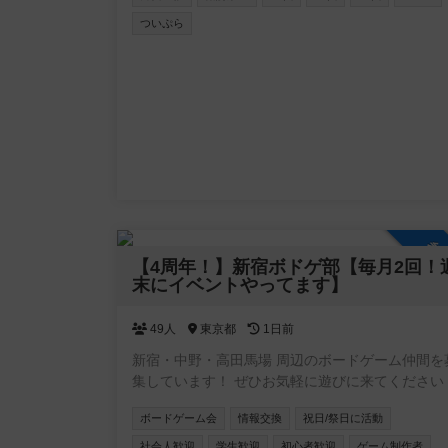
ムを大切に扱わない人はお断り」の姿勢は他より
ついぷら
しいかもしれません。 ナンパ、宗教、ビジネスそ
他すべての勧誘を禁止してますのでご了承くださ
平均年齢はその時々によりますが20〜40代。 ゲ
初めての方からベテランの方までいろいろです。 
一人で参加される方が大半ですが、ご家族や夫婦
参加も大歓迎です☺️ 部屋の大きさは4〜15卓作れ
屋を使っています。 会の雰囲気は「ウェーイ！」っ
て感じではなく「わいわい、ニコニコ」としてま
…この表現で伝わるでしょうか？😃💦 ぜひ一度お試
しにでも遊びに来てくださいね☺️ 皆様にお会いで
るのを楽しみにしています！
参
【4周年！】新宿ボドゲ部【毎月2回！
末にイベントやってます】
49人
東京都
1日前
新宿・中野・高田馬場 周辺のボードゲーム仲間を
集しています！ ぜひお気軽に遊びに来てください
ボードゲーム会
情報交換
祝日/祭日に活動
社会人歓迎
学生歓迎
初心者歓迎
ゲーム制作者