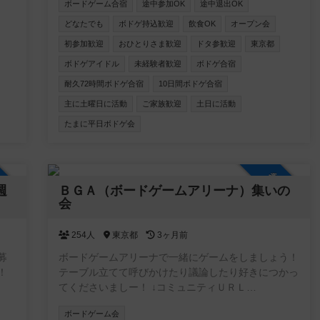
も厳
ボードゲーム合宿
途中参加OK
途中退出OK
の
どなたでも
ボドゲ持込歓迎
飲食OK
オープン会
い。
初参加歓迎
おひとりさま歓迎
ドタ参歓迎
東京都
ーム
お
ボドゲアイドル
未経験者歓迎
ボドゲ合宿
での
耐久72時間ボドゲ合宿
10日間ボドゲ合宿
る部
主に土曜日に活動
ご家族歓迎
土日に活動
す。
たまに平日ボドゲ会
き
加自由
参加自由
週
ＢＧＡ（ボードゲームアリーナ）集いの
会
254人
東京都
3ヶ月前
募
ボードゲームアリーナで一緒にゲームをしましょう！
！
テーブル立てて呼びかけたり議論したり好きにつかっ
てくださいましー！ ↓コミュニティＵＲＬ
https://boardgamearena.com/group?id=6727635
ボードゲーム会