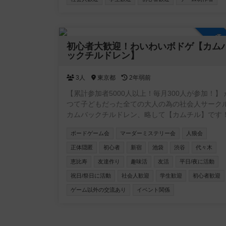
参
初心者大歓迎！わいわいボドゲ【カム
ックチルドレン】
3人
東京都
2年弱前
【累計参加者5000人以上！毎月300人が参加！】 か
つて子どもだった全ての大人の為の社会人サーク
カムバックチルドレン、略して【カムチル】です！ 
サークル目的 ・童心に返りたい ・新しい事に挑
ボードゲーム会
マーダーミステリー会
人狼会
たい ・遊びを通じて友達を作りたい ・とにかく
動かしたい ・仕事と無関係の人と話したい 主な年齢
正体隠匿
初心者
新宿
池袋
渋谷
代々木
層は20~30代。男女比は6：4 ■お断り ネットワーク
恵比寿
友達作り
趣味活
友活
平日/夜に活動
ビジネス、営業、勧誘が目的の方は固くお断りし
祝日/祭日に活動
社会人歓迎
学生歓迎
初心者歓迎
す！ 私も過去に、怪しいワークショップに勧誘さ
て嫌な思いをした事があります。 上記目的の方は
ゲーム以外の交流あり
イベント関係
ないで下さい！ 友達作りサークルなので、ナンパ目
的の方もお断りです。 しつこい方が居ましたらサ
クルスタッフにご連絡下さい。 ≪ボードゲーム≫ 都