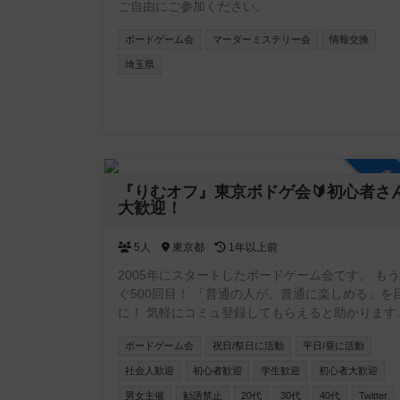
ご自由にご参加ください。
ボードゲーム会
マーダーミステリー会
情報交換
埼玉県
参
『りむオフ』東京ボドゲ会🔰初心者さ
大歓迎！
5人
東京都
1年以上前
2005年にスタートしたボードゲーム会です。 も
ぐ500回目！ 「普通の人が、普通に楽しめる」を目標
に！ 気軽にコミュ登録してもらえると助かります☺
開催場所は点々としつつ、現在は中央区の八丁堀
ボードゲーム会
祝日/祭日に活動
平日/昼に活動
島、京橋を中心に、主催(男)と、副主催(女性)の2
活動しています。 基本の部分は他のオフ会と変わら
社会人歓迎
初心者歓迎
学生歓迎
初心者大歓迎
ないかと思いますが「不潔な人、暴言を吐く人、
男女主催
勧誘禁止
20代
30代
40代
Twitter