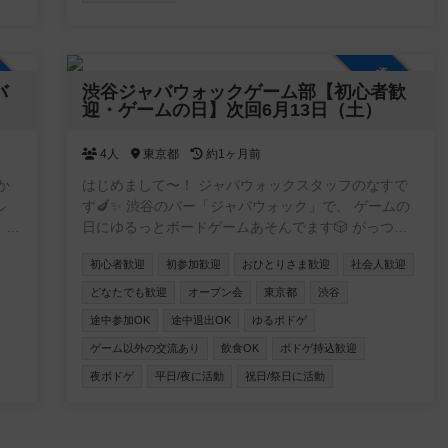
加自由
参加自由
バ
渋谷ジャバウォックゲーム部【初心者歓
迎・ゲームの日】次回6月13日（土）
4人
東京都
約1ヶ月前
はじめまして〜！ ジャバウォックスタッフのなすで
ル
す🍆✨ 渋谷のバー「ジャバウォック」で、 ゲームの
■
日にゆるっとボードゲームあそんでます🎲 がっつり
戦し
ボドゲ会というより、 ボドゲがあるバーでまったり
初心者歓迎
初参加歓迎
おひとりさま歓迎
社会人歓迎
体を
遊ぶ感じです🍸 ・初心者さんだいかんげい ・おひと
り参加も多め ・ルール説明ゆっくりやります◎ ・途
どなたでも歓迎
オープン会
東京都
渋谷
中参加・途中ぬけOK お店はバーなので お酒のみなが
途中参加OK
途中退出OK
ゆるボドゲ
ま
らゆる〜く遊べます🍻 お酒・ドリンクは飲み放題で
ゲーム以外の交流あり
飲食OK
ボドゲ持込歓迎
れ
すので のんびりした夜すごしたい人にもおすすめで
来
す🌙 その日あつまったメンバーで、 軽め中心にわい
夜ボドゲ
平日/夜に活動
祝日/祭日に活動
わい遊んでます🎲✨ ボドゲ持ち込みもOKです〜！
ー
「ボドゲ会ちょっとこわそう…」って人でも ふらっ
と来てもらえたらうれしいです☺️ ※このコミュニティ