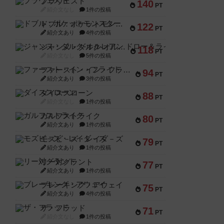
ブラヴェスト
140
PT
紹介文なし
1件の投稿
ドブル：ポケットモンスター
122
PT
紹介文あり
4件の投稿
ジャンヌ・ダルク-オルレアン ドロー＆ライト
118
PT
紹介文なし
5件の投稿
ファースト・イン・フライト
94
PT
紹介文あり
3件の投稿
ダイススローン
88
PT
紹介文なし
1件の投稿
ガルフストライク
80
PT
紹介文あり
1件の投稿
モズビ－ズ・レイダ－ズ
79
PT
紹介文あり
1件の投稿
リー対グラント
77
PT
紹介文あり
1件の投稿
ブレーキング・アウェイ
75
PT
紹介文あり
4件の投稿
ザ・フラッド
71
PT
紹介文なし
1件の投稿