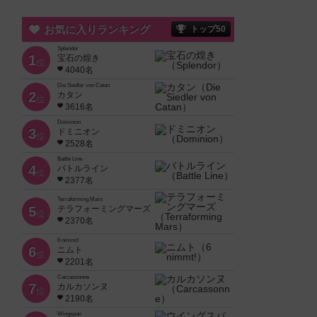
お気に入りランキング
トップ50
Splendor
1
宝石の煌き
位
4040名
Die Siedler von Catan
2
カタン
位
3616名
Dominion
3
ドミニオン
位
2528名
Battle Line
4
バトルライン
位
2377名
Terraforming Mars
5
テラフォーミングマーズ
位
2370名
6 nimmt!
6
ニムト
位
2201名
Carcassonne
7
カルカソンヌ
位
2190名
Wingspan