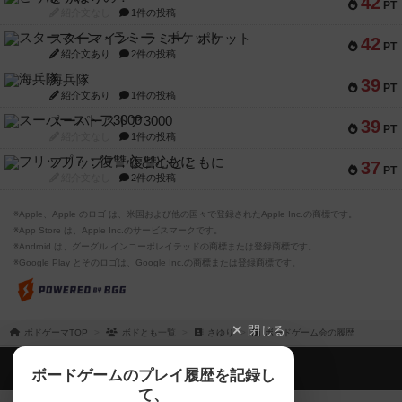
42
PT
紹介文なし
1件の投稿
スターマイン・ラミー ポケット
42
PT
紹介文あり
2件の投稿
海兵隊
39
PT
紹介文あり
1件の投稿
スーパーストア3000
39
PT
紹介文なし
1件の投稿
フリップ７：復讐心とともに
37
PT
紹介文なし
2件の投稿
※Apple、Apple のロゴ は、米国および他の国々で登録されたApple Inc.の商標です。
※App Store は、Apple Inc.のサービスマークです。
※Android は、グーグル インコーポレイテッドの商標または登録商標です。
※Google Play とそのロゴは、Google Inc.の商標または登録商標です。
閉じる
ボドゲーマTOP
ボドとも一覧
さゆり
ボードゲーム会の履歴
ボドゲーマTOP
ボードゲームのプレイ履歴を記録し
て、