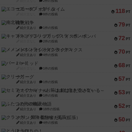
紹介文なし
2件の投稿
エコーズ・オブ・タイム
118
PT
紹介文なし
8件の投稿
南北戦争
79
PT
紹介文あり
1件の投稿
キャプテン・フリップ：イスラ・ボンバ
72
PT
紹介文なし
2件の投稿
メメントオンラインタクティクス
70
PT
紹介文あり
4件の投稿
パーミッド
68
PT
紹介文なし
1件の投稿
クリーグ
57
PT
紹介文あり
1件の投稿
セミファイナル ～お前はまだ生きている～
53
PT
紹介文あり
1件の投稿
ふたつの街の物語
52
PT
紹介文あり
18件の投稿
クランク! ：冒険者たち（拡張）
50
PT
紹介文あり
4件の投稿
とうほうの！