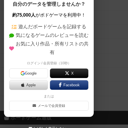
ボードゲームを検索する
自分のデータを管理しませんか？
約75,000人
がボドゲーマを利用中！
ボードゲームの新着レビュー
遊んだボードゲームを記録する
ボードゲーム会情報
気になるゲームのレビューを読む
お気に入り作品・所有リストの共
メカニクス特集
有
掲示板・トピックス
ログイン / 会員登録（10秒）
Google
X
ボドとも・会員一覧
Apple
Facebook
ボードゲーム業界コラム
または
ボドゲーマご利用案内
メールで会員登録
ボードゲーム通販