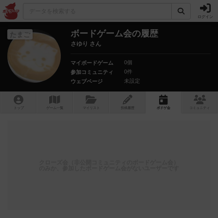
ログイン
ボードゲーム会の履歴
たまご
さゆり さん
0個
マイボードゲーム
0件
参加コミュニティ
未設定
ウェブページ
トップ
ゲーム一覧
マイリスト
投稿履歴
ボ
ドゲ
会
コミュニティ
クローズ会（非公開コミュニティのボードゲーム会）
のみか、参加したボードゲーム会がないユーザーです