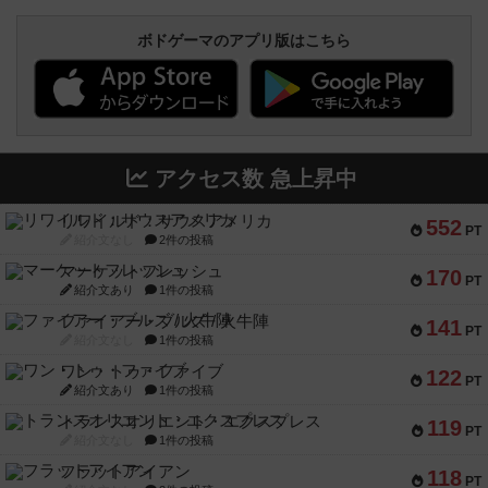
ボドゲーマのアプリ版はこちら
アクセス数 急上昇中
リワイルド：サウスアメリカ
552
PT
紹介文なし
2件の投稿
マーケットフレッシュ
170
PT
紹介文あり
1件の投稿
ファイアー・ブルズ / 火牛陣
141
PT
紹介文なし
1件の投稿
ワン・トゥ・ファイブ
122
PT
紹介文あり
1件の投稿
トランスオリエント・エクスプレス
119
PT
紹介文なし
1件の投稿
フラットアイアン
118
PT