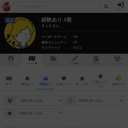
ログイン
経験あり 3個
国王
きょろ さん
4個
マイボードゲーム
0件
参加コミュニティ
未設定
ウェブページ
トップ
ゲーム一覧
マイリスト
投稿履歴
ボ
ドゲ
会
コミュニティ
評価したゲ
全て
興味あり
経験あり
お気に入り
持ってる
比較する
ーム