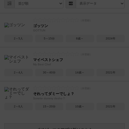
ゴッツン
GOTTUN
2～5人
5～15分
8歳～
2024年
マイベストシェフ
My Best Chef
2～4人
30～40分
14歳～
2021年
それってダミーでしょ？
Sorette dummy desho？
2～6人
15～20分
10歳～
2021年