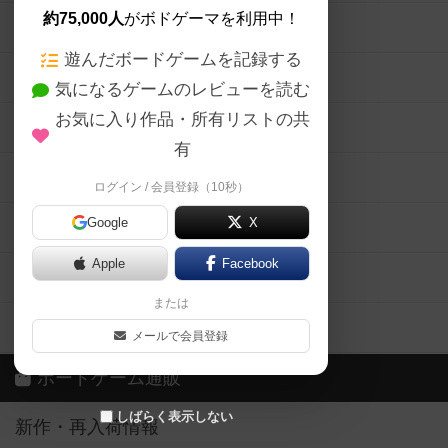
約75,000人
がボドゲーマを利用中！
ボードゲームの新着レビュー
遊んだボードゲームを記録する
ボードゲーム会情報
気になるゲームのレビューを読む
お気に入り作品・所有リストの共
メカニクス特集
有
掲示板・トピックス
ログイン / 会員登録（10秒）
Google
X
ボドとも・会員一覧
Apple
Facebook
ボードゲーム業界コラム
または
ボドゲーマご利用案内
メールで会員登録
ボードゲーム通販
しばらく表示しない
新作・再入荷情報