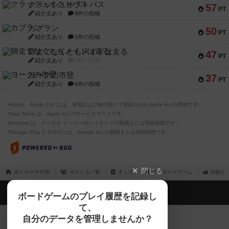
クラッシュオクトパス
57
PT
紹介文あり
8件の投稿
カブラン
50
PT
紹介文あり
1件の投稿
師走でなくともメイドは走る
47
PT
紹介文あり
0件の投稿
ヨークの市壁
37
PT
紹介文あり
6件の投稿
※Apple、Apple のロゴ は、米国および他の国々で登録されたApple Inc.の商標です。
※App Store は、Apple Inc.のサービスマークです。
※Android は、グーグル インコーポレイテッドの商標または登録商標です。
※Google Play とそのロゴは、Google Inc.の商標または登録商標です。
閉じる
ボドゲーマTOP
ボドとも一覧
きょろ
マイボードゲーム
経験あ
ボドゲーマTOP
ボードゲームのプレイ履歴を記録し
て、
ボードゲームを検索する
自分のデータを管理しませんか？