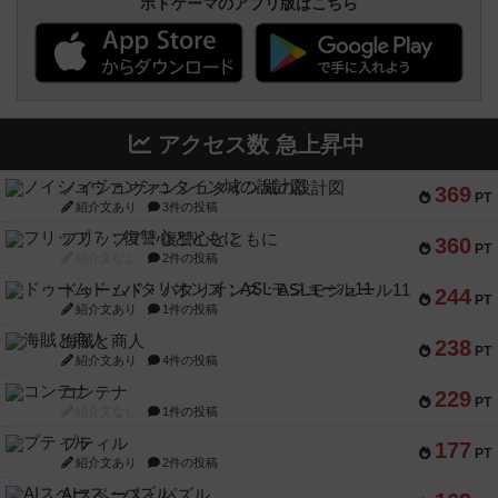
ボドゲーマのアプリ版はこちら
アクセス数 急上昇中
ノイシュヴァンシュタイン城の設計図
369
PT
紹介文あり
3件の投稿
フリップ７：復讐心とともに
360
PT
紹介文なし
2件の投稿
ドゥームド・バタリオンズ：ASLモジュール11
244
PT
紹介文あり
1件の投稿
海賊と商人
238
PT
紹介文あり
4件の投稿
コンテナ
229
PT
紹介文なし
1件の投稿
プティル
177
PT
紹介文あり
2件の投稿
AIスペース・パズル