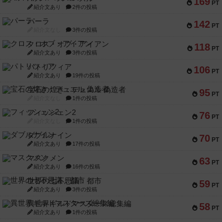
169
PT
紹介文あり
2件の投稿
パーラ
142
PT
紹介文なし
3件の投稿
クロス・オブ・アイアン
118
PT
紹介文あり
3件の投稿
パトリツィア
106
PT
紹介文あり
19件の投稿
宝石の煌き：デュエル 偽造者
95
PT
紹介文なし
1件の投稿
フィッシェン2
76
PT
紹介文なし
1件の投稿
ダブルナイン
70
PT
紹介文あり
17件の投稿
マスクメン
63
PT
紹介文あり
16件の投稿
世界の七不思議：都市
59
PT
紹介文あり
3件の投稿
異世界ギルドマスターズ総集編
58
PT
紹介文あり
1件の投稿