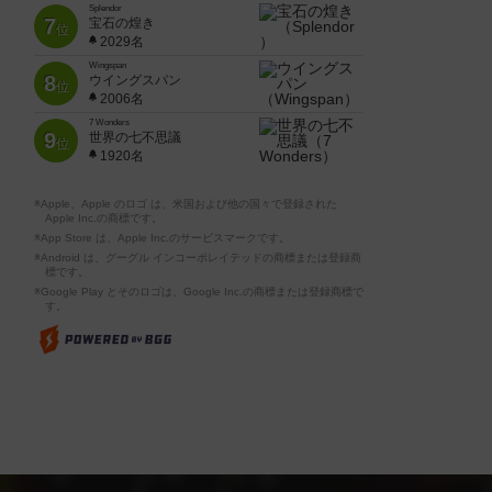
Splendor
7
宝石の煌き
位
2029名
Wingspan
8
ウイングスパン
位
2006名
7 Wonders
9
世界の七不思議
位
1920名
※Apple、Apple のロゴ は、米国および他の国々で登録された
Apple Inc.の商標です。
※App Store は、Apple Inc.のサービスマークです。
※Android は、グーグル インコーポレイテッドの商標または登録商
標です。
※Google Play とそのロゴは、Google Inc.の商標または登録商標で
す。