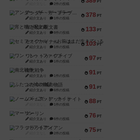
389
PT
紹介文なし
2件の投稿
アンダー・ザ・テーブラー
378
PT
紹介文あり
1件の投稿
宵と暁の呪文書
133
PT
紹介文あり
8件の投稿
セミファイナル ～お前はまだ生きている～
103
PT
紹介文あり
1件の投稿
ワン・トゥ・ファイブ
97
PT
紹介文あり
1件の投稿
南北戦争
91
PT
紹介文あり
1件の投稿
ふたつの城の物語
91
PT
紹介文あり
6件の投稿
ノームズ・アット・ナイト
88
PT
紹介文なし
1件の投稿
マーリン
76
PT
紹介文あり
6件の投稿
フラットアイアン
75
PT
紹介文なし
2件の投稿