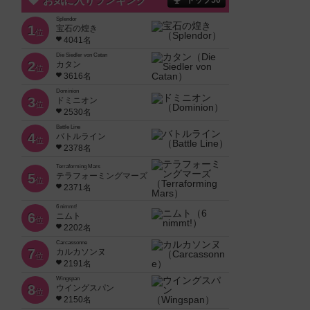
お気に入りランキング
トップ50
Splendor
1
宝石の煌き
位
4041名
Die Siedler von Catan
2
カタン
位
3616名
Dominion
3
ドミニオン
位
2530名
Battle Line
4
バトルライン
位
2378名
Terraforming Mars
5
テラフォーミングマーズ
位
2371名
6 nimmt!
6
ニムト
位
2202名
Carcassonne
7
カルカソンヌ
位
2191名
Wingspan
8
ウイングスパン
位
2150名