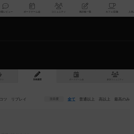
索
新着レビュー
ボードゲーム会
コミュニティ
掲示板一覧
スト
投稿履歴
ボ
ー
ドゲ
ーム
会
参加
コミュニティ
コツ
リプレイ
全て
普通以上
高以上
最高のみ
注目度