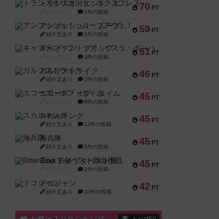
トランスオリエント・エクスプレス
70
PT
紹介文なし
1件の投稿
アンブッシュ！：ムーブアウト！
59
PT
紹介文あり
1件の投稿
キャプテン・フリップ：イスラ・ボンバ
51
PT
紹介文なし
2件の投稿
ガルフストライク
46
PT
紹介文あり
1件の投稿
エコーズ・オブ・タイム
45
PT
紹介文なし
8件の投稿
スカルキング
45
PT
紹介文あり
12件の投稿
海兵隊
45
PT
紹介文あり
1件の投稿
Bitter End ブタペスト救出作戦
45
PT
紹介文なし
1件の投稿
ドコジャン
42
PT
紹介文あり
10件の投稿