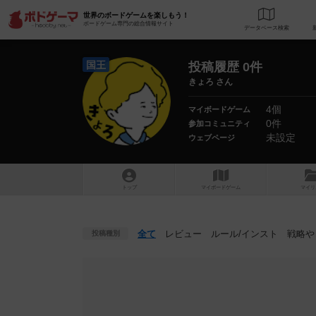
世界のボードゲームを楽しもう！
ボードゲーム専門の総合情報サイト
データベース
検
国王
投稿履歴 0件
きょろ さん
4個
マイボードゲーム
0件
参加コミュニティ
未設定
ウェブページ
トップ
マイボードゲーム
マイリ
全て
レビュー
ルール
/インスト
戦略
や
投稿種別