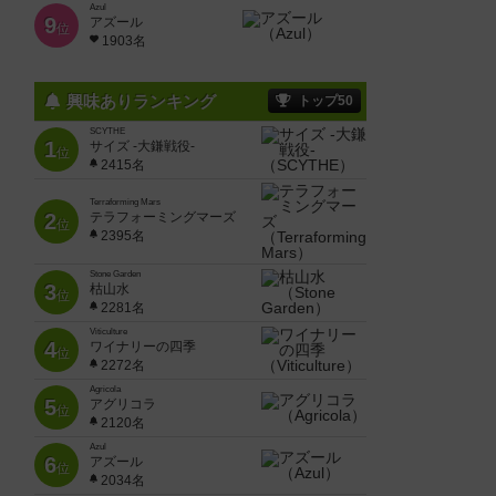
Azul
9
アズール
位
1903名
興味ありランキング
トップ50
SCYTHE
1
サイズ -大鎌戦役-
位
2415名
Terraforming Mars
2
テラフォーミングマーズ
位
2395名
Stone Garden
3
枯山水
位
2281名
Viticulture
4
ワイナリーの四季
位
2272名
Agricola
5
アグリコラ
位
2120名
Azul
6
アズール
位
2034名