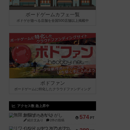
ボードゲームカフェ一覧
ボドゲが遊べる店舗を全国500店舗以上掲載中
ボドファン
ボードゲームに特化したクラウドファンディング
アクセス数 急上昇中
無限まちがいさがし
574
PT
紹介文あり
2件の投稿
リワイルド：サウスアメリカ