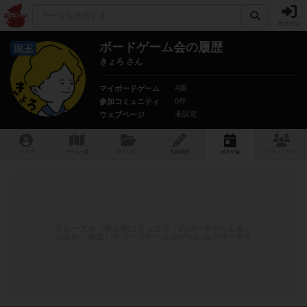
ログイン
ボードゲーム会の履歴
国王
きょろ さん
4個
マイボードゲーム
0件
参加コミュニティ
未設定
ウェブページ
トップ
ゲーム一覧
マイリスト
投稿履歴
ボ
ドゲ
会
コミュニティ
クローズ会（非公開コミュニティのボードゲーム会）
のみか、参加したボードゲーム会がないユーザーです