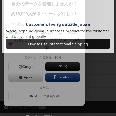
ボードゲームを検索する
自分のデータを管理しませんか？
約75,000人
がボドゲーマを利用中！
ボードゲームの新着レビュー
遊んだボードゲームを記録する
ボードゲーム会情報
気になるゲームのレビューを読む
お気に入り作品・所有リストの共
メカニクス特集
有
掲示板・トピックス
ログイン / 会員登録（10秒）
Google
X
ボドとも・会員一覧
Apple
Facebook
ボードゲーム業界コラム
または
ボドゲーマご利用案内
メールで会員登録
ボードゲーム通販