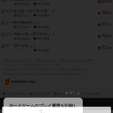
80
PT
紹介文あり
1件の投稿
モズビ－ズ・レイダ－ズ
79
PT
紹介文あり
1件の投稿
リー対グラント
77
PT
紹介文あり
1件の投稿
ブレーキング・アウェイ
75
PT
紹介文あり
4件の投稿
ザ・フラッド
71
PT
紹介文なし
1件の投稿
※Apple、Apple のロゴ は、米国および他の国々で登録されたApple Inc.の商標です。
※App Store は、Apple Inc.のサービスマークです。
※Android は、グーグル インコーポレイテッドの商標または登録商標です。
※Google Play とそのロゴは、Google Inc.の商標または登録商標です。
閉じる
ボドゲーマTOP
ボドとも一覧
きょろ
ボードゲーム会の履歴
ボドゲーマTOP
ボードゲームのプレイ履歴を記録し
て、