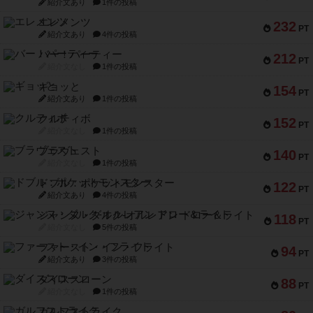
紹介文あり
1件の投稿
エレメンツ
232
PT
紹介文あり
4件の投稿
バー！パーティー
212
PT
紹介文なし
1件の投稿
ギョッと
154
PT
紹介文あり
1件の投稿
クルティボ
152
PT
紹介文なし
1件の投稿
ブラヴェスト
140
PT
紹介文なし
1件の投稿
ドブル：ポケットモンスター
122
PT
紹介文あり
4件の投稿
ジャンヌ・ダルク-オルレアン ドロー＆ライト
118
PT
紹介文なし
5件の投稿
ファースト・イン・フライト
94
PT
紹介文あり
3件の投稿
ダイススローン
88
PT
紹介文なし
1件の投稿
ガルフストライク