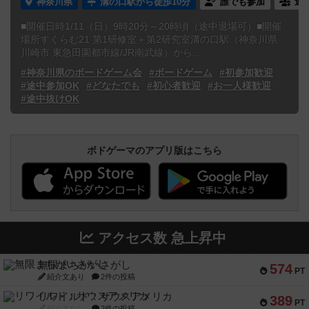
神奈川県
溝の口駅から徒歩10分
誰でも参加
連
■開催日時1/11（日）9時20分～20時頃（途中退場可）■開催
場所すくらむ21 第1研修室＋第2研究室溝の口駅（神奈川県
川崎市 東急田園都市線/JR南武線）から...
#神奈川県のボードゲーム会
#ボードゲーム
#初参加歓迎
#途中参加OK
#どなたでも
#初心者歓迎
#お一人様歓迎
#途中抜けOK
ボドゲーマのアプリ版はこちら
アクセス数 急上昇中
無限まちがいさがし
574
PT
紹介文あり
2件の投稿
リワイルド：サウスアメリカ
389
PT
紹介文なし
2件の投稿