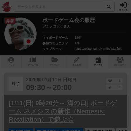
ログイン
ボードゲーム会の履歴
勇者
ツチノコ360 さん
19個
マイボードゲーム
1件
参加コミュニティ
https://twitter.com/NemesisLdJpn
ウェブページ
トップ
ゲーム一覧
マイリスト
投稿履歴
ボ
ドゲ
会
コミュニティ
2026
01
11
日
年
月
日
曜日
1
終了
09:30～20:00
0
[1/11(日) 9時20分～ 溝の口] ボードゲ
ーム ネメシスの新作（Nemesis:
Retaliation）で遊ぶ会