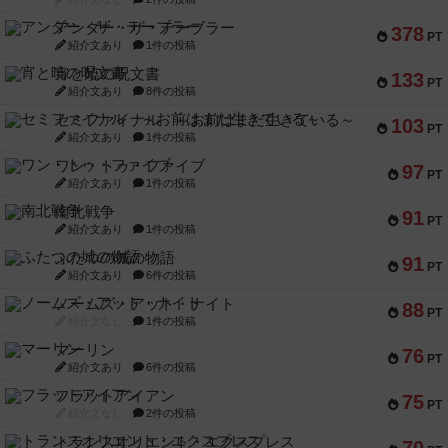
アンダー・ザ・テーブラー
378
PT
紹介文あり
1件の投稿
宵と暁の呪文書
133
PT
紹介文あり
8件の投稿
セミファイナル ～お前はまだ生きている～
103
PT
紹介文あり
1件の投稿
ワン・トゥ・ファイブ
97
PT
紹介文あり
1件の投稿
南北戦争
91
PT
紹介文あり
1件の投稿
ふたつの城の物語
91
PT
紹介文あり
6件の投稿
ノームズ・アット・ナイト
88
PT
紹介文なし
1件の投稿
マーリン
76
PT
紹介文あり
6件の投稿
フラットアイアン
75
PT
紹介文なし
2件の投稿
トランスオリエント・エクスプレス