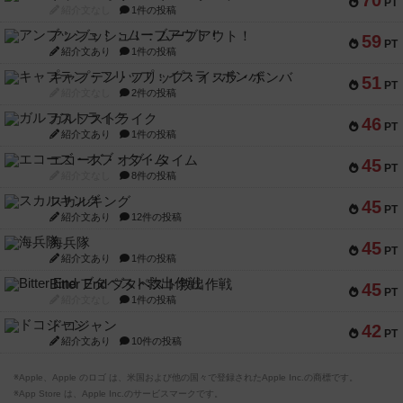
70
PT
紹介文なし
1件の投稿
アンブッシュ！：ムーブアウト！
59
PT
紹介文あり
1件の投稿
キャプテン・フリップ：イスラ・ボンバ
51
PT
紹介文なし
2件の投稿
ガルフストライク
46
PT
紹介文あり
1件の投稿
エコーズ・オブ・タイム
45
PT
紹介文なし
8件の投稿
スカルキング
45
PT
紹介文あり
12件の投稿
海兵隊
45
PT
紹介文あり
1件の投稿
Bitter End ブタペスト救出作戦
45
PT
紹介文なし
1件の投稿
ドコジャン
42
PT
紹介文あり
10件の投稿
※Apple、Apple のロゴ は、米国および他の国々で登録されたApple Inc.の商標です。
※App Store は、Apple Inc.のサービスマークです。