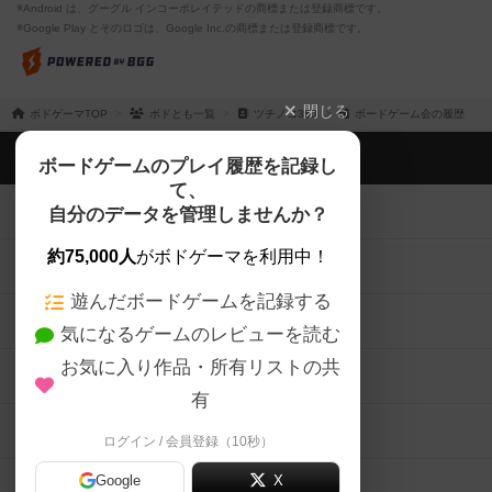
※Android は、グーグル インコーポレイテッドの商標または登録商標です。
※Google Play とそのロゴは、Google Inc.の商標または登録商標です。
閉じる
ボドゲーマTOP
ボドとも一覧
ツチノコ360
ボードゲーム会の履歴
ボドゲーマTOP
ボードゲームのプレイ履歴を記録し
て、
ボードゲームを検索する
自分のデータを管理しませんか？
約75,000人
がボドゲーマを利用中！
ボードゲームの新着レビュー
遊んだボードゲームを記録する
ボードゲーム会情報
気になるゲームのレビューを読む
お気に入り作品・所有リストの共
メカニクス特集
有
掲示板・トピックス
ログイン / 会員登録（10秒）
Google
X
ボドとも・会員一覧