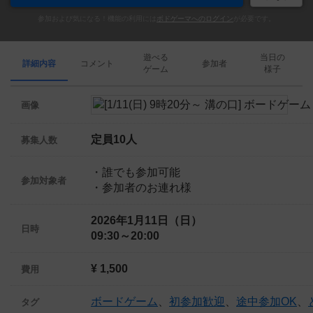
参加および気になる！機能の利用には
ボドゲーマへのログイン
が必要です。
遊べる
当日の
詳細内容
コメント
参加者
ゲーム
様子
画像
定員10人
募集人数
・誰でも参加可能
参加対象者
・参加者のお連れ様
2026年1月11日（日）
日時
09:30～20:00
¥ 1,500
費用
ボードゲーム
、
初参加歓迎
、
途中参加OK
、
タグ