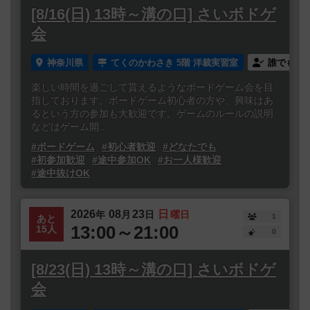
[8/16(日) 13時～溝の口] さいボドゲ
会
神奈川県
てくのかわさき 5階 洋裁実習室
誰でも参
楽しい時間を過ごして貰えるようなボードゲーム会を目
指しております。ボードゲーム初心者の方や、興味はあ
るという方の参加も大歓迎です。ゲームのルールの説明
などはゲーム開...
#ボードゲーム
#初心者歓迎
#どなたでも
#初参加歓迎
#途中参加OK
#お一人様歓迎
#途中抜けOK
2026
08
23
日
年
月
日
曜日
1
あと
13:00～21:00
15人
0
[8/23(日) 13時～溝の口] さいボドゲ
会