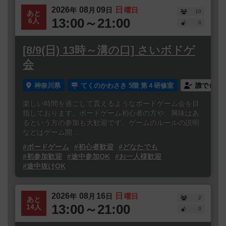
2026
08
09
日
年
月
日
曜日
10
あと
13:00～21:00
6人
0
[8/9(日) 13時～溝の口] さいボドゲ
会
神奈川県
てくのかわさき 5階 第４研修室
誰でも参
楽しい時間を過ごして貰えるようなボードゲーム会を目
指しております。ボードゲーム初心者の方や、興味はあ
るという方の参加も大歓迎です。ゲームのルールの説明
などはゲーム開...
#ボードゲーム
#初心者歓迎
#どなたでも
#初参加歓迎
#途中参加OK
#お一人様歓迎
#途中抜けOK
2026
08
16
日
年
月
日
曜日
2
あと
13:00～21:00
14人
0