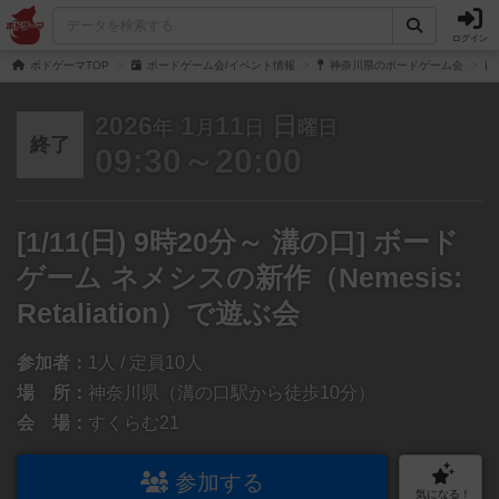
ログイン
ボドゲーマTOP
ボードゲーム会/イベント情報
神奈川県のボードゲーム会
2026
1
11
日
年
月
日
曜日
終了
09:30～20:00
[1/11(日) 9時20分～ 溝の口] ボード
ゲーム ネメシスの新作（Nemesis:
Retaliation）で遊ぶ会
参加者：
1人 / 定員10人
場 所：
神奈川県（溝の口駅から徒歩10分）
会 場：
すくらむ21
参加する
気になる！