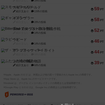
紹介文なし
1件の投稿
スモールワールド
59
PT
紹介文あり
13件の投稿
ギャンブラー
58
PT
紹介文なし
2件の投稿
Bitter End ブタペスト救出作戦
52
PT
紹介文なし
1件の投稿
ラピード
46
PT
紹介文なし
1件の投稿
ザ・フラッフィー・ライト
44
PT
紹介文なし
0件の投稿
ふたつの城の物語
39
PT
紹介文あり
6件の投稿
※Apple、Apple のロゴ は、米国および他の国々で登録されたApple Inc.の商標です。
※App Store は、Apple Inc.のサービスマークです。
※Android は、グーグル インコーポレイテッドの商標または登録商標です。
※Google Play とそのロゴは、Google Inc.の商標または登録商標です。