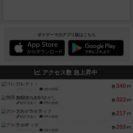
ボドゲーマのアプリ版はこちら
アクセス数 急上昇中
コレクト！
340
PT
紹介文なし
1件の投稿
無限まちがいさがし
322
PT
紹介文あり
2件の投稿
ガルフストライク
217
PT
紹介文あり
1件の投稿
クルティボ
203
PT
紹介文なし
1件の投稿