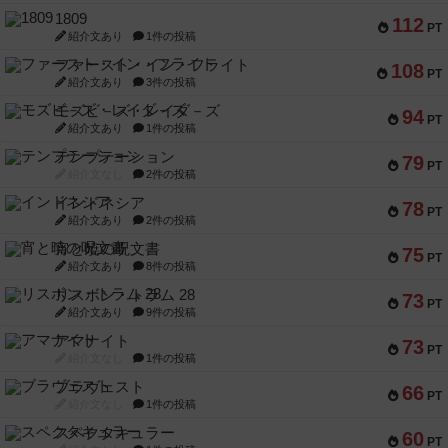
1809
112
PT
紹介文あり
1件の投稿
ファースト・イン・フライト
108
PT
紹介文あり
3件の投稿
モズビ－ズ・レイダ－ズ
94
PT
紹介文あり
1件の投稿
テンプテーション
79
PT
紹介文なし
2件の投稿
インドネシア
78
PT
紹介文あり
2件の投稿
宵と暁の呪文書
75
PT
紹介文あり
8件の投稿
リスボン・トラム 28
73
PT
紹介文あり
9件の投稿
アマナイト
73
PT
紹介文なし
1件の投稿
ブラヴェスト
66
PT
紹介文なし
1件の投稿
スペクタキュラー
60
PT