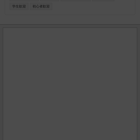
utm_source=invitation&utm_medium=link_copy&utm_campai
学生歓迎
初心者歓迎
gn=default