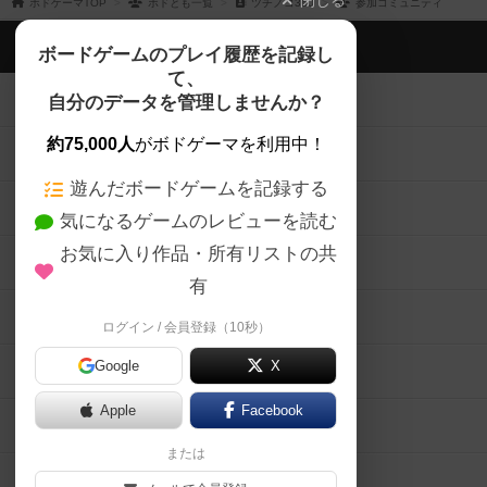
閉じる
ボドゲーマTOP
ボドとも一覧
ツチノコ360
参加コミュニティ
ボドゲーマTOP
ボードゲームのプレイ履歴を記録し
て、
ボードゲームを検索する
自分のデータを管理しませんか？
約75,000人
がボドゲーマを利用中！
ボードゲームの新着レビュー
遊んだボードゲームを記録する
ボードゲーム会情報
気になるゲームのレビューを読む
お気に入り作品・所有リストの共
メカニクス特集
有
掲示板・トピックス
ログイン / 会員登録（10秒）
Google
X
ボドとも・会員一覧
Apple
Facebook
ボードゲーム業界コラム
または
ボドゲーマご利用案内