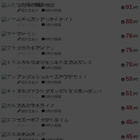
ふたつの城の物語
91
PT
紹介文あり
6件の投稿
ノームズ・アット・ナイト
88
PT
紹介文なし
1件の投稿
マーリン
76
PT
紹介文あり
6件の投稿
フラットアイアン
75
PT
紹介文なし
2件の投稿
トランスオリエント・エクスプレス
70
PT
紹介文なし
1件の投稿
アンブッシュ！：ムーブアウト！
59
PT
紹介文あり
1件の投稿
キャプテン・フリップ：イスラ・ボンバ
51
PT
紹介文なし
2件の投稿
ガルフストライク
46
PT
紹介文あり
1件の投稿
エコーズ・オブ・タイム
45
PT
紹介文なし
8件の投稿
スカルキング
45
PT
紹介文あり
12件の投稿