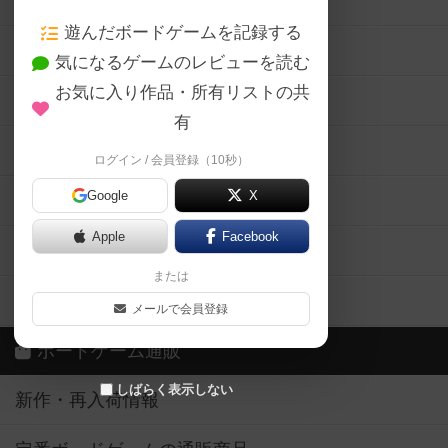
ボードゲームの新着レビュー
遊んだボードゲームを記録する
ボードゲーム会情報
気になるゲームのレビューを読む
お気に入り作品・所有リストの共
メカニクス特集
有
掲示板・トピックス
ログイン / 会員登録（10秒）
Google
X
ボドとも・会員一覧
Apple
Facebook
ボードゲーム業界コラム
または
ボドゲーマご利用案内
メールで会員登録
ボードゲーム通販
しばらく表示しない
新作・再入荷情報