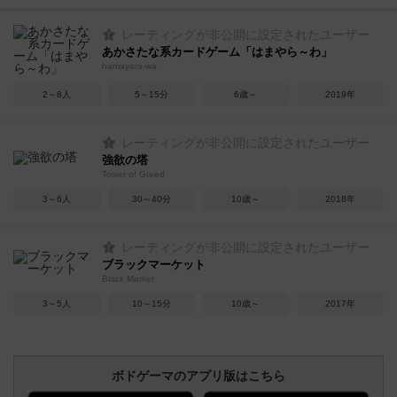
レーティングが非公開に設定されたユーザー
あかさたな系カードゲーム「はまやら～わ」
hamayara-wa
2～8人
5～15分
6歳～
2019年
レーティングが非公開に設定されたユーザー
強欲の塔
Tower of Greed
3～6人
30～40分
10歳～
2018年
レーティングが非公開に設定されたユーザー
ブラックマーケット
Black Market
3～5人
10～15分
10歳～
2017年
ボドゲーマのアプリ版はこちら