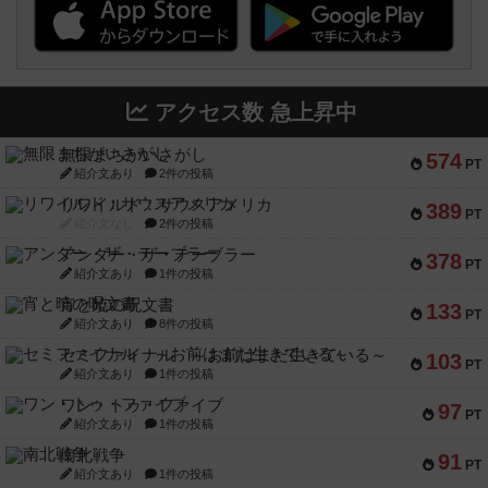
アクセス数 急上昇中
無限まちがいさがし
574
PT
紹介文あり
2件の投稿
リワイルド：サウスアメリカ
389
PT
紹介文なし
2件の投稿
アンダー・ザ・テーブラー
378
PT
紹介文あり
1件の投稿
宵と暁の呪文書
133
PT
紹介文あり
8件の投稿
セミファイナル ～お前はまだ生きている～
103
PT
紹介文あり
1件の投稿
ワン・トゥ・ファイブ
97
PT
紹介文あり
1件の投稿
南北戦争
91
PT
紹介文あり
1件の投稿