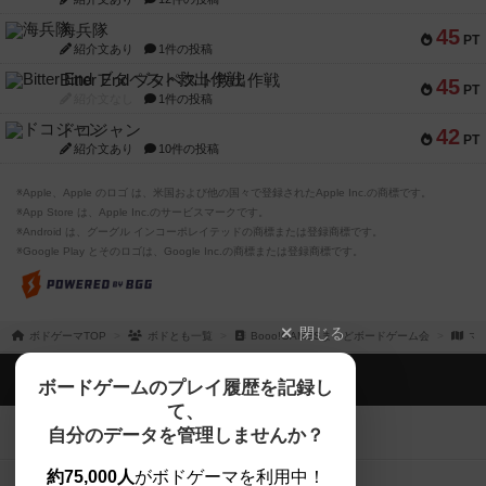
海兵隊
45
PT
紹介文あり
1件の投稿
Bitter End ブタペスト救出作戦
45
PT
紹介文なし
1件の投稿
ドコジャン
42
PT
紹介文あり
10件の投稿
※Apple、Apple のロゴ は、米国および他の国々で登録されたApple Inc.の商標です。
※App Store は、Apple Inc.のサービスマークです。
※Android は、グーグル インコーポレイテッドの商標または登録商標です。
※Google Play とそのロゴは、Google Inc.の商標または登録商標です。
閉じる
ボドゲーマTOP
ボドとも一覧
Booo!GAMESまつどボードゲーム会
マ
ボドゲーマTOP
ボードゲームのプレイ履歴を記録し
て、
ボードゲームを検索する
自分のデータを管理しませんか？
約75,000人
がボドゲーマを利用中！