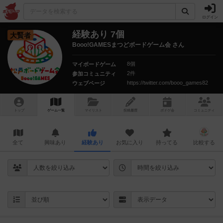
ログイン
経験あり 7個
大賢者
Booo!GAMESまつどボードゲーム会 さん
8個
マイボードゲーム
2件
参加コミュニティ
https://twitter.com/booo_games82
ウェブページ
トップ
ゲーム一覧
マイリスト
投稿履歴
ボ
ドゲ
会
コミュニティ
全て
興味あり
経験あり
お気に入り
持ってる
比較する