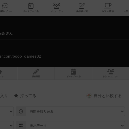
索
新着レビュー
ボードゲーム会
コミュニティ
掲示板一覧
ム会 さん
itter.com/booo_games82
スト
投稿履歴
ボ
ー
ドゲ
ーム
会
参加
コミュニティ
入り
持ってる
自分と
比較する