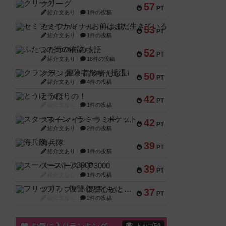
クリーグ
57
PT
紹介文あり
1件の投稿
セミファイナル ～お前はまだ生きている～
53
PT
紹介文あり
1件の投稿
ふたつの街の物語
52
PT
紹介文あり
18件の投稿
クランク! ：冒険者たち（拡張）
50
PT
紹介文あり
4件の投稿
とうほうの！
42
PT
紹介文なし
1件の投稿
スターマイン・ラミー ポケット
42
PT
紹介文あり
2件の投稿
海兵隊
39
PT
紹介文あり
1件の投稿
スーパーストア3000
39
PT
紹介文なし
1件の投稿
フリップ７：復讐心とともに
37
PT
紹介文なし
2件の投稿