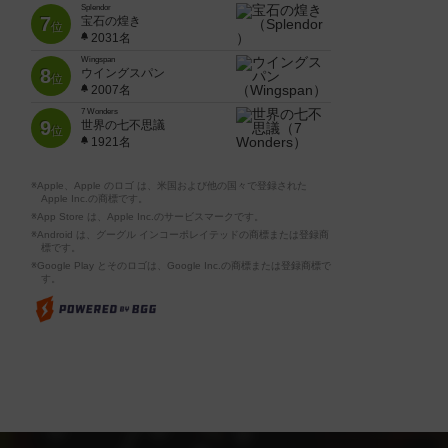
Splendor
7
宝石の煌き
位
2031名
Wingspan
8
ウイングスパン
位
2007名
7 Wonders
9
世界の七不思議
位
1921名
※Apple、Apple のロゴ は、米国および他の国々で登録された
Apple Inc.の商標です。
※App Store は、Apple Inc.のサービスマークです。
※Android は、グーグル インコーポレイテッドの商標または登録商
標です。
※Google Play とそのロゴは、Google Inc.の商標または登録商標で
す。