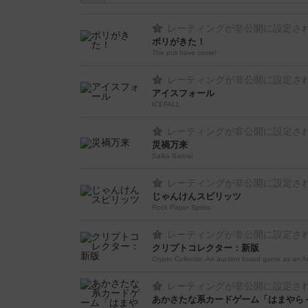
レーティングが非公開に設定さ
ポリがきた！
The poli have come!
レーティングが非公開に設定さ
アイスフォール
ICEFALL
レーティングが非公開に設定さ
災禍万来
Saika Banrai
レーティングが非公開に設定さ
じゃんけんスピリッツ
Rock Paper Spirits
レーティングが非公開に設定さ
クリプトコレクター：新版
Crypto Collector: An auction board game as an A
レーティングが非公開に設定さ
あかさたな系カードゲーム「はまやら