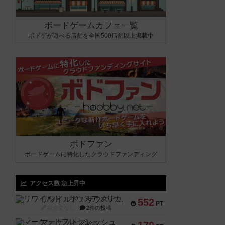
ボードゲームカフェ一覧
ボドゲが遊べる店舗を全国500店舗以上掲載中
ボドファン
ボードゲームに特化したクラウドファンディング
アクセス数 急上昇中
リワイルド：サウスアメリカ
552
PT
紹介文なし
2件の投稿
マーケットフレッシュ