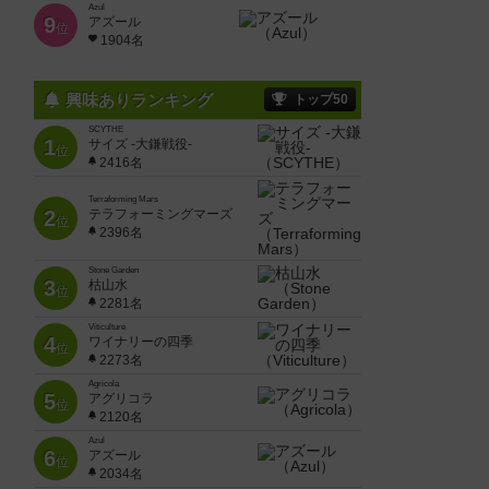
Azul
9
アズール
位
1904名
興味ありランキング
トップ50
SCYTHE
1
サイズ -大鎌戦役-
位
2416名
Terraforming Mars
2
テラフォーミングマーズ
位
2396名
Stone Garden
3
枯山水
位
2281名
Viticulture
4
ワイナリーの四季
位
2273名
Agricola
5
アグリコラ
位
2120名
Azul
6
アズール
位
2034名