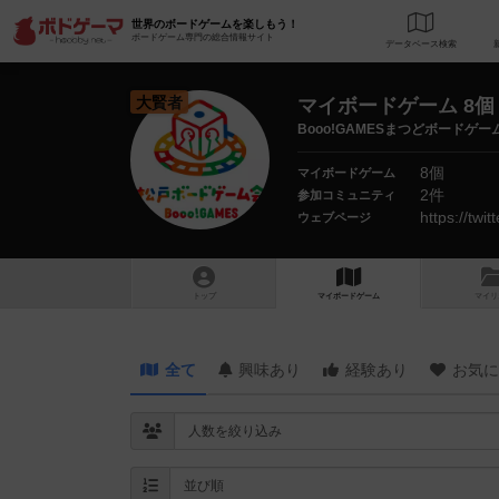
世界のボードゲームを楽しもう！
ボードゲーム専門の総合情報サイト
データベース
検
大賢者
マイボードゲーム 8個
Booo!GAMESまつどボードゲー
8個
マイボードゲーム
2件
参加コミュニティ
https://tw
ウェブページ
トップ
マイボードゲーム
マイリ
全て
興味あり
経験あり
お気に