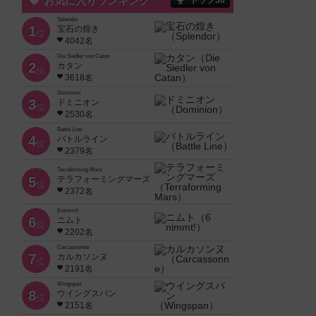
お気に入りランキング
トップ50
Splendor
1
宝石の煌き
位
4042名
Die Siedler von Catan
2
カタン
位
3618名
Dominion
3
ドミニオン
位
2530名
Battle Line
4
バトルライン
位
2379名
Terraforming Mars
5
テラフォーミングマーズ
位
2372名
6 nimmt!
6
ニムト
位
2202名
Carcassonne
7
カルカソンヌ
位
2191名
Wingspan
8
ウイングスパン
位
2151名