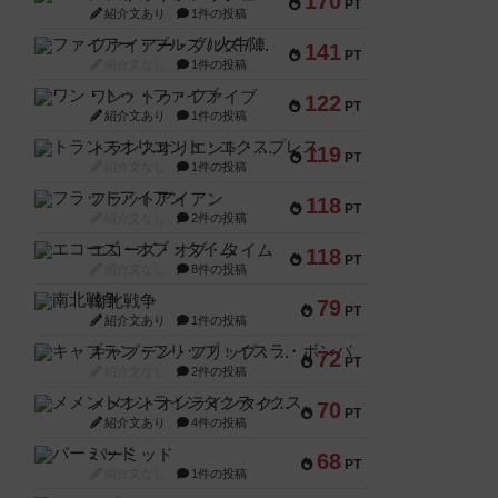
170
PT
紹介文あり
1件の投稿
ファイアー・ブルズ / 火牛陣
141
PT
紹介文なし
1件の投稿
ワン・トゥ・ファイブ
122
PT
紹介文あり
1件の投稿
トランスオリエント・エクスプレス
119
PT
紹介文なし
1件の投稿
フラットアイアン
118
PT
紹介文なし
2件の投稿
エコーズ・オブ・タイム
118
PT
紹介文なし
8件の投稿
南北戦争
79
PT
紹介文あり
1件の投稿
キャプテン・フリップ：イスラ・ボンバ
72
PT
紹介文なし
2件の投稿
メメントオンラインタクティクス
70
PT
紹介文あり
4件の投稿
パーミッド
68
PT
紹介文なし
1件の投稿