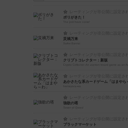
レーティングが非公開に設定さ
ポリがきた！
The poli have come!
レーティングが非公開に設定さ
災禍万来
Saika Banrai
レーティングが非公開に設定さ
クリプトコレクター：新版
Crypto Collector: An auction board game as an A
レーティングが非公開に設定さ
あかさたな系カードゲーム「はまやら
hamayara-wa
レーティングが非公開に設定さ
強欲の塔
Tower of Greed
レーティングが非公開に設定さ
ブラックマーケット