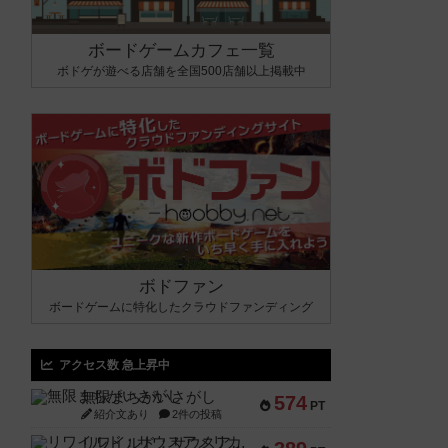
ボードゲームカフェ一覧
ボドゲが遊べる店舗を全国500店舗以上掲載中
ボドファン
ボードゲームに特化したクラウドファンディング
アクセス数 急上昇中
無限まちがいさがし
574
PT
紹介文あり
2件の投稿
リワイルド：サウスアメリカ