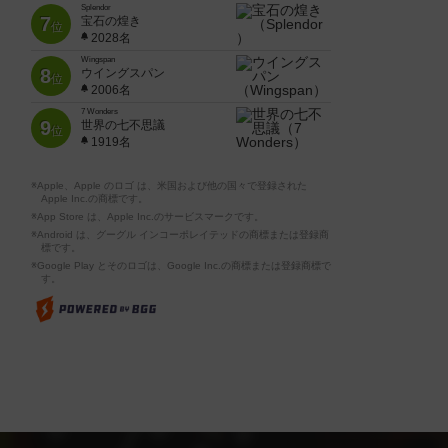
Splendor
7
宝石の煌き
位
2028名
Wingspan
8
ウイングスパン
位
2006名
7 Wonders
9
世界の七不思議
位
1919名
※Apple、Apple のロゴ は、米国および他の国々で登録された
Apple Inc.の商標です。
※App Store は、Apple Inc.のサービスマークです。
※Android は、グーグル インコーポレイテッドの商標または登録商
標です。
※Google Play とそのロゴは、Google Inc.の商標または登録商標で
す。