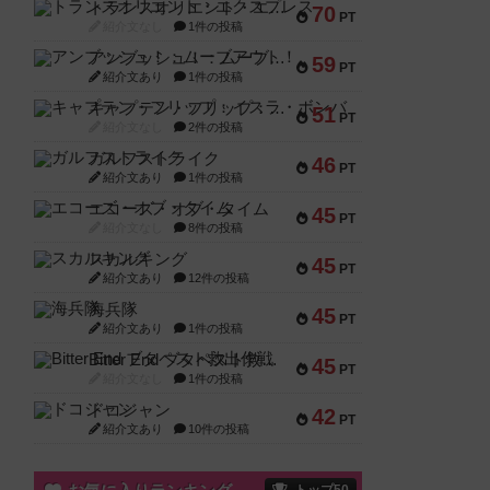
トランスオリエント・エクスプレス
70
PT
紹介文なし
1件の投稿
アンブッシュ！：ムーブアウト！
59
PT
紹介文あり
1件の投稿
キャプテン・フリップ：イスラ・ボンバ
51
PT
紹介文なし
2件の投稿
ガルフストライク
46
PT
紹介文あり
1件の投稿
エコーズ・オブ・タイム
45
PT
紹介文なし
8件の投稿
スカルキング
45
PT
紹介文あり
12件の投稿
海兵隊
45
PT
紹介文あり
1件の投稿
Bitter End ブタペスト救出作戦
45
PT
紹介文なし
1件の投稿
ドコジャン
42
PT
紹介文あり
10件の投稿