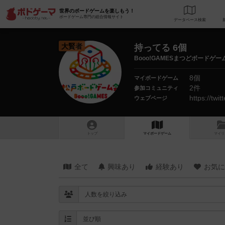
世界のボードゲームを楽しもう！
ボードゲーム専門の総合情報サイト
データベース
検
大賢者
持ってる 6個
Booo!GAMESまつどボードゲー
8個
マイボードゲーム
2件
参加コミュニティ
https://tw
ウェブページ
トップ
マイボードゲーム
マイリ
全て
興味あり
経験あり
お気に