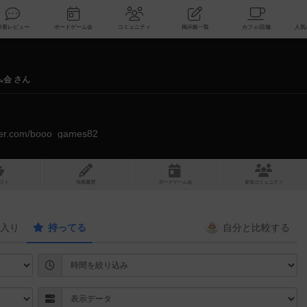
索
新着レビュー
ボードゲーム会
コミュニティ
掲示板一覧
ム会 さん
itter.com/booo_games82
スト
投稿履歴
ボ
ー
ドゲ
ーム
会
参加
コミュニティ
入り
持ってる
自分と
比較する