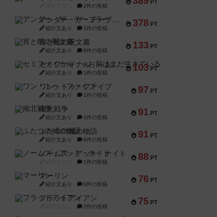
389
PT
紹介文なし
2件の投稿
アンダー・ザ・テーブラー
378
PT
紹介文あり
1件の投稿
宵と暁の呪文書
133
PT
紹介文あり
8件の投稿
セミファイナル ～お前はまだ生きている～
103
PT
紹介文あり
1件の投稿
ワン・トゥ・ファイブ
97
PT
紹介文あり
1件の投稿
南北戦争
91
PT
紹介文あり
1件の投稿
ふたつの城の物語
91
PT
紹介文あり
6件の投稿
ノームズ・アット・ナイト
88
PT
紹介文なし
1件の投稿
マーリン
76
PT
紹介文あり
6件の投稿
フラットアイアン
75
PT
紹介文なし
2件の投稿