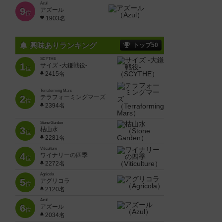
Azul
9
アズール
位
1903名
興味ありランキング
トップ50
SCYTHE
1
サイズ -大鎌戦役-
位
2415名
Terraforming Mars
2
テラフォーミングマーズ
位
2394名
Stone Garden
3
枯山水
位
2281名
Viticulture
4
ワイナリーの四季
位
2272名
Agricola
5
アグリコラ
位
2120名
Azul
6
アズール
位
2034名