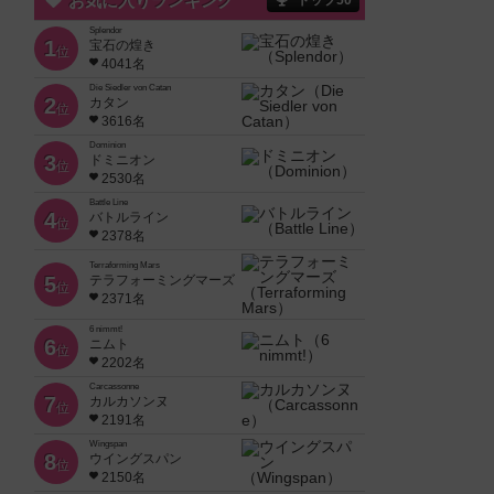
お気に入りランキング
トップ50
Splendor
1
宝石の煌き
位
4041名
Die Siedler von Catan
2
カタン
位
3616名
Dominion
3
ドミニオン
位
2530名
Battle Line
4
バトルライン
位
2378名
Terraforming Mars
5
テラフォーミングマーズ
位
2371名
6 nimmt!
6
ニムト
位
2202名
Carcassonne
7
カルカソンヌ
位
2191名
Wingspan
8
ウイングスパン
位
2150名