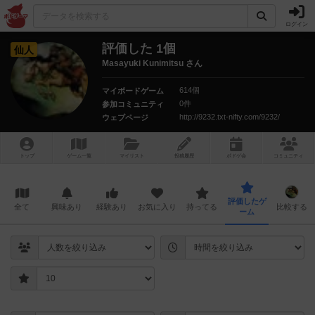
ログイン
評価した 1個
仙人
Masayuki Kunimitsu さん
614個
マイボードゲーム
0件
参加コミュニティ
http://9232.txt-nifty.com/9232/
ウェブページ
トップ
ゲーム一覧
マイリスト
投稿履歴
ボ
ドゲ
会
コミュニティ
評価したゲ
全て
興味あり
経験あり
お気に入り
持ってる
比較する
ーム