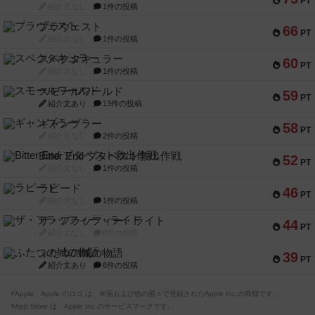
PT
紹介文なし
1件の投稿
ブラヴェスト
66
PT
紹介文なし
1件の投稿
スペクタキュラー
60
PT
紹介文なし
1件の投稿
スモールワールド
59
PT
紹介文あり
13件の投稿
ギャンブラー
58
PT
紹介文なし
2件の投稿
Bitter End ブタペスト救出作戦
52
PT
紹介文なし
1件の投稿
ラピード
46
PT
紹介文なし
1件の投稿
ザ・フラッフィー・ライト
44
PT
紹介文なし
0件の投稿
ふたつの城の物語
39
PT
紹介文あり
6件の投稿
※Apple、Apple のロゴ は、米国および他の国々で登録されたApple Inc.の商標です。
※App Store は、Apple Inc.のサービスマークです。