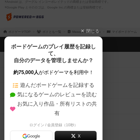
※Android は、グーグル インコーポレイテッドの商標または登録商標です。
※Google Play とそのロゴは、Google Inc.の商標または登録商標です。
閉じる
ボドゲーマTOP
ボドとも一覧
Masayuki Kunimitsu
マイボードゲーム
ボドゲーマTOP
ボードゲームのプレイ履歴を記録し
て、
ボードゲームを検索する
自分のデータを管理しませんか？
約75,000人
がボドゲーマを利用中！
ボードゲームの新着レビュー
遊んだボードゲームを記録する
ボードゲーム会情報
気になるゲームのレビューを読む
お気に入り作品・所有リストの共
メカニクス特集
有
掲示板・トピックス
ログイン / 会員登録（10秒）
Google
X
ボドとも・会員一覧