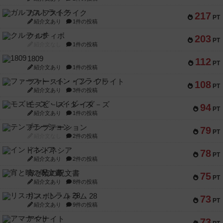
ガルフストライク
217
PT
紹介文あり
1件の投稿
クルティボ
203
PT
紹介文なし
1件の投稿
1809
112
PT
紹介文あり
1件の投稿
ファースト・イン・フライト
108
PT
紹介文あり
3件の投稿
モズビ－ズ・レイダ－ズ
94
PT
紹介文あり
1件の投稿
テンプテーション
79
PT
紹介文なし
2件の投稿
インドネシア
78
PT
紹介文あり
2件の投稿
宵と暁の呪文書
75
PT
紹介文あり
8件の投稿
リスボン・トラム 28
73
PT
紹介文あり
9件の投稿
アマナイト
73