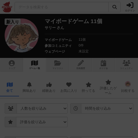
ログイン
マイボードゲーム 11個
新入り
サリー さん
11個
マイボードゲーム
0件
参加コミュニティ
未設定
ウェブページ
トップ
ゲーム一覧
マイリスト
投稿履歴
ボ
ドゲ
会
コミュニティ
評価したゲ
全て
興味あり
経験あり
お気に入り
持ってる
比較する
ーム