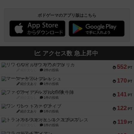
ボドゲーマのアプリ版はこちら
アクセス数 急上昇中
リワイルド：サウスアメリカ
552
PT
紹介文なし
2件の投稿
マーケットフレッシュ
170
PT
紹介文あり
1件の投稿
ファイアー・ブルズ / 火牛陣
141
PT
紹介文なし
1件の投稿
ワン・トゥ・ファイブ
122
PT
紹介文あり
1件の投稿
トランスオリエント・エクスプレス
119
PT
紹介文なし
1件の投稿
フラットアイアン