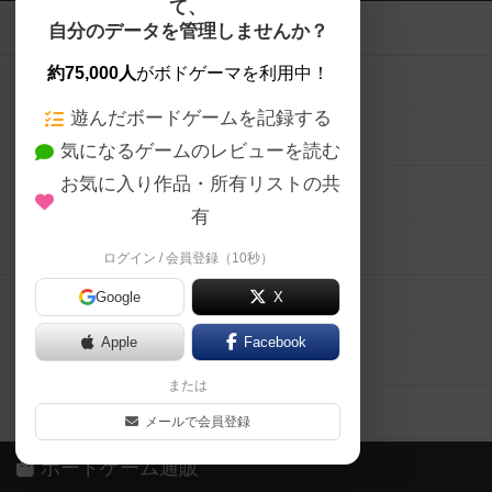
て、
ボードゲームを検索する
自分のデータを管理しませんか？
約75,000人
がボドゲーマを利用中！
ボードゲームの新着レビュー
遊んだボードゲームを記録する
ボードゲーム会情報
気になるゲームのレビューを読む
お気に入り作品・所有リストの共
メカニクス特集
有
掲示板・トピックス
ログイン / 会員登録（10秒）
Google
X
ボドとも・会員一覧
Apple
Facebook
ボードゲーム業界コラム
または
ボドゲーマご利用案内
メールで会員登録
ボードゲーム通販