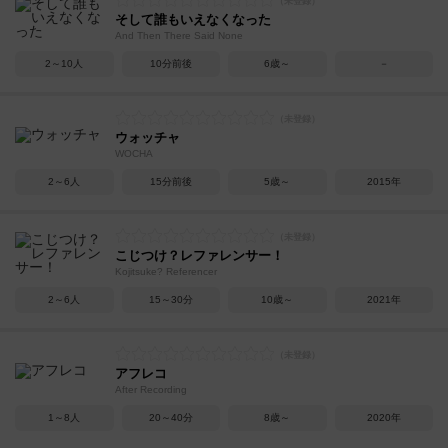
そして誰もいえなくなった
And Then There Said None
2～10人
10分前後
6歳～
－
ウォッチャ
WOCHA
2～6人
15分前後
5歳～
2015年
こじつけ？レファレンサー！
Kojitsuke? Referencer
2～6人
15～30分
10歳～
2021年
アフレコ
After Recording
1～8人
20～40分
8歳～
2020年