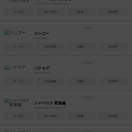
3 Turn dake Kimi ga suki
4～8人
10～60分
12歳～
2019年
スシゴー
Sushi Go!
2～5人
15分前後
8歳～
2013年
パクモグ
PAKUMOGU
3～7人
15分前後
5歳～
2020年
シャベロク 家族編
Shaberoku Kazokuhen
3～6人
45～90分
16歳～
2019年