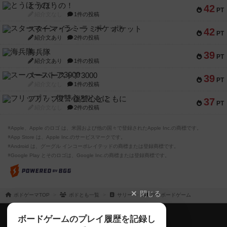
とうほうの！
42
PT
紹介文なし
1件の投稿
スターマイン・ラミー ポケット
42
PT
紹介文あり
2件の投稿
海兵隊
39
PT
紹介文あり
1件の投稿
スーパーストア3000
39
PT
紹介文なし
1件の投稿
フリップ７：復讐心とともに
37
PT
紹介文なし
2件の投稿
※Apple、Apple のロゴ は、米国および他の国々で登録されたApple Inc.の商標です。
※App Store は、Apple Inc.のサービスマークです。
※Android は、グーグル インコーポレイテッドの商標または登録商標です。
※Google Play とそのロゴは、Google Inc.の商標または登録商標です。
閉じる
ボドゲーマTOP
ボドとも一覧
サリー
マイボードゲーム
ボドゲーマTOP
ボードゲームのプレイ履歴を記録し