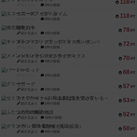
118
PT
紹介文なし
2件の投稿
エコーズ・オブ・タイム
118
PT
紹介文なし
8件の投稿
南北戦争
79
PT
紹介文あり
1件の投稿
キャプテン・フリップ：イスラ・ボンバ
72
PT
紹介文なし
2件の投稿
メメントオンラインタクティクス
70
PT
紹介文あり
4件の投稿
パーミッド
68
PT
紹介文なし
1件の投稿
クリーグ
57
PT
紹介文あり
1件の投稿
セミファイナル ～お前はまだ生きている～
53
PT
紹介文あり
1件の投稿
ふたつの街の物語
52
PT
紹介文あり
18件の投稿
クランク! ：冒険者たち（拡張）
50
PT
紹介文あり
4件の投稿