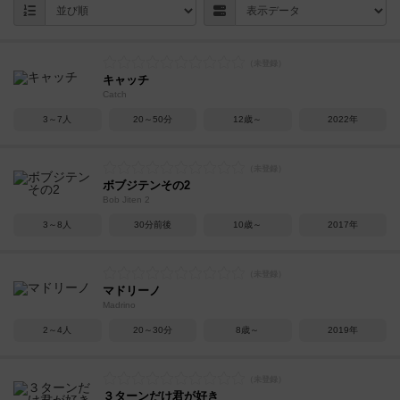
キャッチ
Catch
3～7人
20～50分
12歳～
2022年
ボブジテンその2
Bob Jiten 2
3～8人
30分前後
10歳～
2017年
マドリーノ
Madrino
2～4人
20～30分
8歳～
2019年
３ターンだけ君が好き