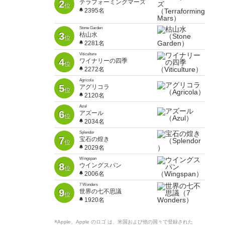
2
テラフォーミングマーズ
位
2395名
Stone Garden
3
枯山水
位
2281名
Viticulture
4
ワイナリーの四季
位
2272名
Agricola
5
アグリコラ
位
2120名
Azul
6
アズール
位
2034名
Splendor
7
宝石の煌き
位
2029名
Wingspan
8
ウイングスパン
位
2006名
7 Wonders
9
世界の七不思議
位
1920名
※Apple、Apple のロゴ は、米国および他の国々で登録された