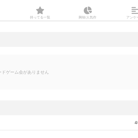
持ってる
一覧
興味/人気
作
アンケ
ードゲーム会がありません