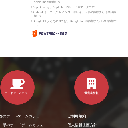
Apple Inc.の商標です。
※App Store は、Apple Inc.のサービスマークです。
※Android は、グーグル インコーポレイテッドの商標または登録商
標です。
※Google Play とそのロゴは、Google Inc.の商標または登録商標で
す。
ボードゲームカフェ
運営者情報
都のボードゲームカフェ
ご利用規約
川県のボードゲームカフェ
個人情報保護方針