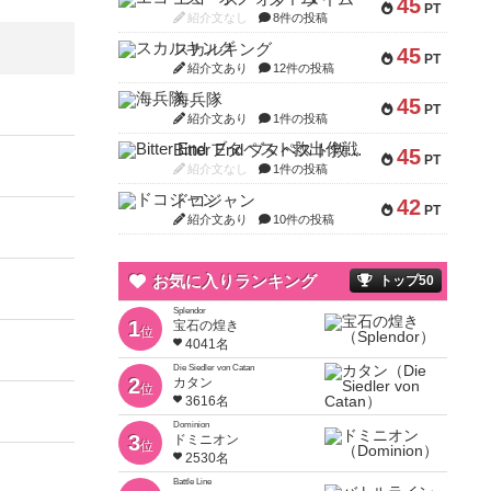
45
PT
紹介文なし
8件の投稿
スカルキング
45
PT
紹介文あり
12件の投稿
海兵隊
45
PT
紹介文あり
1件の投稿
Bitter End ブタペスト救出作戦
45
PT
紹介文なし
1件の投稿
ドコジャン
42
PT
紹介文あり
10件の投稿
お気に入りランキング
トップ50
Splendor
1
宝石の煌き
位
4041名
Die Siedler von Catan
2
カタン
位
3616名
Dominion
3
ドミニオン
位
2530名
Battle Line