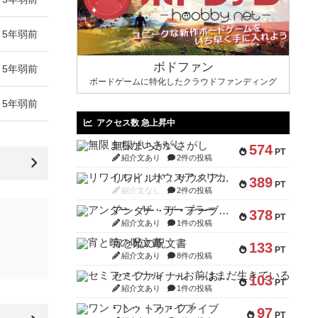
5年弱前
ボドファン
5年弱前
ボードゲームに特化したクラウドファンディング
5年弱前
アクセス数 急上昇中
無限まちがいさがし
574
PT
紹介文あり
2件の投稿
リワイルド：サウスアメリカ
389
PT
紹介文なし
2件の投稿
アンダー・ザ・テーブラー
378
PT
紹介文あり
1件の投稿
宵と暁の呪文書
133
PT
紹介文あり
8件の投稿
セミファイナル ～お前はまだ生きている～
103
PT
紹介文あり
1件の投稿
ワン・トゥ・ファイブ
97
PT