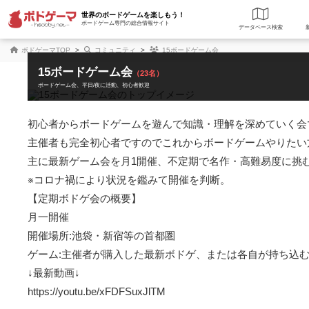
世界のボードゲームを楽しもう！
ボードゲーム専門の総合情報サイト
データベース
検
ボドゲーマTOP
コミュニティ
15ボードゲーム会
15ボードゲーム会
（23名）
ボードゲーム会
平日/夜に活動
初心者歓迎
初心者からボードゲームを遊んで知識・理解を深めていく会で
主催者も完全初心者ですのでこれからボードゲームやりたい
主に最新ゲーム会を月1開催、不定期で名作・高難易度に挑む
※コロナ禍により状況を鑑みて開催を判断。

【定期ボドゲ会の概要】

月一開催

開催場所:池袋・新宿等の首都圏

ゲーム:主催者が購入した最新ボドゲ、または各自が持ち込む
↓最新動画↓

https://youtu.be/xFDFSuxJlTM