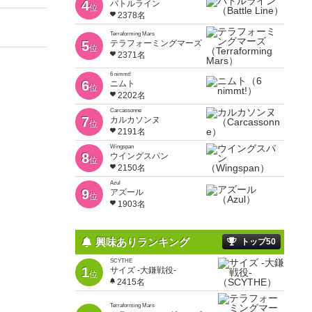
4
バトルライン
位
2378名
Terraforming Mars
5
テラフォーミングマーズ
位
2371名
6 nimmt!
6
ニムト
位
2202名
Carcassonne
7
カルカソンヌ
位
2191名
Wingspan
8
ウイングスパン
位
2150名
Azul
9
アズール
位
1903名
興味ありランキング
トップ50
SCYTHE
1
サイズ -大鎌戦役-
位
2415名
Terraforming Mars