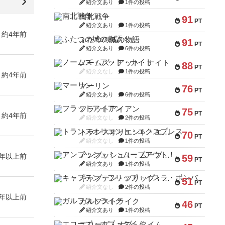
紹介文あり
1件の投稿
南北戦争
91
PT
紹介文あり
1件の投稿
約4年前
ふたつの城の物語
91
PT
紹介文あり
6件の投稿
ノームズ・アット・ナイト
88
PT
紹介文なし
1件の投稿
約4年前
マーリン
76
PT
紹介文あり
6件の投稿
フラットアイアン
75
PT
約4年前
紹介文なし
2件の投稿
トランスオリエント・エクスプレス
70
PT
紹介文なし
1件の投稿
アンブッシュ！：ムーブアウト！
4年以上前
59
PT
紹介文あり
1件の投稿
キャプテン・フリップ：イスラ・ボンバ
51
PT
紹介文なし
2件の投稿
4年以上前
ガルフストライク
46
PT
紹介文あり
1件の投稿
エコーズ・オブ・タイム