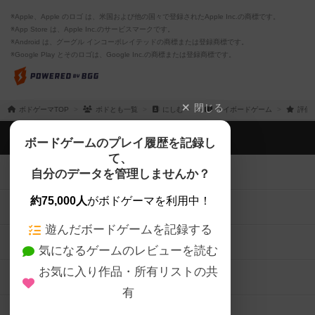
※Apple、Apple のロゴ は、米国および他の国々で登録されたApple Inc.の商標です。
※App Store は、Apple Inc.のサービスマークです。
※Android は、グーグル インコーポレイテッドの商標または登録商標です。
※Google Play とそのロゴは、Google Inc.の商標または登録商標です。
閉じる
ボドゲーマTOP
ボドとも一覧
にしむー
マイボードゲーム
評価
ボドゲーマTOP
ボードゲームのプレイ履歴を記録し
て、
ボードゲームを検索する
自分のデータを管理しませんか？
約75,000人
がボドゲーマを利用中！
ボードゲームの新着レビュー
遊んだボードゲームを記録する
ボードゲーム会情報
気になるゲームのレビューを読む
お気に入り作品・所有リストの共
メカニクス特集
有
掲示板・トピックス