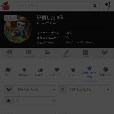
ログイン
評価した 0個
たまご
にしむー さん
415個
マイボードゲーム
0件
参加コミュニティ
https://x.com/Rnishimu_
ウェブページ
トップ
ゲーム一覧
マイリスト
投稿履歴
ボ
ドゲ
会
コミュニティ
評価したゲ
全て
興味あり
経験あり
お気に入り
持ってる
比較する
ーム