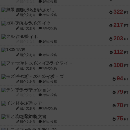
紹介文なし
1件の投稿
無限まちがいさがし
322
PT
紹介文あり
2件の投稿
ガルフストライク
217
PT
紹介文あり
1件の投稿
クルティボ
203
PT
紹介文なし
1件の投稿
1809
112
PT
紹介文あり
1件の投稿
ファースト・イン・フライト
108
PT
紹介文あり
3件の投稿
モズビ－ズ・レイダ－ズ
94
PT
紹介文あり
1件の投稿
テンプテーション
79
PT
紹介文なし
2件の投稿
インドネシア
78
PT
紹介文あり
2件の投稿
宵と暁の呪文書
75
PT
紹介文あり
8件の投稿