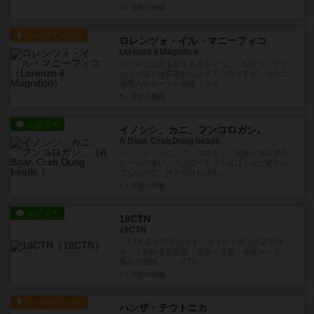
3ヶ月前
の投稿
ルール/インスト
ロレンツォ・イル・マニーフィコ
Lorenzo il Magnifico
ルールで注意を要する点を２つ。 以下で，アク
ション値とは基本的にはダイス目ですが，それに
使用人やカードの効果でダイ...
5ヶ月前
の投稿
レビュー
イノシシ、カニ、フンコロガシ。
A Boar, Crab,Dung beatle.
イノシシ、カニ、フンコロガシ 初版と第２版の
ルールの違い。コンポーネントはほとんど変わっ
てないので，片方だけお持ち...
6ヶ月前
の投稿
レビュー
18CTN
18CTN
CTN 島を開拓します。ダイスを振って資源産
出，７が出ると盗賊，交渉と交易，発展カード，
最長交易路。。。CTN ...
7ヶ月前
の投稿
ルール/インスト
ハンザ・テウトニカ