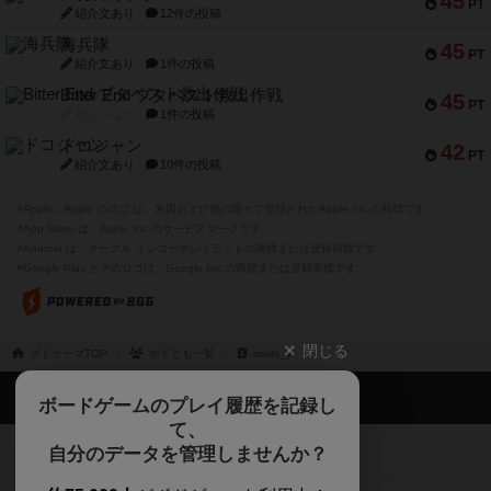
45
PT
紹介文あり
12件の投稿
海兵隊
45
PT
紹介文あり
1件の投稿
Bitter End ブタペスト救出作戦
45
PT
紹介文なし
1件の投稿
ドコジャン
42
PT
紹介文あり
10件の投稿
※Apple、Apple のロゴ は、米国および他の国々で登録されたApple Inc.の商標です。
※App Store は、Apple Inc.のサービスマークです。
※Android は、グーグル インコーポレイテッドの商標または登録商標です。
※Google Play とそのロゴは、Google Inc.の商標または登録商標です。
閉じる
ボドゲーマTOP
ボドとも一覧
malts_y
ボドゲーマTOP
ボードゲームのプレイ履歴を記録し
て、
ボードゲームを検索する
自分のデータを管理しませんか？