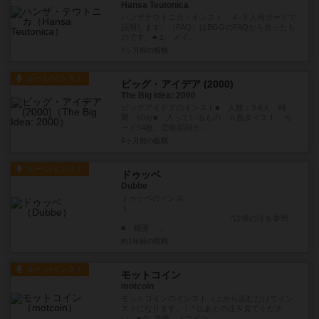
Hansa Teutonica
ハンザテウトニカ・インスト ４-５人用ボードで
説明します。（FAQ）はBGGのFAQから拾ったも
のです。■１ メイ...
7ヶ月前
の投稿
ルール/インスト
ビッグ・アイデア (2000)
The Big Idea: 2000
ビッグアイデアのインスト■ 人数：3-6人 時
間：60分■ 入っているもの ６面ダイス１ カ
ード54枚。②形容詞と...
9ヶ月前
の投稿
ルール/インスト
ドゥッベ
Dubbe
ドゥッベのインス
ト
*は後の注を参照
■ 概要 ...
約1年前
の投稿
ルール/インスト
モットコイン
motcoin
モットコインのインスト（上から読むだけでイン
ストになります。）* はあとの注を見てくださ
い。■０. 準備 ・コイン...