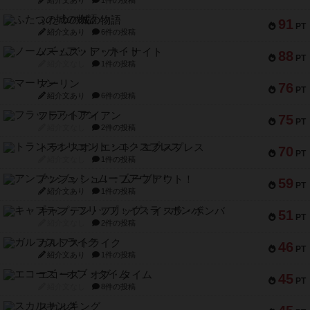
紹介文あり
1件の投稿
ふたつの城の物語
91
PT
紹介文あり
6件の投稿
ノームズ・アット・ナイト
88
PT
紹介文なし
1件の投稿
マーリン
76
PT
紹介文あり
6件の投稿
フラットアイアン
75
PT
紹介文なし
2件の投稿
トランスオリエント・エクスプレス
70
PT
紹介文なし
1件の投稿
アンブッシュ！：ムーブアウト！
59
PT
紹介文あり
1件の投稿
キャプテン・フリップ：イスラ・ボンバ
51
PT
紹介文なし
2件の投稿
ガルフストライク
46
PT
紹介文あり
1件の投稿
エコーズ・オブ・タイム
45
PT
紹介文なし
8件の投稿
スカルキング