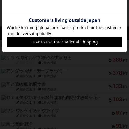
アクセス数 急上昇中
無限まちがいさがし
574
PT
紹介文あり
2件の投稿
リワイルド：サウスアメリカ
389
PT
紹介文なし
2件の投稿
アンダー・ザ・テーブラー
378
PT
紹介文あり
1件の投稿
宵と暁の呪文書
133
PT
紹介文あり
8件の投稿
セミファイナル ～お前はまだ生きている～
103
PT
紹介文あり
1件の投稿
ワン・トゥ・ファイブ
97
PT
紹介文あり
1件の投稿
南北戦争
91
PT