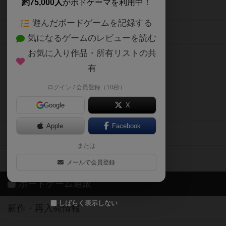
約75,000人
がボドゲーマを利用中！
ボードゲームの新着レビュー
遊んだボードゲームを記録する
ボードゲーム会情報
気になるゲームのレビューを読む
お気に入り作品・所有リストの共
メカニクス特集
有
掲示板・トピックス
ログイン / 会員登録（10秒）
Google
X
ボドとも・会員一覧
Apple
Facebook
ボードゲーム業界コラム
または
ボドゲーマご利用案内
メールで会員登録
ボードゲーム通販
しばらく表示しない
新作・再入荷情報