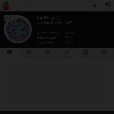
ログイン
malts_y
さん
たまご
2017年03月29日から利用中
1027個
マイボードゲーム
0件
参加コミュニティ
未設定
ウェブページ
トップ
ゲーム一覧
マイリスト
投稿履歴
ボ
ドゲ
会
コミュニティ
登録されていません