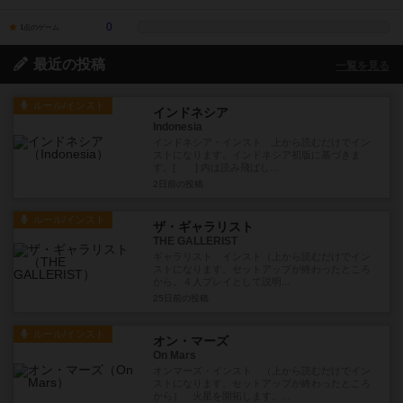
0
1点のゲーム
最近の投稿
一覧を見る
ルール/インスト
インドネシア
Indonesia
インドネシア・インスト 上から読むだけでイン
ストになります。インドネシア初版に基づきま
す。[ ] 内は読み飛ばし...
2日前
の投稿
ルール/インスト
ザ・ギャラリスト
THE GALLERIST
ギャラリスト インスト（上から読むだけでイン
ストになります。セットアップが終わったところ
から。４人プレイとして説明...
25日前
の投稿
ルール/インスト
オン・マーズ
On Mars
オンマーズ・インスト （上から読むだけでイン
ストになります。セットアップが終わったところ
から） 火星を開拓します。...