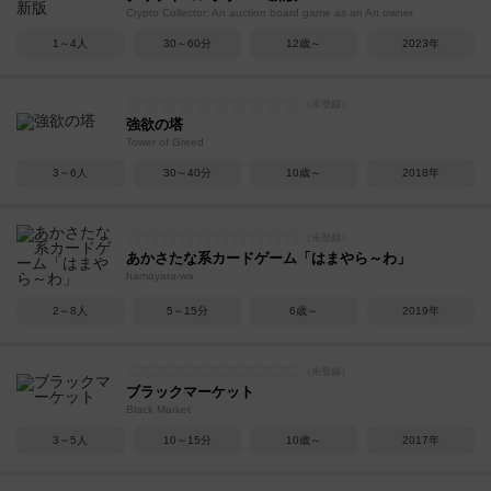
Crypto Collector: An auction board game as an Art owner
1～4人
30～60分
12歳～
2023年
強欲の塔
Tower of Greed
3～6人
30～40分
10歳～
2018年
あかさたな系カードゲーム「はまやら～わ」
hamayara-wa
2～8人
5～15分
6歳～
2019年
ブラックマーケット
Black Market
3～5人
10～15分
10歳～
2017年