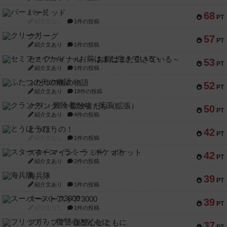
パーミッド
68
PT
紹介文なし
1件の投稿
クリーグ
57
PT
紹介文あり
1件の投稿
セミファイナル ～お前はまだ生きている～
53
PT
紹介文あり
1件の投稿
ふたつの街の物語
52
PT
紹介文あり
18件の投稿
クランク! ：冒険者たち（拡張）
50
PT
紹介文あり
4件の投稿
とうほうの！
42
PT
紹介文なし
1件の投稿
スターマイン・ラミー ポケット
42
PT
紹介文あり
2件の投稿
海兵隊
39
PT
紹介文あり
1件の投稿
スーパーストア3000
39
PT
紹介文なし
1件の投稿
フリップ７：復讐心とともに
37