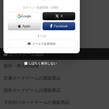
掲示板・トピックス
ログイン / 会員登録（10秒）
Google
X
ボドとも・会員一覧
Apple
Facebook
ボードゲーム業界コラム
または
ボドゲーマご利用案内
メールで会員登録
ボードゲーム通販
しばらく表示しない
新作・再入荷情報
定番ボードゲームの通販商品
国産ボードゲームの通販商品
子供向けボードゲームの通販商品