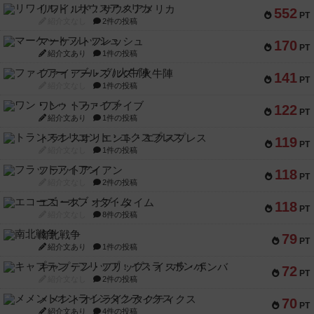
リワイルド：サウスアメリカ
552
PT
紹介文なし
2件の投稿
マーケットフレッシュ
170
PT
紹介文あり
1件の投稿
ファイアー・ブルズ / 火牛陣
141
PT
紹介文なし
1件の投稿
ワン・トゥ・ファイブ
122
PT
紹介文あり
1件の投稿
トランスオリエント・エクスプレス
119
PT
紹介文なし
1件の投稿
フラットアイアン
118
PT
紹介文なし
2件の投稿
エコーズ・オブ・タイム
118
PT
紹介文なし
8件の投稿
南北戦争
79
PT
紹介文あり
1件の投稿
キャプテン・フリップ：イスラ・ボンバ
72
PT
紹介文なし
2件の投稿
メメントオンラインタクティクス
70
PT
紹介文あり
4件の投稿