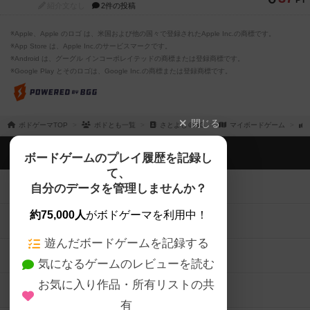
PT
紹介文なし
2件の投稿
※Apple、Apple のロゴ は、米国および他の国々で登録されたApple Inc.の商標です。
※App Store は、Apple Inc.のサービスマークです。
※Android は、グーグル インコーポレイテッドの商標または登録商標です。
※Google Play とそのロゴは、Google Inc.の商標または登録商標です。
閉じる
ボドゲーマTOP
ボドとも一覧
さとよし＠BG
マイボードゲーム
ボドゲーマTOP
ボードゲームのプレイ履歴を記録し
て、
ボードゲームを検索する
自分のデータを管理しませんか？
約75,000人
がボドゲーマを利用中！
ボードゲームの新着レビュー
遊んだボードゲームを記録する
ボードゲーム会情報
気になるゲームのレビューを読む
お気に入り作品・所有リストの共
メカニクス特集
有