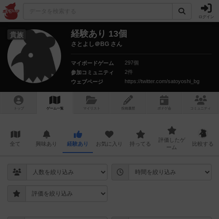
ログイン
経験あり 13個
貴族
さとよし＠BG さん
297個
マイボードゲーム
2件
参加コミュニティ
https://twitter.com/satoyoshi_bg
ウェブページ
トップ
ゲーム一覧
マイリスト
投稿履歴
ボ
ドゲ
会
コミュニティ
評価したゲ
全て
興味あり
経験あり
お気に入り
持ってる
比較する
ーム