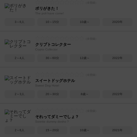
ポリがきた！
The poli have come!
3～6人
10～15分
10歳～
2020年
クリプトコレクター
Crypto Collector
2～4人
30～60分
12歳～
2022年
スイートドッグホテル
Sweet Dog Hotel
2～3人
20～30分
8歳～
2022年
それってダミーでしょ？
Sorette dummy desho？
2～6人
15～20分
10歳～
2021年