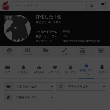
ログイン
評価した 1個
貴族
さとよし＠BG さん
297個
マイボードゲーム
2件
参加コミュニティ
https://twitter.com/satoyoshi_bg
ウェブページ
トップ
ゲーム一覧
マイリスト
投稿履歴
ボ
ドゲ
会
コミュニティ
評価したゲ
全て
興味あり
経験あり
お気に入り
持ってる
比較する
ーム