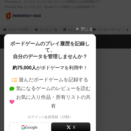
※Android は、グーグル インコーポレイテッドの商標または登録商標です。
※Google Play とそのロゴは、Google Inc.の商標または登録商標です。
閉じる
ボドゲーマTOP
ボドとも一覧
さとよし＠BG
マイボードゲーム
ボドゲーマTOP
ボードゲームのプレイ履歴を記録し
て、
ボードゲームを検索する
自分のデータを管理しませんか？
約75,000人
がボドゲーマを利用中！
ボードゲームの新着レビュー
遊んだボードゲームを記録する
ボードゲーム会情報
気になるゲームのレビューを読む
お気に入り作品・所有リストの共
メカニクス特集
有
掲示板・トピックス
ログイン / 会員登録（10秒）
Google
X
ボドとも・会員一覧