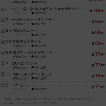
PT
紹介文あり
4件の投稿
ジャンヌ・ダルク-オルレアン ドロー＆ライト
118
PT
紹介文なし
5件の投稿
ファースト・イン・フライト
94
PT
紹介文あり
3件の投稿
ダイススローン
88
PT
紹介文なし
1件の投稿
ガルフストライク
80
PT
紹介文あり
1件の投稿
モズビ－ズ・レイダ－ズ
79
PT
紹介文あり
1件の投稿
リー対グラント
77
PT
紹介文あり
1件の投稿
ブレーキング・アウェイ
75
PT
紹介文あり
4件の投稿
ザ・フラッド
71
PT
紹介文なし
1件の投稿
※Apple、Apple のロゴ は、米国および他の国々で登録されたApple Inc.の商標です。
※App Store は、Apple Inc.のサービスマークです。