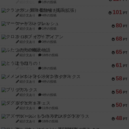
紹介文なし
1件の投稿
クランク! ：冒険者たち（拡張）
101
PT
紹介文あり
4件の投稿
マーケットフレッシュ
80
PT
紹介文あり
1件の投稿
クロス・オブ・アイアン
68
PT
紹介文あり
3件の投稿
ふたつの街の物語
65
PT
紹介文あり
18件の投稿
とうほうの！
61
PT
紹介文なし
1件の投稿
メメントオンラインタクティクス
58
PT
紹介文あり
4件の投稿
ブリックス
56
PT
紹介文あり
4件の投稿
ダグエイトチェス
50
PT
紹介文あり
11件の投稿
アズール：シントラのステンドグラス
48
PT
紹介文あり
18件の投稿