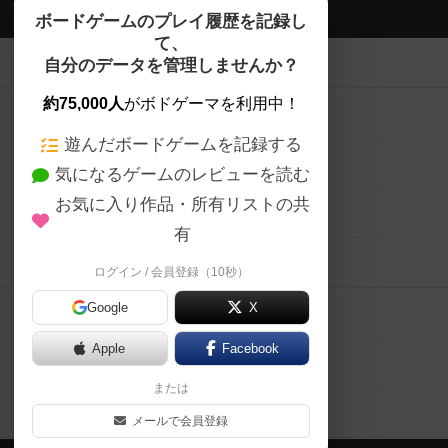
ボドゲーマTOP
ボードゲームのプレイ履歴を記録し
て、
ボードゲームを検索する
自分のデータを管理しませんか？
約75,000人
がボドゲーマを利用中！
ボードゲームの新着レビュー
遊んだボードゲームを記録する
ボードゲーム会情報
気になるゲームのレビューを読む
お気に入り作品・所有リストの共
メカニクス特集
有
掲示板・トピックス
ログイン / 会員登録（10秒）
Google
X
ボドとも・会員一覧
Apple
Facebook
ボードゲーム業界コラム
または
ボドゲーマご利用案内
メールで会員登録