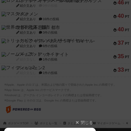
ロシアン・キャンペーン：第5版デラックス
46
PT
紹介文あり
0件の投稿
マスクメン
40
PT
紹介文あり
16件の投稿
世界の七不思議：都市
40
PT
紹介文あり
3件の投稿
トリックギア - ペルソナ5 ザ・ロイヤル-
37
PT
紹介文あり
6件の投稿
ノームズ・アット・ナイト
35
PT
紹介文なし
1件の投稿
フィッシェン2
33
PT
紹介文なし
1件の投稿
※Apple、Apple のロゴ は、米国および他の国々で登録されたApple Inc.の商標です。
※App Store は、Apple Inc.のサービスマークです。
※Android は、グーグル インコーポレイテッドの商標または登録商標です。
※Google Play とそのロゴは、Google Inc.の商標または登録商標です。
閉じる
ボドゲーマTOP
ボドとも一覧
さとよし＠BG
マイボードゲーム