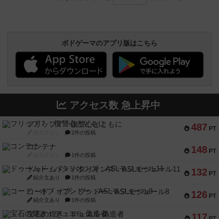
ボドゲーマのアプリ版はこちら
アクセス数 急上昇中
フリップ７：復讐心とともに
487
PT
紹介文なし
2件の投稿
コンテナ
148
PT
紹介文なし
1件の投稿
ドゥームド・バタリオンズ：ASLモジュール11
132
PT
紹介文あり
1件の投稿
コード・オブ・ブシドー：ASLモジュール8
126
PT
紹介文あり
1件の投稿
宝石の煌き：デュエル 偽造者
117
PT