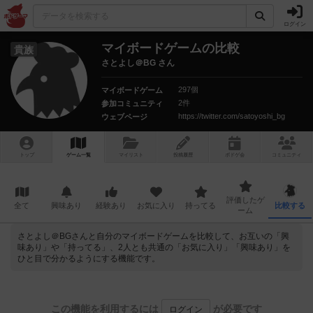
ログイン
マイボードゲームの比較
貴族
さとよし＠BG さん
297個
マイボードゲーム
2件
参加コミュニティ
https://twitter.com/satoyoshi_bg
ウェブページ
トップ
ゲーム一覧
マイリスト
投稿履歴
ボ
ドゲ
会
コミュニティ
評価したゲ
全て
興味あり
経験あり
お気に入り
持ってる
比較する
ーム
さとよし＠BGさんと自分のマイボードゲームを比較して、お互いの「興
味あり」や「持ってる」、2人とも共通の「お気に入り」「興味あり」を
ひと目で分かるようにする機能です。
この機能を利用するには
が必要です
ログイン