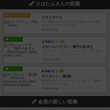
りばたんさんの投稿
ルール/インスト
スカイチーム
２人用協力ゲームだが、以下の簡単なルール変更
でソロプレイをすることが可...
約2年前
の投稿
レビュー
画像付き
充実
グルームヘイヴン：獅子のあぎと
「グルームヘイブン：ジョーズ・オブ・ザ・ライ
オン」は、「グルームヘイヴ...
4年以上前
の投稿
レビュー
画像付き
充実
ディセント：第2版
2012年に出たボードゲーム（第２版）で、悪役の
オーバーロード１人と、...
5年弱前
の投稿
会員の新しい投稿