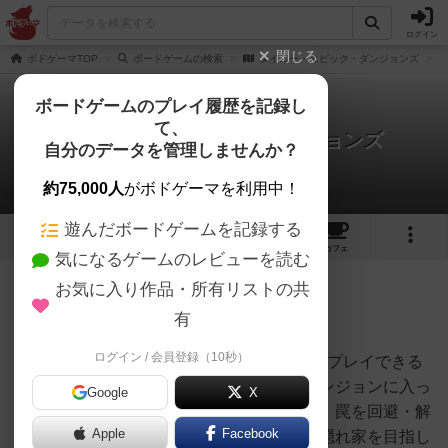
ログイン
閉じる
ボドゲーマTOP
ボードゲームの検索
タイニー・エピック・ダンジョンズ
ボードゲームのプレイ履歴を記録し
て、
タイニー・エピック・ダンジョンズ
自分のデータを管理しませんか？
りばたんさんのレビュー
約75,000人
がボドゲーマを利用中！
遊んだボードゲームを記録する
3
1
3
トップ
画像
動画
レビュー
カフェ
気になるゲームのレビューを読む
お気に入り作品・所有リストの共
477名
3名
0
4年以上前
有
ログイン / 会員登録（10秒）
「Tiny Epic Dungeon」は１人から４人までプレイできる
ダンジョン探索ゲームです。ヒーローはダンジョンに入っ
Google
X
て部屋を探索し、アイテムや呪文を見付け、罠を回避・解
Apple
Facebook
除し、ゴブリンやミニオンと戦い、ボスの隠れ家を目指し