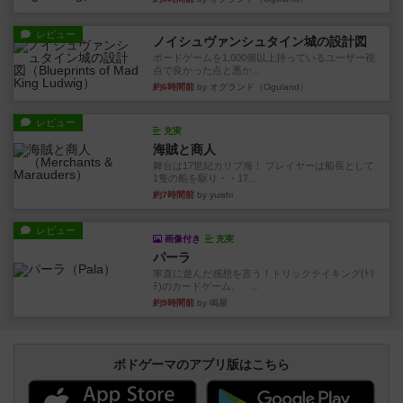
レビュー
ノイシュヴァンシュタイン城の設計図
ボードゲームを1,000個以上持っているユーザー視
点で良かった点と悪か...
約6時間前
by オグランド（Oguland）
レビュー
充実
海賊と商人
舞台は17世紀カリブ海！ プレイヤーは船長として
1隻の船を駆り・・17...
約7時間前
by yuishi
レビュー
画像付き
充実
パーラ
率直に遊んだ感想を言う！トリックテイキング(ﾄﾘ
ﾃ)のカードゲーム。 ...
約9時間前
by 鳴屋
ボドゲーマのアプリ版はこちら