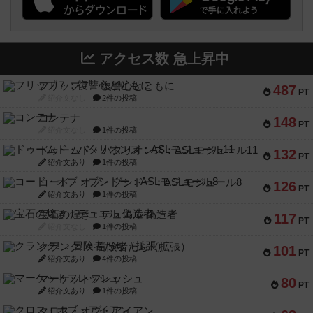
アクセス数 急上昇中
フリップ７：復讐心とともに
487
PT
紹介文なし
2件の投稿
コンテナ
148
PT
紹介文なし
1件の投稿
ドゥームド・バタリオンズ：ASLモジュール11
132
PT
紹介文あり
1件の投稿
コード・オブ・ブシドー：ASLモジュール8
126
PT
紹介文あり
1件の投稿
宝石の煌き：デュエル 偽造者
117
PT
紹介文なし
1件の投稿
クランク! ：冒険者たち（拡張）
101
PT
紹介文あり
4件の投稿
マーケットフレッシュ
80
PT
紹介文あり
1件の投稿
クロス・オブ・アイアン