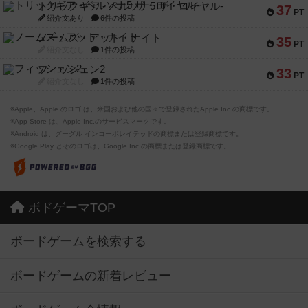
トリックギア - ペルソナ5 ザ・ロイヤル-
37
PT
紹介文あり
6件の投稿
ノームズ・アット・ナイト
35
PT
紹介文なし
1件の投稿
フィッシェン2
33
PT
紹介文なし
1件の投稿
※Apple、Apple のロゴ は、米国および他の国々で登録されたApple Inc.の商標です。
※App Store は、Apple Inc.のサービスマークです。
※Android は、グーグル インコーポレイテッドの商標または登録商標です。
※Google Play とそのロゴは、Google Inc.の商標または登録商標です。
ボドゲーマTOP
ボードゲームを検索する
ボードゲームの新着レビュー