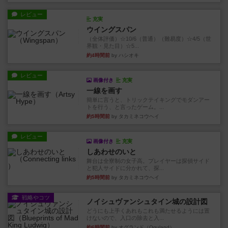
レビュー
充実
ウイングスパン
（全体評価）☆10/6（普通）（難易度）☆4/5（世
界観・見た目）☆5...
約4時間前
by ハシオキ
レビュー
画像付き
充実
一線を画す
簡単に言うと、トリックテイキングでモダンアー
トを行う、と言ったゲーム。...
約5時間前
by タカミネコウヘイ
レビュー
画像付き
充実
しあわせのいと
舞台は全寮制の女子高。プレイヤーは探偵サイド
と犯人サイドに分かれて、探...
約5時間前
by タカミネコウヘイ
戦略やコツ
ノイシュヴァンシュタイン城の設計図
どうにも上手くあれもこれも満たせるようには置
けないので、入口の除去と入...
約6時間前
by オグランド（Oguland）