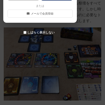
ます。隠れ家を見付けたらボスを守っている祭壇をすべて
または
除去して、ボスを倒せばヒーローが勝利します。しかし時
メールで会員登録
間は有限です。暗闇のダンジョンを探索するのに必要なト
ーチが途中で燃え尽きると、ヒーローは敗北します。
しばらく表示しない