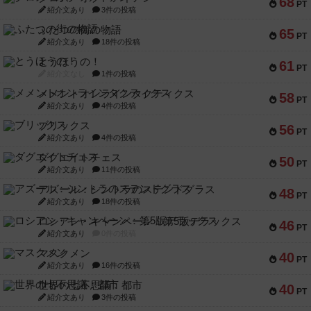
68
PT
紹介文あり
3件の投稿
ふたつの街の物語
65
PT
紹介文あり
18件の投稿
とうほうの！
61
PT
紹介文なし
1件の投稿
メメントオンラインタクティクス
58
PT
紹介文あり
4件の投稿
ブリックス
56
PT
紹介文あり
4件の投稿
ダグエイトチェス
50
PT
紹介文あり
11件の投稿
アズール：シントラのステンドグラス
48
PT
紹介文あり
18件の投稿
ロシアン・キャンペーン：第5版デラックス
46
PT
紹介文あり
0件の投稿
マスクメン
40
PT
紹介文あり
16件の投稿
世界の七不思議：都市
40
PT
紹介文あり
3件の投稿