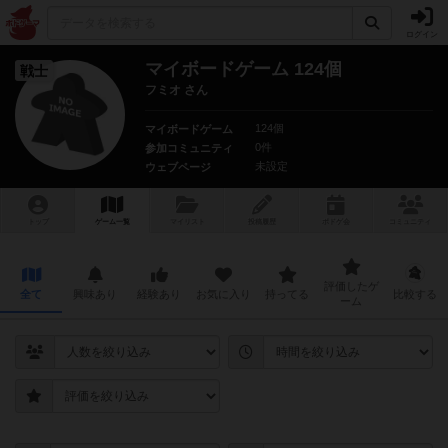
ログイン
マイボードゲーム 124個
戦士
フミオ さん
124個
マイボードゲーム
0件
参加コミュニティ
未設定
ウェブページ
トップ
ゲーム一覧
マイリスト
投稿履歴
ボ
ドゲ
会
コミュニティ
評価したゲ
全て
興味あり
経験あり
お気に入り
持ってる
比較する
ーム