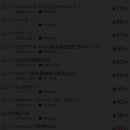
メメントオンラインタクティクス
70
PT
紹介文あり
4件の投稿
パーミッド
68
PT
紹介文なし
1件の投稿
クリーグ
57
PT
紹介文あり
1件の投稿
セミファイナル ～お前はまだ生きている～
53
PT
紹介文あり
1件の投稿
ふたつの街の物語
52
PT
紹介文あり
18件の投稿
クランク! ：冒険者たち（拡張）
50
PT
紹介文あり
4件の投稿
とうほうの！
42
PT
紹介文なし
1件の投稿
スターマイン・ラミー ポケット
42
PT
紹介文あり
2件の投稿
海兵隊
39
PT
紹介文あり
1件の投稿
スーパーストア3000
39
PT