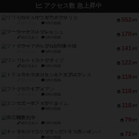
アクセス数 急上昇中
リワイルド：サウスアメリカ
552
PT
紹介文なし
2件の投稿
マーケットフレッシュ
170
PT
紹介文あり
1件の投稿
ファイアー・ブルズ / 火牛陣
141
PT
紹介文なし
1件の投稿
ワン・トゥ・ファイブ
122
PT
紹介文あり
1件の投稿
トランスオリエント・エクスプレス
119
PT
紹介文なし
1件の投稿
フラットアイアン
118
PT
紹介文なし
2件の投稿
エコーズ・オブ・タイム
118
PT
紹介文なし
8件の投稿
南北戦争
79
PT
紹介文あり
1件の投稿
キャプテン・フリップ：イスラ・ボンバ
72
PT
紹介文なし
2件の投稿