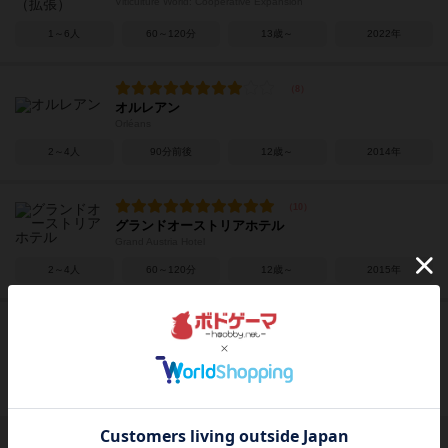
Viticulture World: Cooperative Expansion
1～6人
60～120分
13歳～
2022年
オルレアン
Orléans
2～4人
90分前後
12歳～
2014年
グランドオーストリアホテル
Grand Austria Hotel
2～4人
60～120分
12歳～
2015年
フレイムクラフト
Flamecraft
1～5人
60分前後
14歳～
2022年