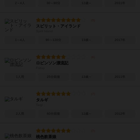
2～4人
30～90分
12歳～
2011年
スピリット・アイランド
Spirit Island
1～4人
90～120分
13歳～
2017年
ロビンソン漂流記
Friday
1人用
25分前後
13歳～
2011年
タルギ
Targi
2人用
60分前後
12歳～
2012年
桃色飲茶娘