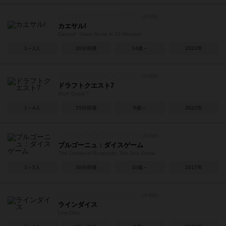
カエサル!
Caesar!: Seize Rome in 20 Minutes!
1～2人
20分前後
14歳～
2022年
ドラフトクエスト7
Draft Quest 7
1～4人
15分前後
6歳～
2022年
ブルゴーニュ：ダイスゲーム
The Castles of Burgundy: The Dice Game
1～5人
30分前後
10歳～
2017年
ラインダイス
Line Dice