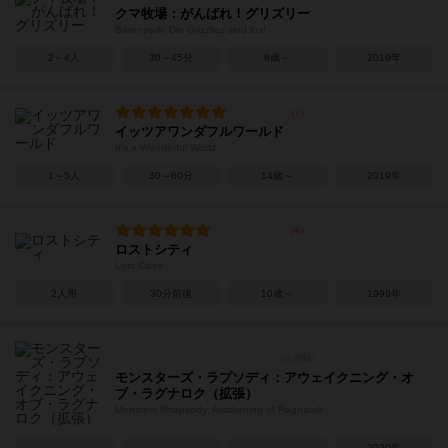
クマ牧場：がんばれ！グリズリー
Bärenpark: Die Grizzlies sind los!
2～4人
30～45分
8歳～
2019年
イッツアワンダフルワールド
It's a Wonderful World
1～5人
30～60分
14歳～
2019年
ロストシティ
Lost Cities
2人用
30分前後
10歳～
1999年
モンスターズ・ラプソディ：アウェイクニング・オ
ブ・ラグナロク（拡張）
Monsters Rhapsody: Awakening of Ragnarok
－
－
－
2020年