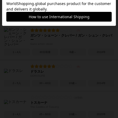
ワーリング・ウィッチクラフト
Whirling Witchcraft
2～5人
15～30分
14歳～
2021年
ガンツ・シェーン・クレバー / ガン・シュン・クレバ
ー
Ganz schön clever
1～4人
30分前後
8歳～
2018年
ドラスレ
DORASURE
2～5人
30～40分
10歳～
2014年
トスカーナ
The Castles of Tuscany
2～4人
45～60分
10歳～
2020年