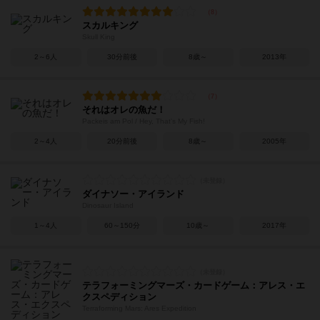
スカルキング
Skull King
2～6人
30分前後
8歳～
2013年
それはオレの魚だ！
Packeis am Pol / Hey, That's My Fish!
2～4人
20分前後
8歳～
2005年
ダイナソー・アイランド
Dinosaur Island
1～4人
60～150分
10歳～
2017年
テラフォーミングマーズ・カードゲーム：アレス・エ
クスペディション
Terraforming Mars: Ares Expedition