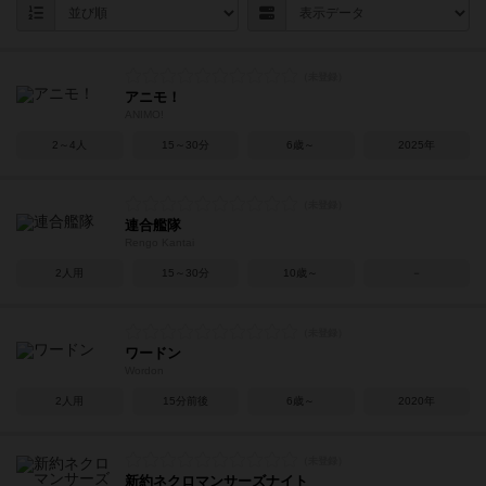
アニモ！
ANIMO!
2～4人
15～30分
6歳～
2025年
連合艦隊
Rengo Kantai
2人用
15～30分
10歳～
－
ワードン
Wordon
2人用
15分前後
6歳～
2020年
新約ネクロマンサーズナイト