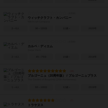
ウィッチクラフト・カンパニー
Witchcraft Company
2～6人
30～120分
12歳～
2020年
カルペ・ディエム
Carpe Diem
2～4人
45～75分
10歳～
2018年
ブルゴーニュ（20周年版） / ブルゴーニュプラス
The Castles of Burgundy (20th Anniversary)
1～4人
60～100分
12歳～
2019年
トラヤヌス