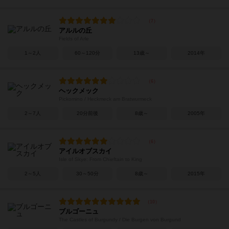
アルルの丘
Fields of Arle
1～2人
60～120分
13歳～
2014年
ヘックメック
Pickomino / Heckmeck am Bratwurmeck
2～7人
20分前後
8歳～
2005年
アイルオブスカイ
Isle of Skye: From Chieftain to King
2～5人
30～50分
8歳～
2015年
ブルゴーニュ
The Castles of Burgundy / Die Burgen von Burgund