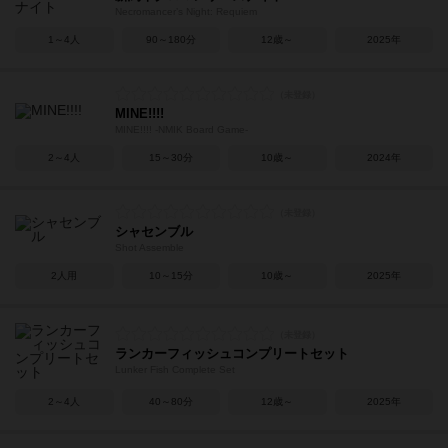
Necromancer’s Night: Requiem
1～4人
90～180分
12歳～
2025年
MINE!!!!
MINE!!!! -NMIK Board Game-
2～4人
15～30分
10歳～
2024年
シャセンブル
Shot Assemble
2人用
10～15分
10歳～
2025年
ランカーフィッシュコンプリートセット
Lunker Fish Complete Set
2～4人
40～80分
12歳～
2025年