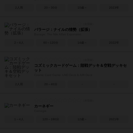
2人用
20～30分
10歳～
2023年
バラージ：ナイルの情勢（拡張）
Barrage: The Nile Affair Expansion
2～4人
60～120分
14歳～
2022年
コズミックカードゲーム：陸戦デッキ＆空戦デッキセ
ット
Cosmic Card Game: LND Deck & AIR Deck
2人用
20～40分
－
－
カーネギー
Carnegie
1～4人
120～180分
12歳～
2021年