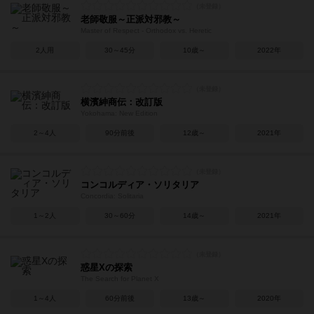
老師敬服～正派対邪教～
Master of Respect - Orthodox vs. Heretic
2人用
30～45分
10歳～
2022年
横濱紳商伝：改訂版
Yokohama: New Edition
2～4人
90分前後
12歳～
2021年
コンコルディア・ソリタリア
Concordia: Solitaria
1～2人
30～60分
14歳～
2021年
惑星Xの探索
The Search for Planet X
1～4人
60分前後
13歳～
2020年