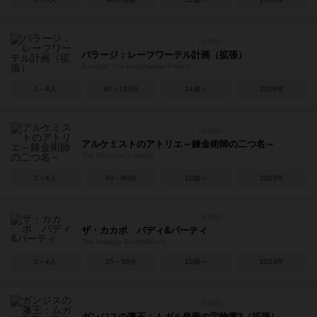
バラージ：レーフワーテル計画（拡張）
Barrage: The Leeghwater Project
1～4人
60～120分
14歳～
2019年
アルケミストのアトリエ～錬金術師の二つ名～
The Alchemist's Atelier
2～4人
60～90分
10歳～
2023年
ザ・カカポ バディ&パーティ
The Kakapo Buddy&Party
2～4人
15～30分
10歳～
2023年
ガンジスの藩王：ムガル皇帝の宝物庫2（拡張）