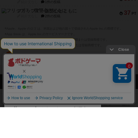
紹介文なし
1件の投稿
フリップ７：復讐心とともに
37
PT
紹介文なし
2件の投稿
※Apple、Apple のロゴ は、米国および他の国々で登録されたApple Inc.の商標です。
※App Store は、Apple Inc.のサービスマークです。
※Android は、グーグル インコーポレイテッドの商標または登録商標です。
※Google Play とそのロゴは、Google Inc.の商標または登録商標です。
閉じる
ボドゲーマTOP
ボドとも一覧
フミオ
マイボードゲーム
ボドゲーマTOP
ボードゲームのプレイ履歴を記録し
て、
ボードゲームを検索する
自分のデータを管理しませんか？
約75,000人
がボドゲーマを利用中！
ボードゲームの新着レビュー
遊んだボードゲームを記録する
ボードゲーム会情報
気になるゲームのレビューを読む