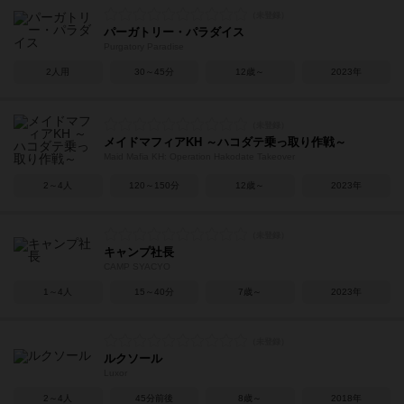
パーガトリー・パラダイス
Purgatory Paradise
2人用
30～45分
12歳～
2023年
メイドマフィアKH ～ハコダテ乗っ取り作戦～
Maid Mafia KH: Operation Hakodate Takeover
2～4人
120～150分
12歳～
2023年
キャンプ社長
CAMP SYACYO
1～4人
15～40分
7歳～
2023年
ルクソール
Luxor
2～4人
45分前後
8歳～
2018年