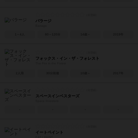
バラージ
Barrage
1～4人
60～120分
14歳～
2019年
フォックス・イン・ザ・フォレスト
The Fox in the Forest
2人用
30分前後
10歳～
2017年
スペースインベスターズ
Space Investers
－
－
－
－
イートペイント
EAT / PAINT