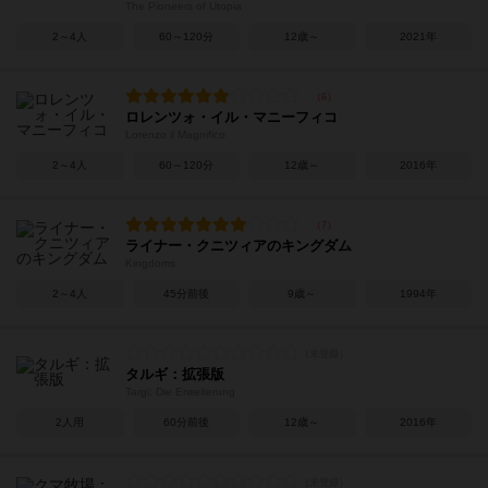
The Pioneers of Utopia
2～4人
60～120分
12歳～
2021年
ロレンツォ・イル・マニーフィコ
Lorenzo il Magnifico
2～4人
60～120分
12歳～
2016年
ライナー・クニツィアのキングダム
Kingdoms
2～4人
45分前後
9歳～
1994年
タルギ：拡張版
Targi: Die Erweiterung
2人用
60分前後
12歳～
2016年