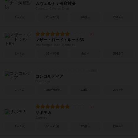
カヴェルナ：洞窟対決
Caverna: Cave vs Cave
1～2人
20～40分
10歳～
2017年
マザー・ロード：ルート66
The Mother Road: Route 66
2～4人
20～40分
9歳～
2022年
コンコルディア
Concordia
2～5人
100分前後
13歳～
2013年
サポテカ
Zapotec
1～4人
60～75分
12歳～
2022年