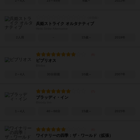
2～4人
15～45分
8歳～
2022年
兵姫ストライク オルタナティブ
Heiki Strike Alternative
2人用
－
15歳～
2019年
ビブリオス
Biblios
2～4人
30分前後
10歳～
2007年
ブラッディ・イン
Bloody Inn
1～4人
40～60分
15歳～
2015年
ワイナリーの四季：ザ・ワールド（拡張）