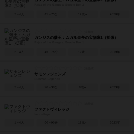
Rajas of the Ganges: Goodie Box 2
2～4人
45～75分
12歳～
2020年
ガンジスの藩王：ムガル皇帝の宝物庫1（拡張）
Rajas of the Ganges: Goodie Box 1
2～4人
45～75分
12歳～
2019年
サモンレジェンズ
Summon Legends
2～4人
20～30分
8歳～
2023年
ファクトヴィレッジ
factovillage
1～4人
60～90分
13歳～
2023年