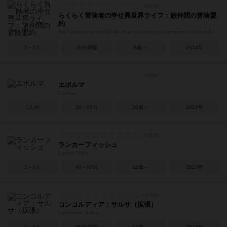
らくらく冒険者の幸せ異世界ライフ：旅仲間の冒険盟
約
the happy otherworldly life of an easygoing adventurer Independent expansion Adventure pact of travel companions
1～2人
30分前後
8歳～
2024年
エボルマ
Evolma
2人用
30～60分
10歳～
2024年
ランカーフィッシュ
Lunker FISH
2～4人
40～80分
12歳～
2023年
コンコルディア：サルサ（拡張）
Concordia: Salsa
2～5人
90分前後
12歳～
2015年