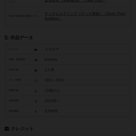
直接攻撃（強奪/破壊）（Take That）
ション
デッキビルディング（デッキ構築）（Deck / Pool
得点や資源等の獲得ルール
Building）
作品データ
エボルマ
タイトル
Evolma
原題・英題表記
2人用
参加人数
30分～60分
プレイ時間
10歳から
対象年齢
2024年～
発売時期
3,500円
参考価格
クレジット