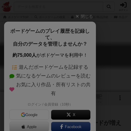
ログイン
閉じる
ボドゲーマTOP
ボードゲームの検索
エボルマの通販/商品詳細
作品デー
ボードゲームのプレイ履歴を記録し
て、
自分のデータを管理しませんか？
エボルマ
約75,000人
がボドゲーマを利用中！
Evolma
遊んだボードゲームを記録する
気になるゲームのレビューを読む
お気に入り作品・所有リストの共
有
1
トップ
画像
動画
レビュー
カフェ
ログイン / 会員登録（10秒）
Google
X
スリーブ変えてレベルアップ！カードが増え
Apple
Facebook
ないTCGライク２人用デッキ構築