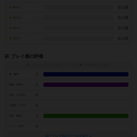
-
非公開
4点の人
-
非公開
3点の人
-
非公開
2点の人
-
非公開
1点の人
プレイ感の評価
トグルスイッチを押すとプレイ感（
※
）の投票ができます
1
運・確率
1
戦略・判断力
0
交渉・立ち回り
0
心理戦・ブラフ
1
攻防・戦闘
0
アート・外見
似たプレイ感のゲームを探す→