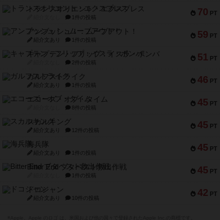
トランスオリエント・エクスプレス
70
PT
紹介文なし
1件の投稿
アンブッシュ！：ムーブアウト！
59
PT
紹介文あり
1件の投稿
キャプテン・フリップ：イスラ・ボンバ
51
PT
紹介文なし
2件の投稿
ガルフストライク
46
PT
紹介文あり
1件の投稿
エコーズ・オブ・タイム
45
PT
紹介文なし
8件の投稿
スカルキング
45
PT
紹介文あり
12件の投稿
海兵隊
45
PT
紹介文あり
1件の投稿
Bitter End ブタペスト救出作戦
45
PT
紹介文なし
1件の投稿
ドコジャン
42
PT
紹介文あり
10件の投稿
※Apple、Apple のロゴ は、米国および他の国々で登録されたApple Inc.の商標です。