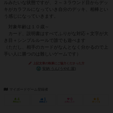
ルみたいな状態ですが、２～３ラウンド目からデッ
キがカラフルになっていき自分のデッキ、相棒とい
う感じになっていきます。
対象年齢は１０歳～
カード、説明書はすべてふりがな対応＋文字が大
き目＋シンプルルールで誰でも遊べます
（ただし、相手のカードがなんとなく分かるので上
手い人に勝つのは難しいゲームです）
上記文章の執筆にご協力くださった方
安納 うん(うやむ屋)
マイボードゲーム登録者
4
1
0
6
興味あり
経験あり
お気に入り
持ってる