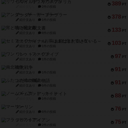
リワイルド：サウスアメリカ
389
PT
紹介文なし
2件の投稿
アンダー・ザ・テーブラー
378
PT
紹介文あり
1件の投稿
宵と暁の呪文書
133
PT
紹介文あり
8件の投稿
セミファイナル ～お前はまだ生きている～
103
PT
紹介文あり
1件の投稿
ワン・トゥ・ファイブ
97
PT
紹介文あり
1件の投稿
南北戦争
91
PT
紹介文あり
1件の投稿
ふたつの城の物語
91
PT
紹介文あり
6件の投稿
ノームズ・アット・ナイト
88
PT
紹介文なし
1件の投稿
マーリン
76
PT
紹介文あり
6件の投稿
フラットアイアン
75
PT
紹介文なし
2件の投稿