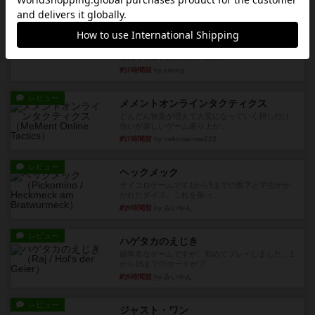
ルール/インスト
画像付き
充実
マーケットフレッシュ
目的あなたの店先に農産物の木箱を戦略的に積み
重ねて在庫を最大化し、競合...
約7時間前
by jurong
レビュー
メメントオンラインタクティクス
どんどん物量が増えて大変になっていく押し付け
合いが楽しいゲーム盛り上が...
約7時間前
by nekomanma222
レビュー
ヘックメック
サイコロゲームです1から5までの数字と芋虫がか
かれたダイス。これを振っ...
約9時間前
by みいやん
レビュー
ハゲタカのえじき
超有名なゲームですが、初めてプレイしました。1
から15までのカードがプ...
約9時間前
by みいやん
レビュー
ジャスト・ワン