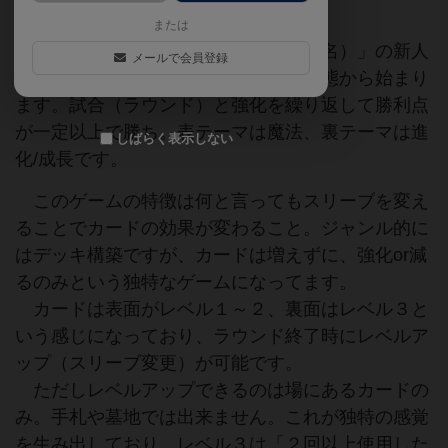
または
プレイヤーは「エボルマ（作中競技名）」の新人
メールで会員登録
監督、選手はみんなレベル１という状態から始まり
ます。試合（ラウンド）と強化を繰り返して勝利点
が一定以上で勝ち。表テーマは魔法、裏テーマは進
しばらく表示しない
化/成長です。
このゲームの特徴は何と言ってもスリーブを変え
ることでカードの効果が変わること。ジャンル的に
はデッキ構築ですが、カードは増えずに、強化or減
るのみという独特なゲームになってます。
カードは表面がレベル１～２、裏面はレベル３と
いう感じになっており、ラウンド終了時にレベルア
ップ（スリーブ変更）が可能です。
ただしレベルアップできるのは場にあるカードの
み。手札や墓地では出来ません。これが独特の感覚
を生み出しており、レベル３は「２回以上使用した