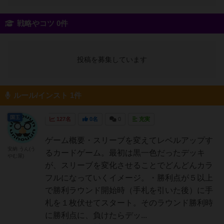
戦略やコツ 0件
投稿を募集しています
ルール/インスト 1件
国王
127名
0名
0
充実
ゲーム概要・スリーブを変えてレベルアップす
安納 うん(う
るカードゲーム。最初は黒一色だったデッキ
やむ屋)
が、スリーブを変化させることでどんどんカラ
フルになっていくイメージ。・勝利点が５以上
で勝利ラウンド開始時（手札を引いた後）に手
札を１枚伏せてスタート。そのラウンド勝利時
に勝利点に、負けたらデッ...