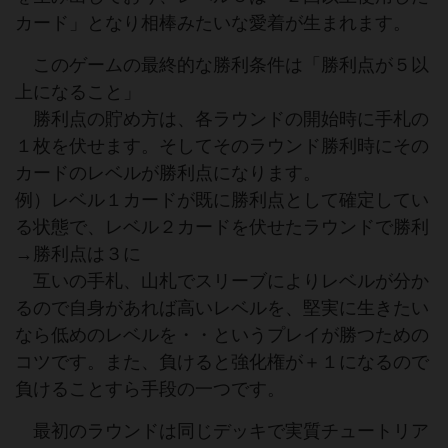
カード」となり相棒みたいな愛着が生まれます。
このゲームの最終的な勝利条件は「勝利点が５以
上になること」
勝利点の貯め方は、各ラウンドの開始時に手札の
１枚を伏せます。そしてそのラウンド勝利時にその
カードのレベルが勝利点になります。
例）レベル１カードが既に勝利点として確定してい
る状態で、レベル２カードを伏せたラウンドで勝利
→勝利点は３に
互いの手札、山札でスリーブによりレベルが分か
るので自身があれば高いレベルを、堅実に生きたい
なら低めのレベルを・・というプレイが勝つための
コツです。また、負けると強化権が＋１になるので
負けることすら手段の一つです。
最初のラウンドは同じデッキで実質チュートリア