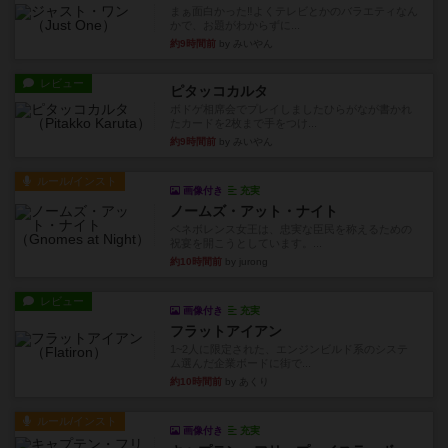
まぁ面白かった‼️よくテレビとかのバラエティなん
かで、お題がわからずに...
約9時間前
by みいやん
レビュー
ピタッコカルタ
ボドゲ相席会でプレイしましたひらがなが書かれ
たカードを2枚まで手をつけ...
約9時間前
by みいやん
ルール/インスト
画像付き
充実
ノームズ・アット・ナイト
ベネボレンス女王は、忠実な臣民を称えるための
祝宴を開こうとしています。...
約10時間前
by jurong
レビュー
画像付き
充実
フラットアイアン
1~2人に限定された、エンジンビルド系のシステ
ム選んだ企業ボードに街で...
約10時間前
by あくり
ルール/インスト
画像付き
充実