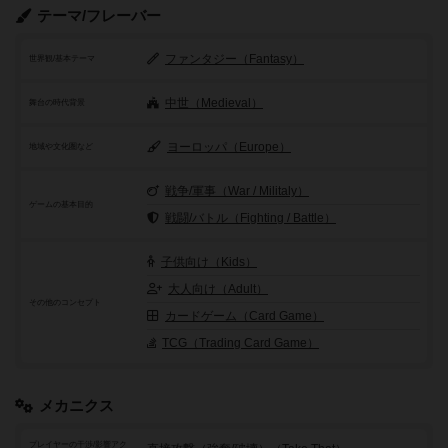
テーマ/フレーバー
ファンタジー（Fantasy）
世界観/基本テーマ
中世（Medieval）
舞台の時代背景
ヨーロッパ（Europe）
地域や文化圏など
戦争/軍事（War / Militaly）
ゲームの基本目的
戦闘/バトル（Fighting / Battle）
子供向け（Kids）
大人向け（Adult）
その他のコンセプト
カードゲーム（Card Game）
TCG（Trading Card Game）
メカニクス
プレイヤーの干渉/影響アク