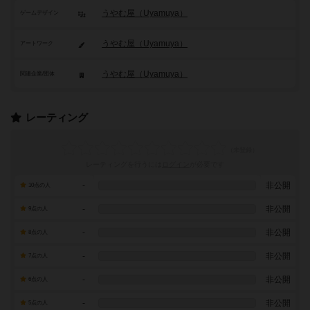
うやむ屋（Uyamuya）
ゲームデザイン
うやむ屋（Uyamuya）
アートワーク
うやむ屋（Uyamuya）
関連企業/団体
レーティング
レーティングを行うには
ログイン
が必要です
-
非公開
10点の人
-
非公開
9点の人
-
非公開
8点の人
-
非公開
7点の人
-
非公開
6点の人
-
非公開
5点の人