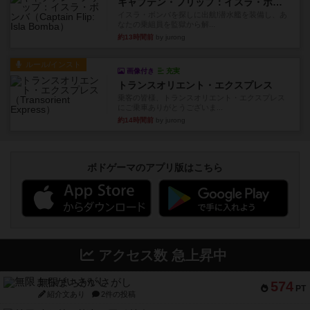
キャプテン・フリップ：イスラ・ボンバ
イスラ・ボンバを探しに出航!潜水艦を装備し、あ
なたの乗組員を監獄から解...
約13時間前
by jurong
ルール/インスト
画像付き
充実
トランスオリエント・エクスプレス
乗客の皆様、トランスオリエント・エクスプレス
にご乗車ありがとうございま...
約14時間前
by jurong
ボドゲーマのアプリ版はこちら
アクセス数 急上昇中
無限まちがいさがし
574
PT
紹介文あり
2件の投稿