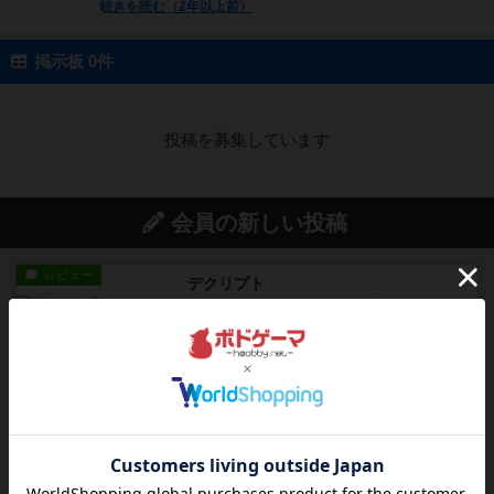
続きを読む（2年以上前）
掲示板 0件
投稿を募集しています
会員の新しい投稿
レビュー
デクリプト
プレイ感がしっかりしてるから、超ボードゲーム
やったなって感じ。パーティ...
13分前
by ヒロ(新！ボードゲーム家族)
レビュー
充実
アルナックの失われし遺跡
アナログ対人プレイ数回。クニツィア先生の名作
「エルドラドを探して」にあ...
約2時間前
by おーちゃん