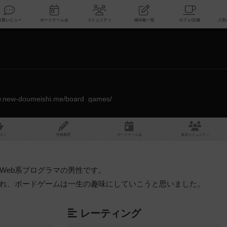
索
新着レビュー
ボードゲーム会
コミュニティ
掲示板一覧
ww.new-doumeishi.me/board_games/
スト
投稿履歴
ボ
ー
ドゲ
ーム
会
参加
コミュニティ
Web系プログラマの男性です。
れ、ボードゲームは一生の趣味にしていこうと思いました。
レーティング