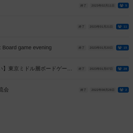
終了
2023年02月11日
5
終了
2023年01月21日
11
: Board game evening
終了
2023年01月20日
15
【山手線工事ご注意ください】東京ミドル層ボードゲーム会 第13回 【500円】【浜松町/大門駅徒歩4分】【途中参加、途中抜けOK】
終了
2023年01月07日
28
流会
終了
2022年08月28日
2