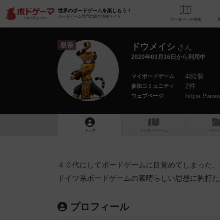
世界のボードゲームを楽しもう！
ボードゲーム専門の総合情報サイト
データベース
検
皇帝
ドウメイシ
さん
2020年03月16日から利用中
481個
マイボードゲーム
2件
参加コミュニティ
https://w
ウェブページ
トップ
マイボードゲーム
マイリ
４０代にしてボードゲームに目覚めてしまった、
ドイツ系ボードゲームの素晴らしい思想に胸打た
プロフィール