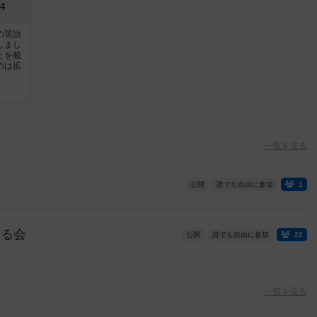
4
の英語
しまし
とを載
のは拡
一覧を見る
公開
誰でも自由に参加
1
やる会
公開
誰でも自由に参加
22
一覧を見る