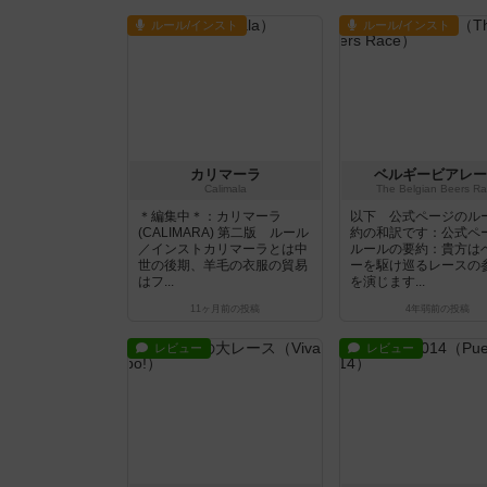
ルール/インスト
ルール/インスト
カリマーラ
ベルギービアレー
Calimala
The Belgian Beers R
＊編集中＊：カリマーラ
以下 公式ページのル
(CALIMARA) 第二版 ルール
約の和訳です：公式ペ
／インストカリマーラとは中
ルールの要約：貴方は
世の後期、羊毛の衣服の貿易
ーを駆け巡るレースの
はフ...
を演じます...
11ヶ月前
の投稿
4年弱前
の投稿
レビュー
レビュー