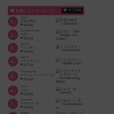
お気に入りランキング
トップ50
Splendor
1
宝石の煌き
位
4039名
Die Siedler von Catan
2
カタン
位
3615名
Dominion
3
ドミニオン
位
2528名
Battle Line
4
バトルライン
位
2377名
Terraforming Mars
5
テラフォーミングマーズ
位
2369名
6 nimmt!
6
ニムト
位
2200名
Carcassonne
7
カルカソンヌ
位
2190名
Wingspan