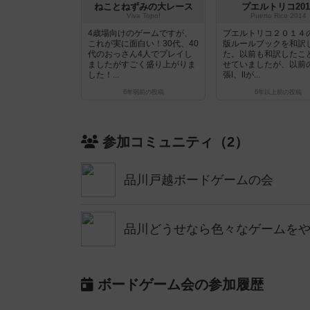
ねことねずみの大レース
プエルトリコ201
Viva Topo!
Puerto Rico 2014
4歳場向けのゲームですが、
プエルトリコ２０１４
これが実に面白い！30代、40
版ルールブックを和訳
代のおっさん4人でプレイし
た。以前も和訳したこ
ましたがすごく盛り上がりま
せていましたが、以前
した！...
張Ⅰ、Ⅱが...
6年弱前
の投稿
6年以上前
の投稿
参加コミュニティ（2）
品川戸越ボードゲームの会
品川どうせなら色々なゲームを
ボードゲーム会の参加履歴