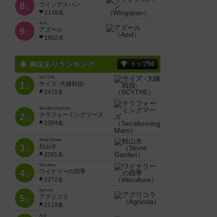
8
ウイングスパン
位
2148名
Azul
9
アズール
位
1902名
興味ありランキング
トップ50
SCYTHE
1
サイズ -大鎌戦役-
位
2415名
Terraforming Mars
2
テラフォーミングマーズ
位
2394名
Stone Garden
3
枯山水
位
2281名
Viticulture
4
ワイナリーの四季
位
2272名
Agricola
5
アグリコラ
位
2118名
Azul