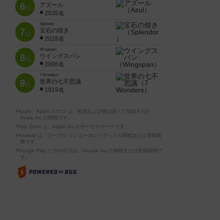
6
アズール
位
2035名
Splendor
7
宝石の煌き
位
2028名
Wingspan
8
ウイングスパン
位
2006名
7 Wonders
9
世界の七不思議
位
1919名
※Apple、Apple のロゴ は、米国および他の国々で登録された
Apple Inc.の商標です。
※App Store は、Apple Inc.のサービスマークです。
※Android は、グーグル インコーポレイテッドの商標または登録商
標です。
※Google Play とそのロゴは、Google Inc.の商標または登録商標で
す。