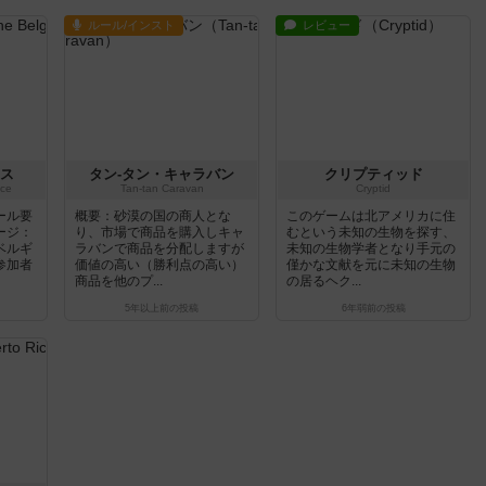
ルール/インスト
レビュー
ス
タン-タン・キャラバン
クリプティッド
ace
Tan-tan Caravan
Cryptid
ール要
概要：砂漠の国の商人とな
このゲームは北アメリカに住
ージ：
り、市場で商品を購入しキャ
むという未知の生物を探す、
ベルギ
ラバンで商品を分配しますが
未知の生物学者となり手元の
参加者
価値の高い（勝利点の高い）
僅かな文献を元に未知の生物
商品を他のプ...
の居るヘク...
5年以上前
の投稿
6年弱前
の投稿