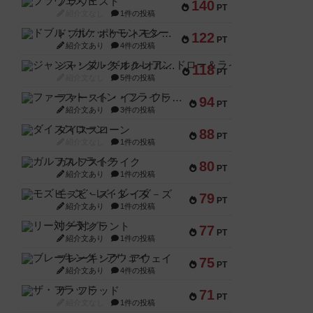
ブラヴェスト
140
PT
紹介文なし
1件の投稿
ドブル：ポケットモンスター
122
PT
紹介文あり
4件の投稿
ジャンヌ・ダルク-オルレアン ドロー＆ライト
118
PT
紹介文なし
5件の投稿
ファースト・イン・フライト
94
PT
紹介文あり
3件の投稿
ダイススローン
88
PT
紹介文なし
1件の投稿
ガルフストライク
80
PT
紹介文あり
1件の投稿
モズビ－ズ・レイダ－ズ
79
PT
紹介文あり
1件の投稿
リー対グラント
77
PT
紹介文あり
1件の投稿
ブレーキング・アウェイ
75
PT
紹介文あり
4件の投稿
ザ・フラッド
71
PT
紹介文なし
1件の投稿