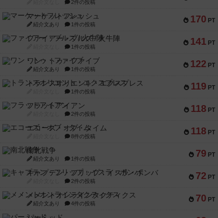
紹介文なし
2件の投稿
マーケットフレッシュ
170
PT
紹介文あり
1件の投稿
ファイアー・ブルズ / 火牛陣
141
PT
紹介文なし
1件の投稿
ワン・トゥ・ファイブ
122
PT
紹介文あり
1件の投稿
トランスオリエント・エクスプレス
119
PT
紹介文なし
1件の投稿
フラットアイアン
118
PT
紹介文なし
2件の投稿
エコーズ・オブ・タイム
118
PT
紹介文なし
8件の投稿
南北戦争
79
PT
紹介文あり
1件の投稿
キャプテン・フリップ：イスラ・ボンバ
72
PT
紹介文なし
2件の投稿
メメントオンラインタクティクス
70
PT
紹介文あり
4件の投稿
パーミッド