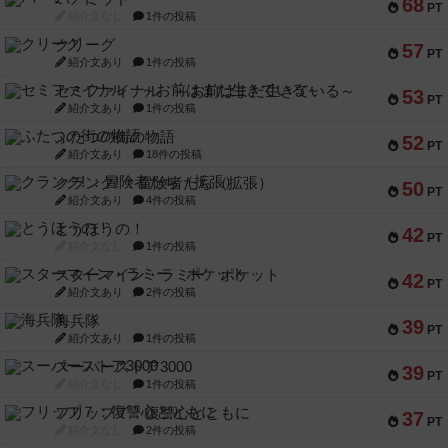
68
PT
紹介文なし
1件の投稿
クリーグ
57
PT
紹介文あり
1件の投稿
セミファイナル ～お前はまだ生きている～
53
PT
紹介文あり
1件の投稿
ふたつの街の物語
52
PT
紹介文あり
18件の投稿
クランク! ：冒険者たち（拡張）
50
PT
紹介文あり
4件の投稿
とうほうの！
42
PT
紹介文なし
1件の投稿
スターマイン・ラミー ポケット
42
PT
紹介文あり
2件の投稿
海兵隊
39
PT
紹介文あり
1件の投稿
スーパーストア3000
39
PT
紹介文なし
1件の投稿
フリップ７：復讐心とともに
37
PT
紹介文なし
2件の投稿