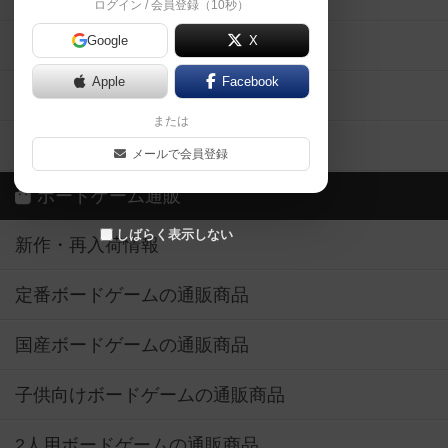
ログイン / 会員登録（10秒）
Google
X
ボドとも・会員一覧
Apple
Facebook
ボードゲーム業界コラム
または
ボドゲーマご利用案内
メールで会員登録
ボードゲーム通販
しばらく表示しない
新作・再入荷情報
定番ボードゲームの通販商品
国産ボードゲームの通販商品
子供向けボードゲームの通販商品
2人用ボードゲームの通販商品