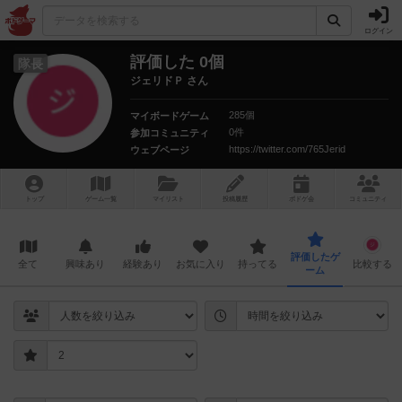
ログイン
評価した 0個
隊長
ジェリドＰ さん
285個
マイボードゲーム
0件
参加コミュニティ
https://twitter.com/765Jerid
ウェブページ
トップ
ゲーム一覧
マイリスト
投稿履歴
ボ
ドゲ
会
コミュニティ
評価したゲ
全て
興味あり
経験あり
お気に入り
持ってる
比較する
ーム