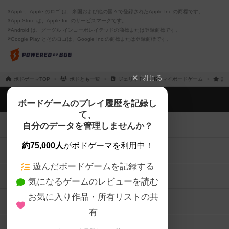
※Apple、Apple のロゴ は、米国および他の国々で登録されたApple Inc.の商標です。
※App Store は、Apple Inc.のサービスマークです。
※Android は、グーグル インコーポレイテッドの商標または登録商標です。
※Google Play とそのロゴは、Google Inc.の商標または登録商標です。
閉じる
ボドゲーマTOP
ボドとも一覧
ジェリドＰ
マイボードゲーム
評
ボドゲーマTOP
ボードゲームのプレイ履歴を記録し
て、
ボードゲームを検索する
自分のデータを管理しませんか？
約75,000人
がボドゲーマを利用中！
ボードゲームの新着レビュー
遊んだボードゲームを記録する
ボードゲーム会情報
気になるゲームのレビューを読む
お気に入り作品・所有リストの共
メカニクス特集
有
掲示板・トピックス