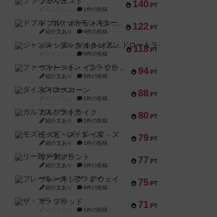
ブラヴェスト
140
PT
紹介文なし
1件の投稿
ドブル：ポケットモンスター
122
PT
紹介文あり
4件の投稿
ジャンヌ・ダルク-オルレアン ドロー＆ライト
118
PT
紹介文なし
5件の投稿
ファースト・イン・フライト
94
PT
紹介文あり
3件の投稿
ダイススローン
88
PT
紹介文なし
1件の投稿
ガルフストライク
80
PT
紹介文あり
1件の投稿
モズビ－ズ・レイダ－ズ
79
PT
紹介文あり
1件の投稿
リー対グラント
77
PT
紹介文あり
1件の投稿
ブレーキング・アウェイ
75
PT
紹介文あり
4件の投稿
ザ・フラッド
71
PT
紹介文なし
1件の投稿