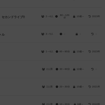
80～120
2～4人
10歳～
2023年
セカンドライブ!!
分
3～5人
－
－
－
トル
1～4人
60～90分
13歳～
2023年
2人用
30～60分
12歳～
－
2人用
20～30分
10歳～
2021年
2人用
10～20分
8歳～
2010年