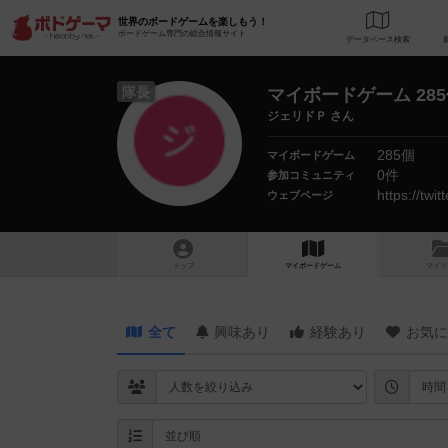
世界のボードゲームを楽しもう！
ボードゲーム専門の総合情報サイト
データベース
検
隊長
マイボードゲーム 28
ジェリドＰ さん
285個
マイボードゲーム
0件
参加コミュニティ
https://twi
ウェブページ
トップ
マイボードゲーム
マイリ
全て
興味あり
経験あり
お気に