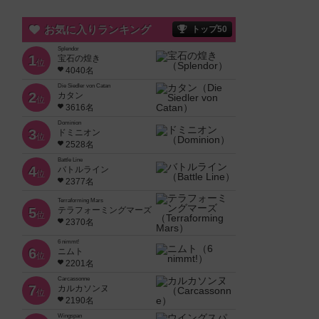
お気に入りランキング
トップ50
Splendor
1
宝石の煌き
位
4040名
Die Siedler von Catan
2
カタン
位
3616名
Dominion
3
ドミニオン
位
2528名
Battle Line
4
バトルライン
位
2377名
Terraforming Mars
5
テラフォーミングマーズ
位
2370名
6 nimmt!
6
ニムト
位
2201名
Carcassonne
7
カルカソンヌ
位
2190名
Wingspan