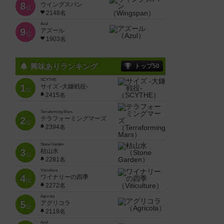
8
ウイングスパン
位
2148名
Azul
9
アズール
位
1903名
興味ありランキング
トップ50
SCYTHE
1
サイズ -大鎌戦役-
位
2415名
Terraforming Mars
2
テラフォーミングマーズ
位
2394名
Stone Garden
3
枯山水
位
2281名
Viticulture
4
ワイナリーの四季
位
2272名
Agricola
5
アグリコラ
位
2119名
Azul