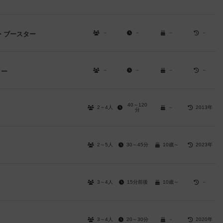
－
－
－
－
・ブースター
－
－
－
－
ター
40～120
2～4人
－
2013年
分
2～5人
30～45分
10歳～
2023年
3～4人
15分前後
10歳～
－
3～4人
20～30分
－
2020年