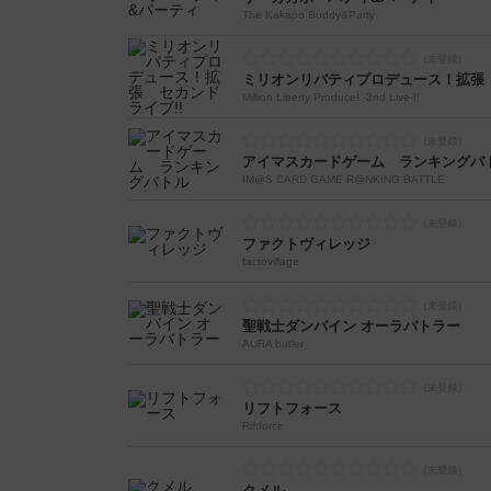
The Kakapo Buddy&Party
ミリオンリバティプロデュース！拡張 
Million Liberty Produce! -2nd Live-!!
アイマスカードゲーム ランキングバ
IM@S CARD GAME R@NKING BATTLE
ファクトヴィレッジ
factovillage
聖戦士ダンバイン オーラバトラー
AURA butler
リフトフォース
Riftforce
クメル