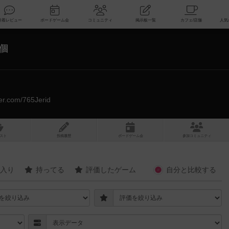
索
新着レビュー
ボードゲーム会
コミュニティ
掲示板一覧
5個
tter.com/765Jerid
スト
投稿履歴
ボ
ー
ドゲ
ーム
会
参加
コミュニティ
入り
持ってる
評価したゲーム
自分と
比較する