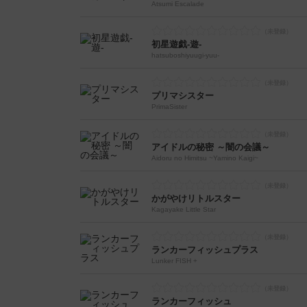
Atsumi Escalade
初星遊戯-遊-
hatsuboshiyuugi-yuu-
プリマシスター
PrimaSister
アイドルの秘密 ～闇の会議～
Aidoru no Himitsu ~Yamino Kaigi~
かがやけリトルスター
Kagayake Little Star
ランカーフィッシュプラス
Lunker FISH +
ランカーフィッシュ