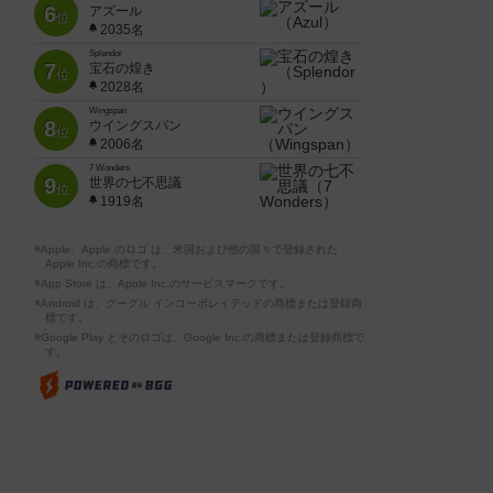
6
アズール
位
2035名
Splendor
7
宝石の煌き
位
2028名
Wingspan
8
ウイングスパン
位
2006名
7 Wonders
9
世界の七不思議
位
1919名
※Apple、Apple のロゴ は、米国および他の国々で登録された
Apple Inc.の商標です。
※App Store は、Apple Inc.のサービスマークです。
※Android は、グーグル インコーポレイテッドの商標または登録商
標です。
※Google Play とそのロゴは、Google Inc.の商標または登録商標で
す。