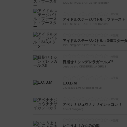
iDOL ST@GE BATTLE 4th Booster
アイドルステージバトル：ファースト
iDOL ST@GE BATTLE 1st Booster
アイドルステージバトル：346スター
iDOL ST@GE BATTLE 346starter
目指せ！シンデレラガールズ!!
Let's be the CINDERELLA GIRLS!!
L.O.B.M
L.O.B.M / Live Or Boost Move
アベナナジュウナナサイカッコカリ
Abe717sai(kari)
いこうよ！ななみの海