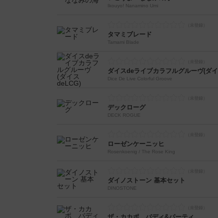
Ikouyo! Nanamino Umi
タマミブレード
Tamami Blade
ダイスdeライブカラフルグルーヴ(ダイス
Dice De Live Colorful Groove
デックローグ
DECK ROGUE
ローゼンケーニッヒ
Rosenkoenig / The Rose King
ダイノストーン 基本セット
DINOSTONE
ザ・カカポ バディ&パーティ