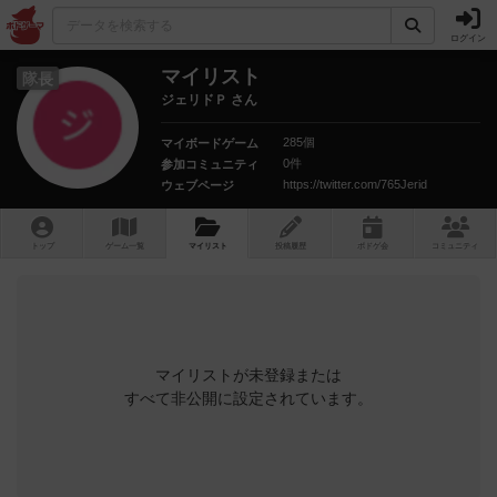
ログイン
マイリスト
隊長
ジェリドＰ さん
285個
マイボードゲーム
0件
参加コミュニティ
https://twitter.com/765Jerid
ウェブページ
トップ
ゲーム一覧
マイリスト
投稿履歴
ボ
ドゲ
会
コミュニティ
マイリストが未登録または
すべて非公開に設定されています。