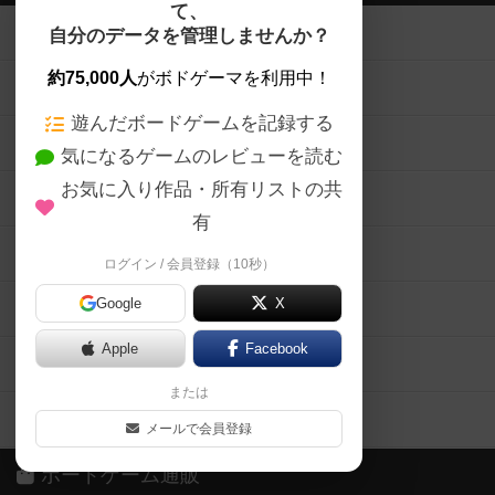
て、
ボードゲームを検索する
自分のデータを管理しませんか？
約75,000人
がボドゲーマを利用中！
ボードゲームの新着レビュー
遊んだボードゲームを記録する
ボードゲーム会情報
気になるゲームのレビューを読む
お気に入り作品・所有リストの共
メカニクス特集
有
掲示板・トピックス
ログイン / 会員登録（10秒）
Google
X
ボドとも・会員一覧
Apple
Facebook
ボードゲーム業界コラム
または
ボドゲーマご利用案内
メールで会員登録
ボードゲーム通販