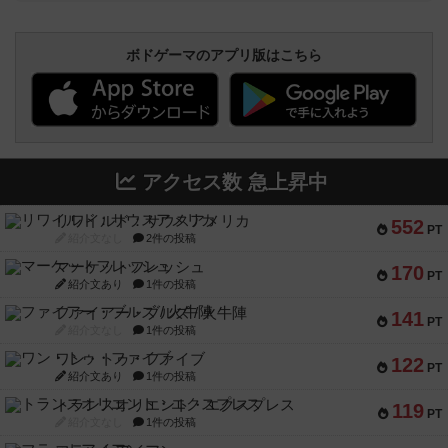
ボドゲーマのアプリ版はこちら
アクセス数 急上昇中
リワイルド：サウスアメリカ
552
PT
紹介文なし
2件の投稿
マーケットフレッシュ
170
PT
紹介文あり
1件の投稿
ファイアー・ブルズ / 火牛陣
141
PT
紹介文なし
1件の投稿
ワン・トゥ・ファイブ
122
PT
紹介文あり
1件の投稿
トランスオリエント・エクスプレス
119
PT
紹介文なし
1件の投稿