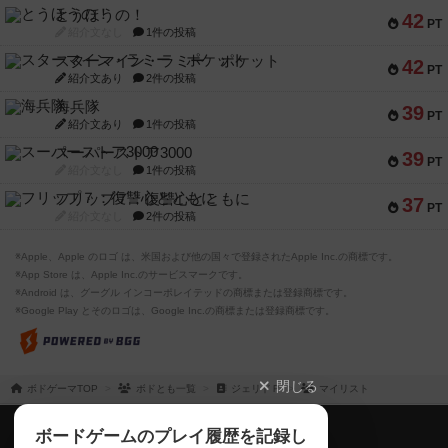
とうほうの！
42
PT
紹介文なし
1件の投稿
スターマイン・ラミー ポケット
42
PT
紹介文あり
2件の投稿
海兵隊
39
PT
紹介文あり
1件の投稿
スーパーストア3000
39
PT
紹介文なし
1件の投稿
フリップ７：復讐心とともに
37
PT
紹介文なし
2件の投稿
※Apple、Apple のロゴ は、米国および他の国々で登録されたApple Inc.の商標です。
※App Store は、Apple Inc.のサービスマークです。
※Android は、グーグル インコーポレイテッドの商標または登録商標です。
※Google Play とそのロゴは、Google Inc.の商標または登録商標です。
閉じる
ボドゲーマTOP
ボドとも一覧
ジェリドＰ
マイリスト
ボドゲーマTOP
ボードゲームのプレイ履歴を記録し