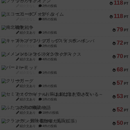
フラットアイアン
118
PT
紹介文なし
2件の投稿
エコーズ・オブ・タイム
118
PT
紹介文なし
8件の投稿
南北戦争
79
PT
紹介文あり
1件の投稿
キャプテン・フリップ：イスラ・ボンバ
72
PT
紹介文なし
2件の投稿
メメントオンラインタクティクス
70
PT
紹介文あり
4件の投稿
パーミッド
68
PT
紹介文なし
1件の投稿
クリーグ
57
PT
紹介文あり
1件の投稿
セミファイナル ～お前はまだ生きている～
53
PT
紹介文あり
1件の投稿
ふたつの街の物語
52
PT
紹介文あり
18件の投稿
クランク! ：冒険者たち（拡張）
50
PT
紹介文あり
4件の投稿