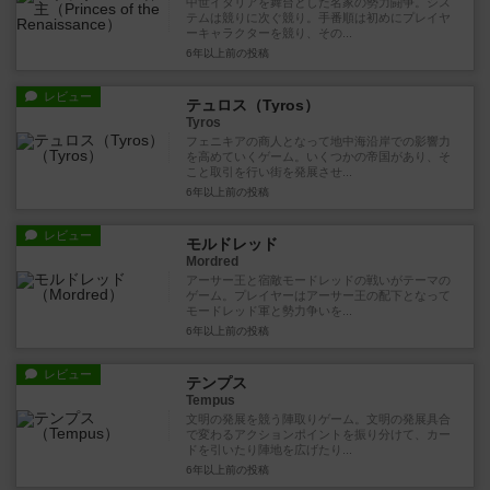
中世イタリアを舞台とした名家の勢力闘争。シス
テムは競りに次ぐ競り。手番順は初めにプレイヤ
ーキャラクターを競り、その...
6年以上前
の投稿
レビュー
テュロス（Tyros）
Tyros
フェニキアの商人となって地中海沿岸での影響力
を高めていくゲーム。いくつかの帝国があり、そ
こと取引を行い街を発展させ...
6年以上前
の投稿
レビュー
モルドレッド
Mordred
アーサー王と宿敵モードレッドの戦いがテーマの
ゲーム。プレイヤーはアーサー王の配下となって
モードレッド軍と勢力争いを...
6年以上前
の投稿
レビュー
テンプス
Tempus
文明の発展を競う陣取りゲーム。文明の発展具合
で変わるアクションポイントを振り分けて、カー
ドを引いたり陣地を広げたり...
6年以上前
の投稿