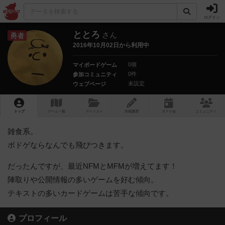
ログイン
ととろ
さん
勇者
2016年10月02日から利用中
0個
マイボードゲーム
0件
参加コミュニティ
未設定
ウェブページ
トップ
ゲーム一覧
マイリスト
投稿履歴
ボ
ドゲ
会
コミュニティ
雑食系。
ボドゲならなんでも飛びつきます。
だったんですが、最近NFMとMFMが増えてます！
陣取りや公開情報の多いゲームを好む傾向。
テキストの多いカードゲームは苦手な傾向です。
プロフィール