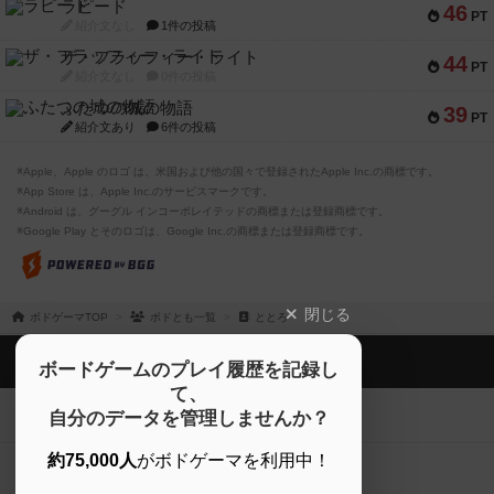
ラピード
46
PT
紹介文なし
1件の投稿
ザ・フラッフィー・ライト
44
PT
紹介文なし
0件の投稿
ふたつの城の物語
39
PT
紹介文あり
6件の投稿
※Apple、Apple のロゴ は、米国および他の国々で登録されたApple Inc.の商標です。
※App Store は、Apple Inc.のサービスマークです。
※Android は、グーグル インコーポレイテッドの商標または登録商標です。
※Google Play とそのロゴは、Google Inc.の商標または登録商標です。
閉じる
ボドゲーマTOP
ボドとも一覧
ととろ
ボドゲーマTOP
ボードゲームのプレイ履歴を記録し
て、
ボードゲームを検索する
自分のデータを管理しませんか？
約75,000人
がボドゲーマを利用中！
ボードゲームの新着レビュー