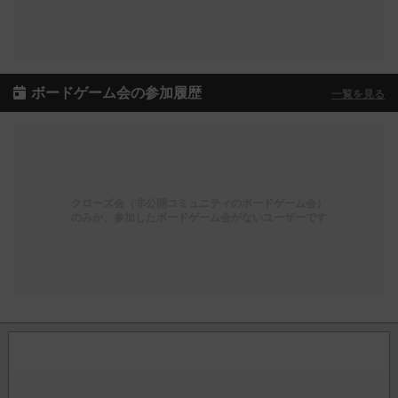
ボードゲーム会の参加履歴
一覧を見る
クローズ会（非公開コミュニティのボードゲーム会）
のみか、参加したボードゲーム会がないユーザーです