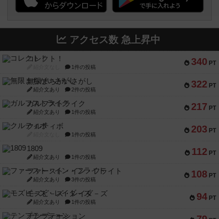
アクセス数 急上昇中
コレクト！
340
PT
紹介文なし
1件の投稿
無限まちがいさがし
322
PT
紹介文あり
2件の投稿
ガルフストライク
217
PT
紹介文あり
1件の投稿
クルティボ
203
PT
紹介文なし
1件の投稿
1809
112
PT
紹介文あり
1件の投稿
ファースト・イン・フライト
108
PT
紹介文あり
3件の投稿
モズビ－ズ・レイダ－ズ
94
PT
紹介文あり
1件の投稿
テンプテーション