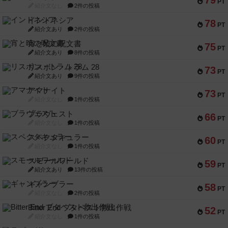
79
PT
紹介文なし
2件の投稿
インドネシア
78
PT
紹介文あり
2件の投稿
宵と暁の呪文書
75
PT
紹介文あり
8件の投稿
リスボン・トラム 28
73
PT
紹介文あり
9件の投稿
アマナイト
73
PT
紹介文なし
1件の投稿
ブラヴェスト
66
PT
紹介文なし
1件の投稿
スペクタキュラー
60
PT
紹介文なし
1件の投稿
スモールワールド
59
PT
紹介文あり
13件の投稿
ギャンブラー
58
PT
紹介文なし
2件の投稿
Bitter End ブタペスト救出作戦
52
PT
紹介文なし
1件の投稿