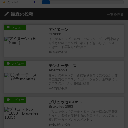
0
1点のゲーム
最近の投稿
一覧を見る
レビュー
アイヌーン
Ei Noon
イーゲルシュピールのミニ箱シリーズ。2列小箱よ
り小さい箱にコンポーネントがぎっしり。システ
ムはカード早取りの計算ゲ...
約6年前
の投稿
レビュー
モンキーテニス
Affentennis
見かけのキャッチーさに騙されそうになるが、非
常に優秀なテニスシミュレーション。基本的には
テニスのルール。移動は独自...
約6年前
の投稿
レビュー
ブリュッセル1893
Bruxelles 1893
ブリュッセルでアール・ヌーヴォー様式の建築家
となり、名誉を獲得するのを目指す。システムは
変則ワーカープレイスメント...
6年以上前
の投稿