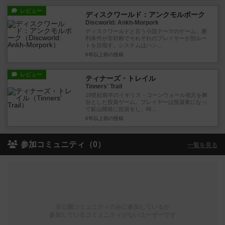
レビュー
ディスクワールド：アンクモルポーク
Discworld: Ankh-Morpork
ディスクワールドと言う小説テーマのゲーム。勝
利条件が非対称でそれぞれのプレイヤーが別ルー
トを目指す。システムはハン...
6年以上前
の投稿
レビュー
ティナーズ・トレイル
Tinners' Trail
19世紀前半のイギリス・コーンウォール地方を舞
台とした投資ゲーム。プレイヤーは投資家になっ
て鉱山開発に投資をし、時...
6年以上前
の投稿
参加コミュニティ（0）
一覧を見る
非公開コミュニティのみに参加しているか
参加しているコミュニティがないユーザーです