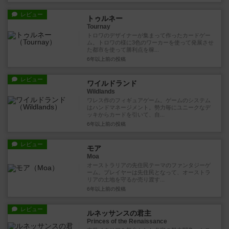
レビュー
トゥルネー
Tournay
トロワのデザイナーが集まって作ったカードゲー
ム。トロワの様に3色のワーカーを使って発展させ
た都市を使って勝利点を稼...
6年以上前
の投稿
レビュー
ワイルドランド
Wildlands
ワレス作のフィギュアゲーム。ゲームのシステム
はハンドマネージメント。勢力毎にユニークなデ
ッキからカードを引いて、自...
6年以上前
の投稿
レビュー
モア
Moa
オーストラリアの先住民テーマのファンタジーゲ
ーム。プレイヤーは先住民となって、オーストラ
リアの土地を守るか売り渡す...
6年以上前
の投稿
レビュー
ルネッサンスの君主
Princes of the Renaissance