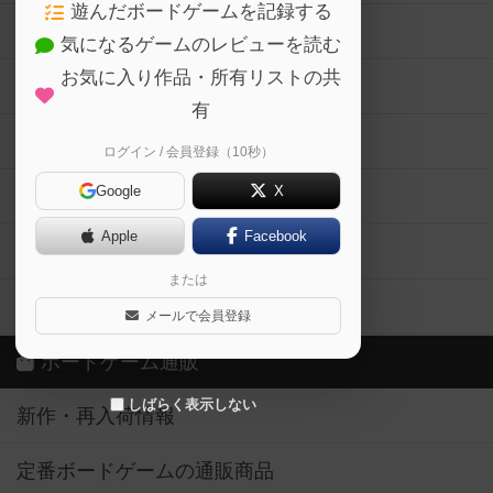
遊んだボードゲームを記録する
ボードゲーム会情報
気になるゲームのレビューを読む
お気に入り作品・所有リストの共
メカニクス特集
有
掲示板・トピックス
ログイン / 会員登録（10秒）
Google
X
ボドとも・会員一覧
Apple
Facebook
ボードゲーム業界コラム
または
ボドゲーマご利用案内
メールで会員登録
ボードゲーム通販
しばらく表示しない
新作・再入荷情報
定番ボードゲームの通販商品