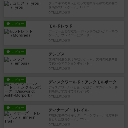
フェニキアの商人となって地中海沿岸での影響力
を高めていくゲーム。いくつ...
6年以上前
の投稿
レビュー
モルドレッド
アーサー王と宿敵モードレッドの戦いがテーマの
ゲーム。プレイヤーはアーサ...
6年以上前
の投稿
レビュー
テンプス
文明の発展を競う陣取りゲーム。文明の発展具合
で変わるアクションポイント...
6年以上前
の投稿
レビュー
ディスクワールド：アンクモルポーク
ディスクワールドと言う小説テーマのゲーム。勝
利条件が非対称でそれぞれの...
6年以上前
の投稿
レビュー
ティナーズ・トレイル
19世紀前半のイギリス・コーンウォール地方を舞
台とした投資ゲーム。プレ...
6年以上前
の投稿