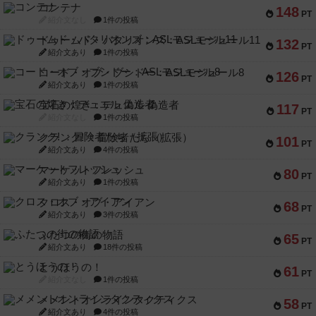
コンテナ
148
PT
紹介文なし
1件の投稿
ドゥームド・バタリオンズ：ASLモジュール11
132
PT
紹介文あり
1件の投稿
コード・オブ・ブシドー：ASLモジュール8
126
PT
紹介文あり
1件の投稿
宝石の煌き：デュエル 偽造者
117
PT
紹介文なし
1件の投稿
クランク! ：冒険者たち（拡張）
101
PT
紹介文あり
4件の投稿
マーケットフレッシュ
80
PT
紹介文あり
1件の投稿
クロス・オブ・アイアン
68
PT
紹介文あり
3件の投稿
ふたつの街の物語
65
PT
紹介文あり
18件の投稿
とうほうの！
61
PT
紹介文なし
1件の投稿
メメントオンラインタクティクス
58
PT
紹介文あり
4件の投稿