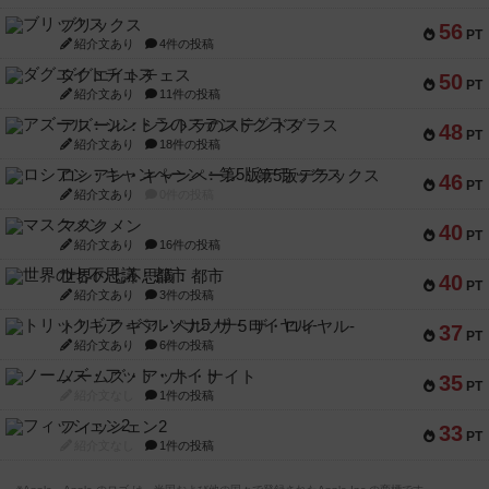
ブリックス
56
PT
紹介文あり
4件の投稿
ダグエイトチェス
50
PT
紹介文あり
11件の投稿
アズール：シントラのステンドグラス
48
PT
紹介文あり
18件の投稿
ロシアン・キャンペーン：第5版デラックス
46
PT
紹介文あり
0件の投稿
マスクメン
40
PT
紹介文あり
16件の投稿
世界の七不思議：都市
40
PT
紹介文あり
3件の投稿
トリックギア - ペルソナ5 ザ・ロイヤル-
37
PT
紹介文あり
6件の投稿
ノームズ・アット・ナイト
35
PT
紹介文なし
1件の投稿
フィッシェン2
33
PT
紹介文なし
1件の投稿