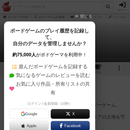
ログイン
閉じる
ボドゲーマTOP
ボードゲームの検索
モア
レビュー
ととろさん
ボードゲームのプレイ履歴を記録し
て、
モア
自分のデータを管理しませんか？
ととろさんのレビュー
約75,000人
がボドゲーマを利用中！
遊んだボードゲームを記録する
1
1
1
トップ
画像
動画
レビュー
カフェ
気になるゲームのレビューを読む
お気に入り作品・所有リストの共
223名
2名
0
6年以上前
有
ログイン / 会員登録（10秒）
オーストラリアの先住民テーマのファンタジーゲーム。
Google
X
プレイヤーは先住民となって、オーストラリアの土地を守
るか売り渡すかして点数を稼ぐ。
Apple
Facebook