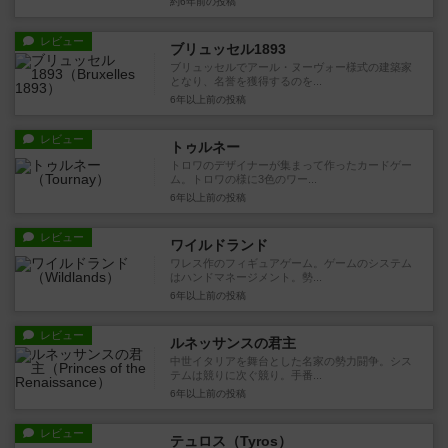
約6年前
の投稿
レビュー
ブリュッセル1893
ブリュッセルでアール・ヌーヴォー様式の建築家
となり、名誉を獲得するのを...
6年以上前
の投稿
レビュー
トゥルネー
トロワのデザイナーが集まって作ったカードゲー
ム。トロワの様に3色のワー...
6年以上前
の投稿
レビュー
ワイルドランド
ワレス作のフィギュアゲーム。ゲームのシステム
はハンドマネージメント。勢...
6年以上前
の投稿
レビュー
ルネッサンスの君主
中世イタリアを舞台とした名家の勢力闘争。シス
テムは競りに次ぐ競り。手番...
6年以上前
の投稿
レビュー
テュロス（Tyros）