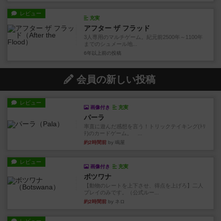
レビュー
充実
アフター ザ フラッド
3人専用のマルチゲーム。紀元前2500年～1100年
までのシュメール地...
6年以上前
の投稿
会員の新しい投稿
レビュー
画像付き
充実
パーラ
率直に遊んだ感想を言う！トリックテイキング(ﾄﾘ
ﾃ)のカードゲーム。 ...
約2時間前
by 鳴屋
レビュー
画像付き
充実
ボツワナ
【動物のレートを上下させ、得点を上げろ】二人
プレイのみです。（公式ルー...
約2時間前
by ネロ