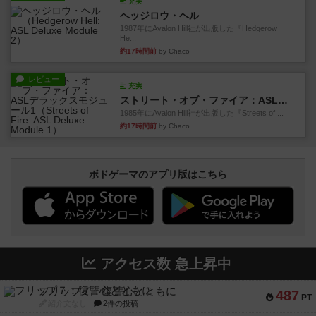
充実
ヘッジロウ・ヘル
1987年にAvalon Hill社が出版した『Hedgerow
He...
約17時間前
by Chaco
レビュー
充実
ストリート・オブ・ファイア：ASLデラックスモジュール1
1985年にAvalon Hill社が出版した『Streets of ...
約17時間前
by Chaco
ボドゲーマのアプリ版はこちら
アクセス数 急上昇中
フリップ７：復讐心とともに
487
PT
紹介文なし
2件の投稿