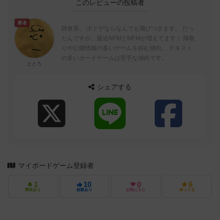
このレビューの投稿者
勇者
雑食系。 ボドゲならなんでも飛びつきます。 だっ
たんですが、最近NFMとMFMが増えてます！ 陣取
りや公開情報の多いゲームを好む傾向。 テキスト
の多いカードゲームは苦手な傾向です。
ととろ
シェアする
マイボードゲーム登録者
1
10
0
6
興味あり
経験あり
お気に入り
持ってる