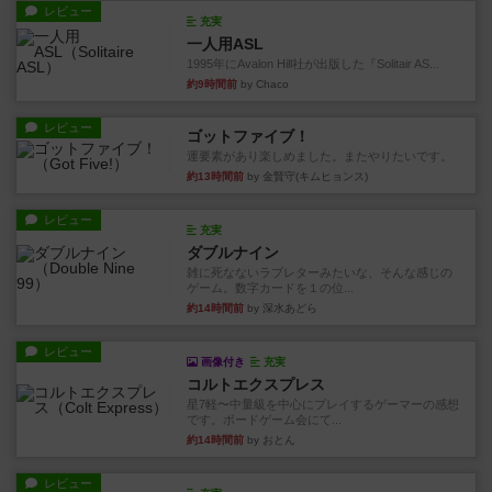
レビュー
充実
一人用ASL
1995年にAvalon Hill社が出版した『Solitair AS...
約9時間前
by Chaco
レビュー
ゴットファイブ！
運要素があり楽しめました。またやりたいです。
約13時間前
by 金賢守(キムヒョンス)
レビュー
充実
ダブルナイン
雑に死なないラブレターみたいな、そんな感じの
ゲーム。数字カードを１の位...
約14時間前
by 深水あどら
レビュー
画像付き
充実
コルトエクスプレス
星7軽〜中量級を中心にプレイするゲーマーの感想
です。ボードゲーム会にて...
約14時間前
by おとん
レビュー