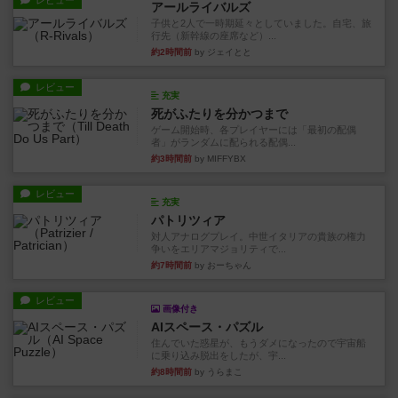
レビュー
アールライバルズ
子供と2人で一時期延々としていました。自宅、旅
行先（新幹線の座席など）...
約2時間前
by ジェイとと
レビュー
充実
死がふたりを分かつまで
ゲーム開始時、各プレイヤーには「最初の配偶
者」がランダムに配られる配偶...
約3時間前
by MIFFYBX
レビュー
充実
パトリツィア
対人アナログプレイ。中世イタリアの貴族の権力
争いをエリアマジョリティで...
約7時間前
by おーちゃん
レビュー
画像付き
AIスペース・パズル
住んでいた惑星が、もうダメになったので宇宙船
に乗り込み脱出をしたが、宇...
約8時間前
by うらまこ