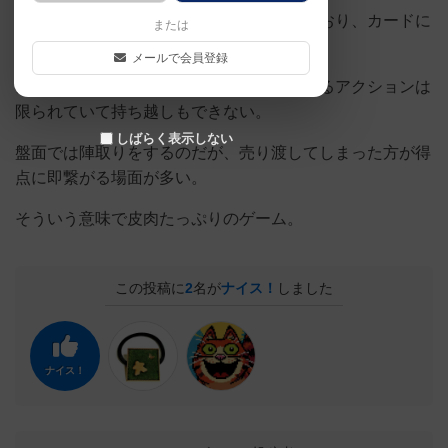
ハンドマネージメントがシステムとなっており、カードに
または
描かれたアイコン通りの行動を選んでいく。
メールで会員登録
カードは一度に何枚も使えるが、補充できるアクションは
限られていて持ち越しもできない。
しばらく表示しない
盤面では陣取りをするのだが、売り渡してしまった方が得
点に即繋がる場面が多い。
そういう意味で皮肉たっぷりのゲーム。
この投稿に
2
名が
ナイス！
しました
ナイス！