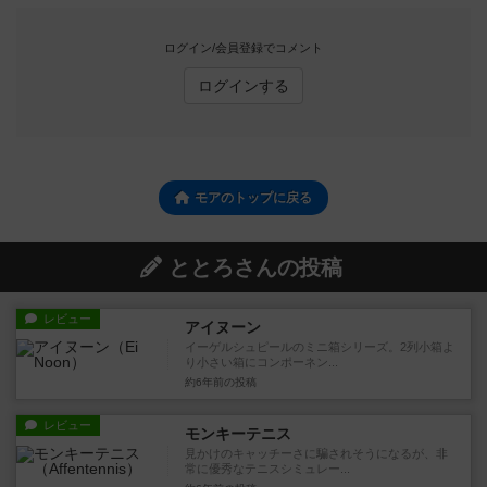
ログイン/会員登録でコメント
ログインする
モアのトップに戻る
ととろさんの投稿
レビュー
アイヌーン
イーゲルシュピールのミニ箱シリーズ。2列小箱よ
り小さい箱にコンポーネン...
約6年前
の投稿
レビュー
モンキーテニス
見かけのキャッチーさに騙されそうになるが、非
常に優秀なテニスシミュレー...