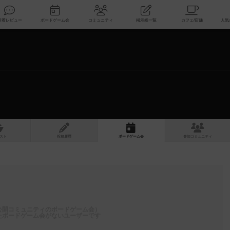
索
新着レビュー
ボードゲーム会
コミュニティ
掲示板一覧
スト
投稿履歴
ボ
ー
ドゲ
ーム
会
参加
コミュニティ
公開コミュニティのボードゲーム会）
たボードゲーム会がないユーザーです