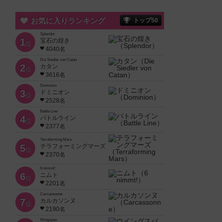
お気に入りランキング
トップ50
Splendor
1
宝石の煌き
位
4040名
Die Siedler von Catan
2
カタン
位
3616名
Dominion
3
ドミニオン
位
2528名
Battle Line
4
バトルライン
位
2377名
Terraforming Mars
5
テラフォーミングマーズ
位
2370名
6 nimmt!
6
ニムト
位
2201名
Carcassonne
7
カルカソンヌ
位
2190名
Wingspan