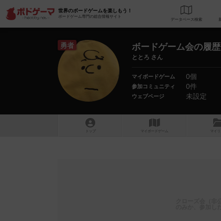
世界のボードゲームを楽しもう！
ボードゲーム専門の総合情報サイト
データベース
検
勇者
ボードゲーム会の履歴
ととろ さん
0個
マイボードゲーム
0件
参加コミュニティ
未設定
ウェブページ
トップ
マイボードゲーム
マイリ
クローズ会（非
のみか、参加し