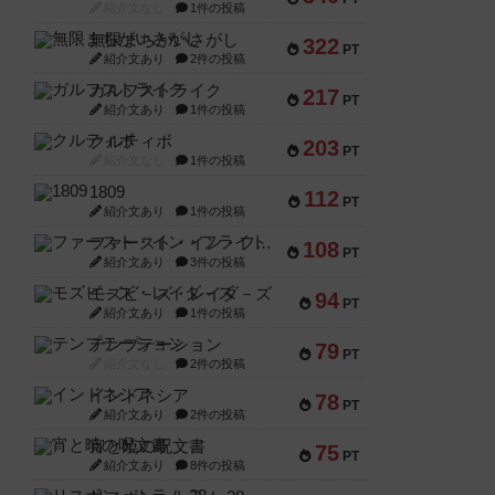
紹介文なし
1件の投稿
無限まちがいさがし
322
PT
紹介文あり
2件の投稿
ガルフストライク
217
PT
紹介文あり
1件の投稿
クルティボ
203
PT
紹介文なし
1件の投稿
1809
112
PT
紹介文あり
1件の投稿
ファースト・イン・フライト
108
PT
紹介文あり
3件の投稿
モズビ－ズ・レイダ－ズ
94
PT
紹介文あり
1件の投稿
テンプテーション
79
PT
紹介文なし
2件の投稿
インドネシア
78
PT
紹介文あり
2件の投稿
宵と暁の呪文書
75
PT
紹介文あり
8件の投稿