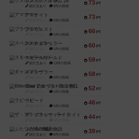
リスボン・トラム 28
73
PT
紹介文あり
9件の投稿
アマナイト
73
PT
紹介文なし
1件の投稿
ブラヴェスト
66
PT
紹介文なし
1件の投稿
スペクタキュラー
60
PT
紹介文なし
1件の投稿
スモールワールド
59
PT
紹介文あり
13件の投稿
ギャンブラー
58
PT
紹介文なし
2件の投稿
Bitter End ブタペスト救出作戦
52
PT
紹介文なし
1件の投稿
ラピード
46
PT
紹介文なし
1件の投稿
ザ・フラッフィー・ライト
44
PT
紹介文なし
0件の投稿
ふたつの城の物語
39
PT
紹介文あり
6件の投稿