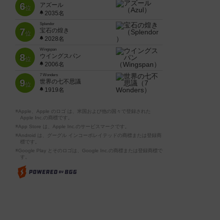
6
アズール
位
2035名
Splendor
7
宝石の煌き
位
2028名
Wingspan
8
ウイングスパン
位
2006名
7 Wonders
9
世界の七不思議
位
1919名
※Apple、Apple のロゴ は、米国および他の国々で登録された
Apple Inc.の商標です。
※App Store は、Apple Inc.のサービスマークです。
※Android は、グーグル インコーポレイテッドの商標または登録商
標です。
※Google Play とそのロゴは、Google Inc.の商標または登録商標で
す。