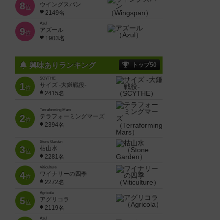
8
ウイングスパン
位
2149名
Azul
9
アズール
位
1903名
興味ありランキング
トップ50
SCYTHE
1
サイズ -大鎌戦役-
位
2415名
Terraforming Mars
2
テラフォーミングマーズ
位
2394名
Stone Garden
3
枯山水
位
2281名
Viticulture
4
ワイナリーの四季
位
2272名
Agricola
5
アグリコラ
位
2119名
Azul