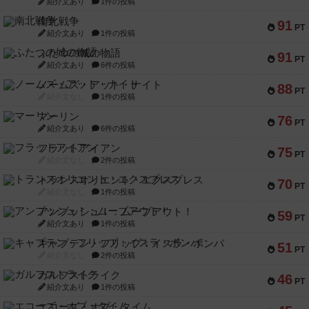
紹介文あり
1件の投稿
南北戦争
91
PT
紹介文あり
1件の投稿
ふたつの城の物語
91
PT
紹介文あり
6件の投稿
ノームズ・アット・ナイト
88
PT
紹介文なし
1件の投稿
マーリン
76
PT
紹介文あり
6件の投稿
フラットアイアン
75
PT
紹介文なし
2件の投稿
トランスオリエント・エクスプレス
70
PT
紹介文なし
1件の投稿
アンブッシュ！：ムーブアウト！
59
PT
紹介文あり
1件の投稿
キャプテン・フリップ：イスラ・ボンバ
51
PT
紹介文なし
2件の投稿
ガルフストライク
46
PT
紹介文あり
1件の投稿
エコーズ・オブ・タイム