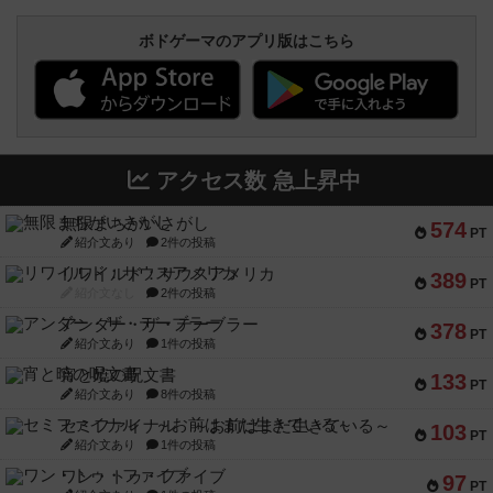
ボドゲーマのアプリ版はこちら
アクセス数 急上昇中
無限まちがいさがし
574
PT
紹介文あり
2件の投稿
リワイルド：サウスアメリカ
389
PT
紹介文なし
2件の投稿
アンダー・ザ・テーブラー
378
PT
紹介文あり
1件の投稿
宵と暁の呪文書
133
PT
紹介文あり
8件の投稿
セミファイナル ～お前はまだ生きている～
103
PT
紹介文あり
1件の投稿
ワン・トゥ・ファイブ
97
PT