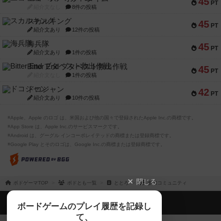
45
PT
紹介文なし
8件の投稿
スカルキング
45
PT
紹介文あり
12件の投稿
海兵隊
45
PT
紹介文あり
1件の投稿
Bitter End ブタペスト救出作戦
45
PT
紹介文なし
1件の投稿
ドコジャン
42
PT
紹介文あり
10件の投稿
※Apple、Apple のロゴ は、米国および他の国々で登録されたApple Inc.の商標です。
※App Store は、Apple Inc.のサービスマークです。
※Android は、グーグル インコーポレイテッドの商標または登録商標です。
※Google Play とそのロゴは、Google Inc.の商標または登録商標です。
閉じる
ボドゲーマTOP
ボドとも一覧
ととろ
参加コミュニティ
ボドゲーマTOP
ボードゲームのプレイ履歴を記録し
て、