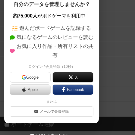
ボードゲームを検索する
自分のデータを管理しませんか？
約75,000人
がボドゲーマを利用中！
ボードゲームの新着レビュー
遊んだボードゲームを記録する
ボードゲーム会情報
気になるゲームのレビューを読む
お気に入り作品・所有リストの共
メカニクス特集
有
掲示板・トピックス
ログイン / 会員登録（10秒）
Google
X
ボドとも・会員一覧
Apple
Facebook
ボードゲーム業界コラム
または
ボドゲーマご利用案内
メールで会員登録
ボードゲーム通販