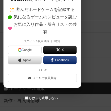
ボードゲームの新着レビュー
遊んだボードゲームを記録する
ボードゲーム会情報
気になるゲームのレビューを読む
お気に入り作品・所有リストの共
メカニクス特集
有
掲示板・トピックス
ログイン / 会員登録（10秒）
Google
X
ボドとも・会員一覧
Apple
Facebook
ボードゲーム業界コラム
または
ボドゲーマご利用案内
メールで会員登録
ボードゲーム通販
しばらく表示しない
新作・再入荷情報