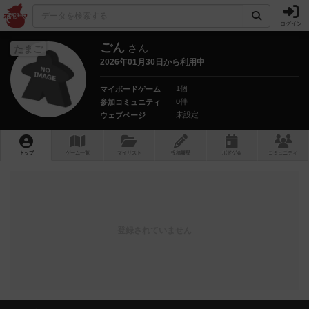
ログイン
ごん
さん
たまご
2026年01月30日から利用中
1個
マイボードゲーム
0件
参加コミュニティ
未設定
ウェブページ
トップ
ゲーム一覧
マイリスト
投稿履歴
ボ
ドゲ
会
コミュニティ
登録されていません