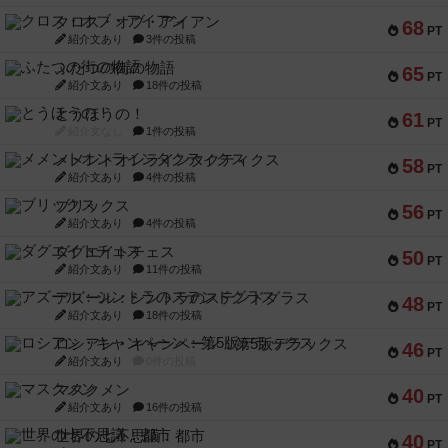
クロス・オブ・アイアン
68
PT
紹介文あり
3件の投稿
ふたつの街の物語
65
PT
紹介文あり
18件の投稿
とうほうの！
61
PT
紹介文なし
1件の投稿
メメントオンラインタクティクス
58
PT
紹介文あり
4件の投稿
ブリックス
56
PT
紹介文あり
4件の投稿
ダグエイトチェス
50
PT
紹介文あり
11件の投稿
アズール：シントラのステンドグラス
48
PT
紹介文あり
18件の投稿
ロシアン・キャンペーン：第5版デラックス
46
PT
紹介文あり
0件の投稿
マスクメン
40
PT
紹介文あり
16件の投稿
世界の七不思議：都市
40
PT