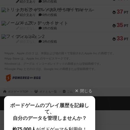
紹介文あり
3件の投稿
トリックギア - ペルソナ5 ザ・ロイヤル-
37
PT
紹介文あり
6件の投稿
ノームズ・アット・ナイト
35
PT
紹介文なし
1件の投稿
フィッシェン2
33
PT
紹介文なし
1件の投稿
※Apple、Apple のロゴ は、米国および他の国々で登録されたApple Inc.の商標です。
※App Store は、Apple Inc.のサービスマークです。
※Android は、グーグル インコーポレイテッドの商標または登録商標です。
※Google Play とそのロゴは、Google Inc.の商標または登録商標です。
閉じる
ボドゲーマTOP
ボドとも一覧
ごん
ボドゲーマTOP
ボードゲームのプレイ履歴を記録し
て、
ボードゲームを検索する
自分のデータを管理しませんか？
約75,000人
がボドゲーマを利用中！