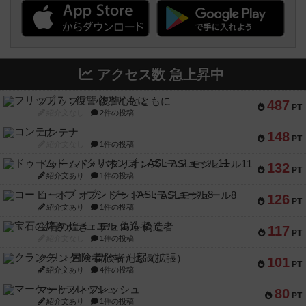
アクセス数 急上昇中
フリップ７：復讐心とともに
487
PT
紹介文なし
2件の投稿
コンテナ
148
PT
紹介文なし
1件の投稿
ドゥームド・バタリオンズ：ASLモジュール11
132
PT
紹介文あり
1件の投稿
コード・オブ・ブシドー：ASLモジュール8
126
PT
紹介文あり
1件の投稿
宝石の煌き：デュエル 偽造者
117
PT
紹介文なし
1件の投稿
クランク! ：冒険者たち（拡張）
101
PT
紹介文あり
4件の投稿
マーケットフレッシュ
80
PT
紹介文あり
1件の投稿