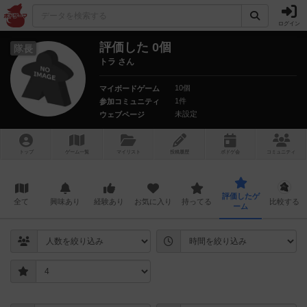
ログイン
評価した 0個
隊長
トラ さん
10個
マイボードゲーム
1件
参加コミュニティ
未設定
ウェブページ
トップ
ゲーム一覧
マイリスト
投稿履歴
ボ
ドゲ
会
コミュニティ
評価したゲ
全て
興味あり
経験あり
お気に入り
持ってる
比較する
ーム