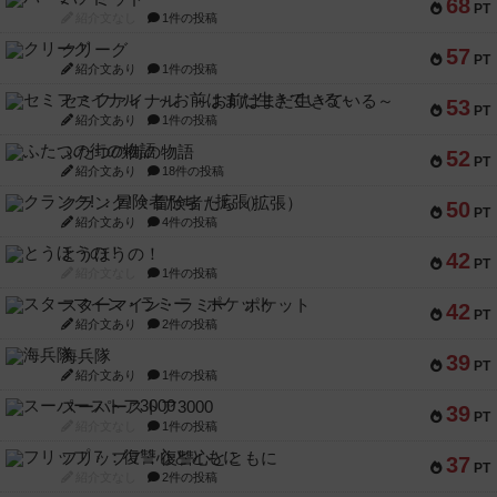
68
PT
紹介文なし
1件の投稿
クリーグ
57
PT
紹介文あり
1件の投稿
セミファイナル ～お前はまだ生きている～
53
PT
紹介文あり
1件の投稿
ふたつの街の物語
52
PT
紹介文あり
18件の投稿
クランク! ：冒険者たち（拡張）
50
PT
紹介文あり
4件の投稿
とうほうの！
42
PT
紹介文なし
1件の投稿
スターマイン・ラミー ポケット
42
PT
紹介文あり
2件の投稿
海兵隊
39
PT
紹介文あり
1件の投稿
スーパーストア3000
39
PT
紹介文なし
1件の投稿
フリップ７：復讐心とともに
37
PT
紹介文なし
2件の投稿