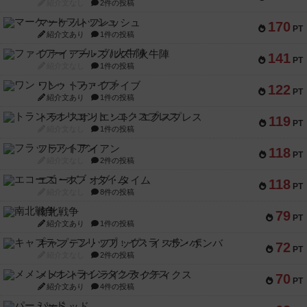
紹介文なし
2件の投稿
マーケットフレッシュ
170
PT
紹介文あり
1件の投稿
ファイアー・ブルズ / 火牛陣
141
PT
紹介文なし
1件の投稿
ワン・トゥ・ファイブ
122
PT
紹介文あり
1件の投稿
トランスオリエント・エクスプレス
119
PT
紹介文なし
1件の投稿
フラットアイアン
118
PT
紹介文なし
2件の投稿
エコーズ・オブ・タイム
118
PT
紹介文なし
8件の投稿
南北戦争
79
PT
紹介文あり
1件の投稿
キャプテン・フリップ：イスラ・ボンバ
72
PT
紹介文なし
2件の投稿
メメントオンラインタクティクス
70
PT
紹介文あり
4件の投稿
パーミッド