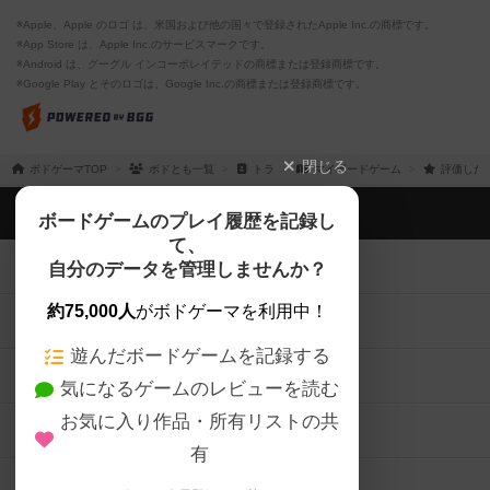
※Apple、Apple のロゴ は、米国および他の国々で登録されたApple Inc.の商標です。
※App Store は、Apple Inc.のサービスマークです。
※Android は、グーグル インコーポレイテッドの商標または登録商標です。
※Google Play とそのロゴは、Google Inc.の商標または登録商標です。
閉じる
ボドゲーマTOP
ボドとも一覧
トラ
マイボードゲーム
評価した
ボドゲーマTOP
ボードゲームのプレイ履歴を記録し
て、
ボードゲームを検索する
自分のデータを管理しませんか？
約75,000人
がボドゲーマを利用中！
ボードゲームの新着レビュー
遊んだボードゲームを記録する
ボードゲーム会情報
気になるゲームのレビューを読む
お気に入り作品・所有リストの共
メカニクス特集
有
掲示板・トピックス