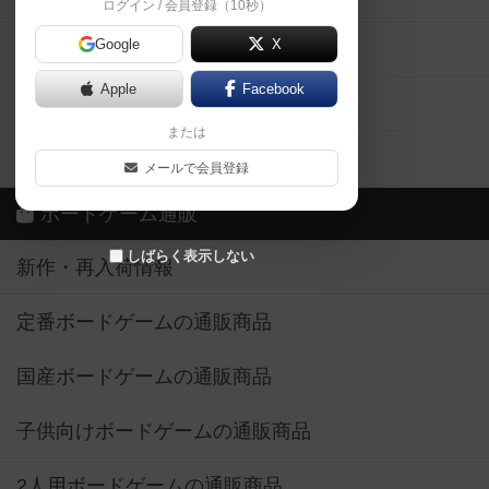
ログイン / 会員登録（10秒）
Google
X
ボドとも・会員一覧
Apple
Facebook
ボードゲーム業界コラム
または
ボドゲーマご利用案内
メールで会員登録
ボードゲーム通販
しばらく表示しない
新作・再入荷情報
定番ボードゲームの通販商品
国産ボードゲームの通販商品
子供向けボードゲームの通販商品
2人用ボードゲームの通販商品