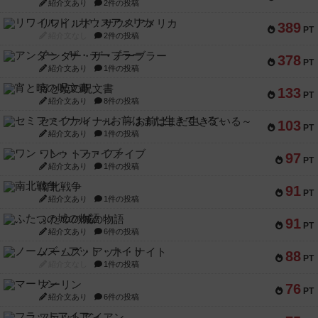
紹介文あり
2件の投稿
リワイルド：サウスアメリカ
389
PT
紹介文なし
2件の投稿
アンダー・ザ・テーブラー
378
PT
紹介文あり
1件の投稿
宵と暁の呪文書
133
PT
紹介文あり
8件の投稿
セミファイナル ～お前はまだ生きている～
103
PT
紹介文あり
1件の投稿
ワン・トゥ・ファイブ
97
PT
紹介文あり
1件の投稿
南北戦争
91
PT
紹介文あり
1件の投稿
ふたつの城の物語
91
PT
紹介文あり
6件の投稿
ノームズ・アット・ナイト
88
PT
紹介文なし
1件の投稿
マーリン
76
PT
紹介文あり
6件の投稿
フラットアイアン