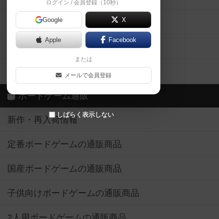
ログイン / 会員登録（10秒）
Google
X
ボドとも・会員一覧
Apple
Facebook
ボードゲーム業界コラム
または
ボドゲーマご利用案内
メールで会員登録
ボードゲーム通販
しばらく表示しない
新作・再入荷情報
定番ボードゲームの通販商品
国産ボードゲームの通販商品
子供向けボードゲームの通販商品
2人用ボードゲームの通販商品