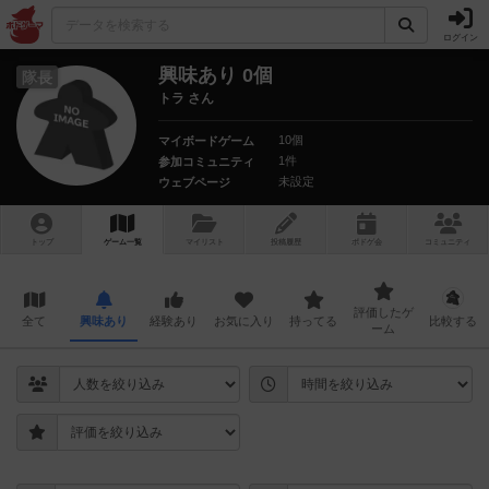
ログイン
興味あり 0個
隊長
トラ さん
10個
マイボードゲーム
1件
参加コミュニティ
未設定
ウェブページ
トップ
ゲーム一覧
マイリスト
投稿履歴
ボ
ドゲ
会
コミュニティ
評価したゲ
全て
興味あり
経験あり
お気に入り
持ってる
比較する
ーム