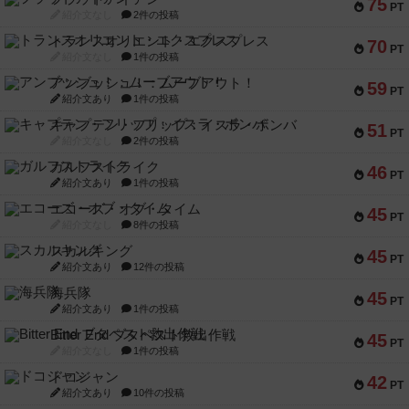
75
PT
紹介文なし
2件の投稿
トランスオリエント・エクスプレス
70
PT
紹介文なし
1件の投稿
アンブッシュ！：ムーブアウト！
59
PT
紹介文あり
1件の投稿
キャプテン・フリップ：イスラ・ボンバ
51
PT
紹介文なし
2件の投稿
ガルフストライク
46
PT
紹介文あり
1件の投稿
エコーズ・オブ・タイム
45
PT
紹介文なし
8件の投稿
スカルキング
45
PT
紹介文あり
12件の投稿
海兵隊
45
PT
紹介文あり
1件の投稿
Bitter End ブタペスト救出作戦
45
PT
紹介文なし
1件の投稿
ドコジャン
42
PT
紹介文あり
10件の投稿