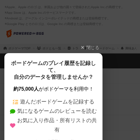
※Apple、Apple のロゴ は、米国および他の国々で登録されたApple Inc.の商標です。
※App Store は、Apple Inc.のサービスマークです。
※Android は、グーグル インコーポレイテッドの商標または登録商標です。
※Google Play とそのロゴは、Google Inc.の商標または登録商標です。
閉じる
ボドゲーマTOP
ボドとも一覧
トラ
マイボードゲーム
興味あり
ボドゲーマTOP
ボードゲームのプレイ履歴を記録し
て、
ボードゲームを検索する
自分のデータを管理しませんか？
約75,000人
がボドゲーマを利用中！
ボードゲームの新着レビュー
遊んだボードゲームを記録する
ボードゲーム会情報
気になるゲームのレビューを読む
お気に入り作品・所有リストの共
メカニクス特集
有
掲示板・トピックス