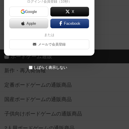
ログイン / 会員登録（10秒）
Google
X
ボドとも・会員一覧
Apple
Facebook
ボードゲーム業界コラム
または
ボドゲーマご利用案内
メールで会員登録
ボードゲーム通販
しばらく表示しない
新作・再入荷情報
定番ボードゲームの通販商品
国産ボードゲームの通販商品
子供向けボードゲームの通販商品
2人用ボードゲームの通販商品