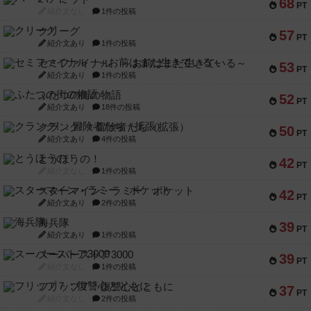
68
PT
紹介文なし
1件の投稿
クリーグ
57
PT
紹介文あり
1件の投稿
セミファイナル ～お前はまだ生きている～
53
PT
紹介文あり
1件の投稿
ふたつの街の物語
52
PT
紹介文あり
18件の投稿
クランク! ：冒険者たち（拡張）
50
PT
紹介文あり
4件の投稿
とうほうの！
42
PT
紹介文なし
1件の投稿
スターマイン・ラミー ポケット
42
PT
紹介文あり
2件の投稿
海兵隊
39
PT
紹介文あり
1件の投稿
スーパーストア3000
39
PT
紹介文なし
1件の投稿
フリップ７：復讐心とともに
37
PT
紹介文なし
2件の投稿