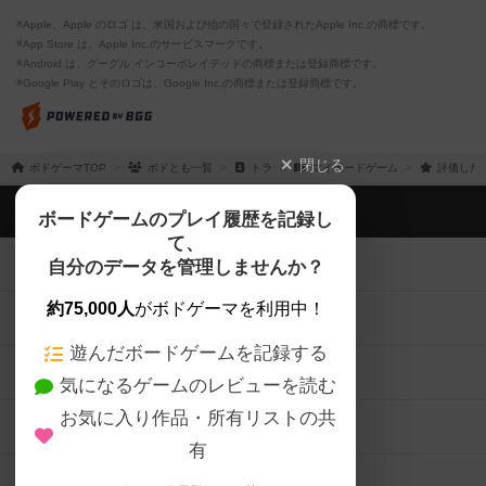
※Apple、Apple のロゴ は、米国および他の国々で登録されたApple Inc.の商標です。
※App Store は、Apple Inc.のサービスマークです。
※Android は、グーグル インコーポレイテッドの商標または登録商標です。
※Google Play とそのロゴは、Google Inc.の商標または登録商標です。
閉じる
ボドゲーマTOP
ボドとも一覧
トラ
マイボードゲーム
評価した
ボドゲーマTOP
ボードゲームのプレイ履歴を記録し
て、
ボードゲームを検索する
自分のデータを管理しませんか？
約75,000人
がボドゲーマを利用中！
ボードゲームの新着レビュー
遊んだボードゲームを記録する
ボードゲーム会情報
気になるゲームのレビューを読む
お気に入り作品・所有リストの共
メカニクス特集
有
掲示板・トピックス