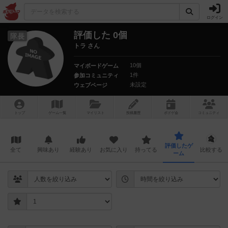
ログイン
評価した 0個
隊長
トラ さん
10個
マイボードゲーム
1件
参加コミュニティ
未設定
ウェブページ
トップ
ゲーム一覧
マイリスト
投稿履歴
ボ
ドゲ
会
コミュニティ
評価したゲ
全て
興味あり
経験あり
お気に入り
持ってる
比較する
ーム