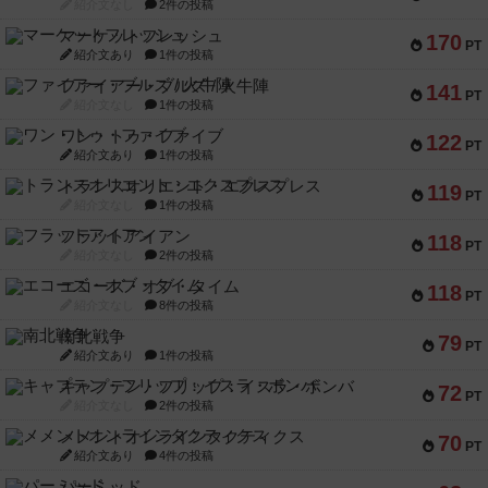
紹介文なし
2件の投稿
マーケットフレッシュ
170
PT
紹介文あり
1件の投稿
ファイアー・ブルズ / 火牛陣
141
PT
紹介文なし
1件の投稿
ワン・トゥ・ファイブ
122
PT
紹介文あり
1件の投稿
トランスオリエント・エクスプレス
119
PT
紹介文なし
1件の投稿
フラットアイアン
118
PT
紹介文なし
2件の投稿
エコーズ・オブ・タイム
118
PT
紹介文なし
8件の投稿
南北戦争
79
PT
紹介文あり
1件の投稿
キャプテン・フリップ：イスラ・ボンバ
72
PT
紹介文なし
2件の投稿
メメントオンラインタクティクス
70
PT
紹介文あり
4件の投稿
パーミッド