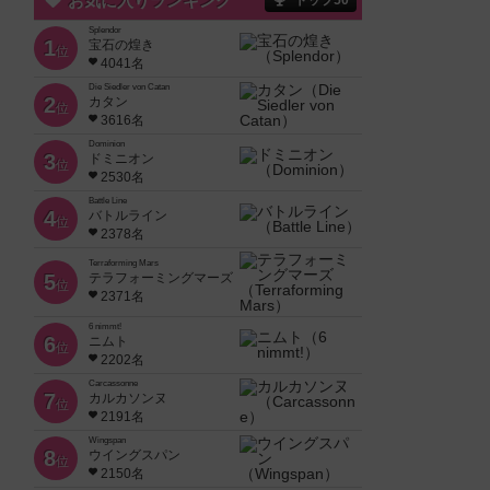
お気に入りランキング
トップ50
Splendor
1
宝石の煌き
位
4041名
Die Siedler von Catan
2
カタン
位
3616名
Dominion
3
ドミニオン
位
2530名
Battle Line
4
バトルライン
位
2378名
Terraforming Mars
5
テラフォーミングマーズ
位
2371名
6 nimmt!
6
ニムト
位
2202名
Carcassonne
7
カルカソンヌ
位
2191名
Wingspan
8
ウイングスパン
位
2150名