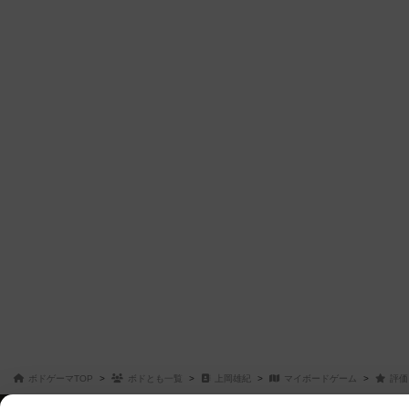
ボドゲーマTOP
ボドとも一覧
上岡雄紀
マイボードゲーム
評価