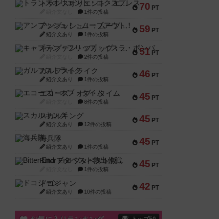
トランスオリエント・エクスプレス
70
PT
紹介文なし
1件の投稿
アンブッシュ！：ムーブアウト！
59
PT
紹介文あり
1件の投稿
キャプテン・フリップ：イスラ・ボンバ
51
PT
紹介文なし
2件の投稿
ガルフストライク
46
PT
紹介文あり
1件の投稿
エコーズ・オブ・タイム
45
PT
紹介文なし
8件の投稿
スカルキング
45
PT
紹介文あり
12件の投稿
海兵隊
45
PT
紹介文あり
1件の投稿
Bitter End ブタペスト救出作戦
45
PT
紹介文なし
1件の投稿
ドコジャン
42
PT
紹介文あり
10件の投稿