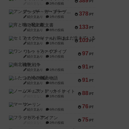
389
PT
紹介文なし
2件の投稿
アンダー・ザ・テーブラー
378
PT
紹介文あり
1件の投稿
宵と暁の呪文書
133
PT
紹介文あり
8件の投稿
セミファイナル ～お前はまだ生きている～
103
PT
紹介文あり
1件の投稿
ワン・トゥ・ファイブ
97
PT
紹介文あり
1件の投稿
南北戦争
91
PT
紹介文あり
1件の投稿
ふたつの城の物語
91
PT
紹介文あり
6件の投稿
ノームズ・アット・ナイト
88
PT
紹介文なし
1件の投稿
マーリン
76
PT
紹介文あり
6件の投稿
フラットアイアン
75
PT
紹介文なし
2件の投稿