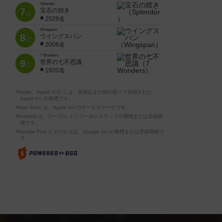
Splendor
7
宝石の煌き
位
2029名
Wingspan
8
ウイングスパン
位
2006名
7 Wonders
9
世界の七不思議
位
1920名
※Apple、Apple のロゴ は、米国および他の国々で登録された
Apple Inc.の商標です。
※App Store は、Apple Inc.のサービスマークです。
※Android は、グーグル インコーポレイテッドの商標または登録商
標です。
※Google Play とそのロゴは、Google Inc.の商標または登録商標で
す。