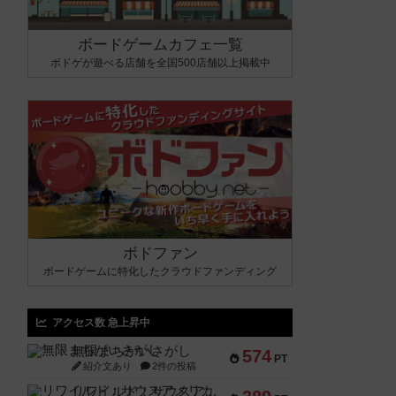
ボードゲームカフェ一覧
ボドゲが遊べる店舗を全国500店舗以上掲載中
ボドファン
ボードゲームに特化したクラウドファンディング
アクセス数 急上昇中
無限まちがいさがし
574
PT
紹介文あり
2件の投稿
リワイルド：サウスアメリカ