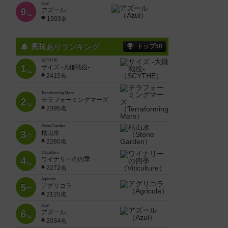
Azul
9
アズール
位
1903名
興味ありランキング
トップ50
SCYTHE
1
サイズ -大鎌戦役-
位
2415名
Terraforming Mars
2
テラフォーミングマーズ
位
2395名
Stone Garden
3
枯山水
位
2280名
Viticulture
4
ワイナリーの四季
位
2272名
Agricola
5
アグリコラ
位
2120名
Azul
6
アズール
位
2034名