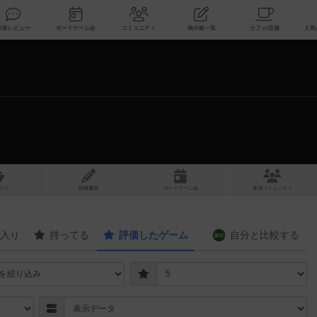
索
新着レビュー
ボードゲーム会
コミュニティ
掲示板一覧
スト
投稿履歴
ボ
ー
ドゲ
ーム
会
参加
コミュニティ
入り
持ってる
評価したゲーム
自分と
比較する