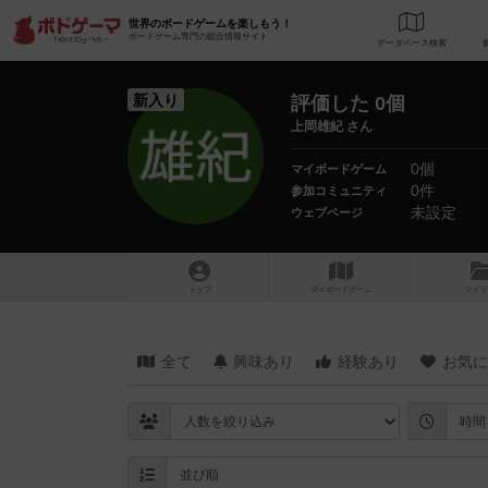
世界のボードゲームを楽しもう！
ボードゲーム専門の総合情報サイト
データベース
検
新入り
評価した 0個
上岡雄紀 さん
0個
マイボードゲーム
0件
参加コミュニティ
未設定
ウェブページ
トップ
マイボードゲーム
マイリ
全て
興味あり
経験あり
お気に