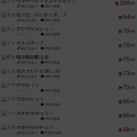
ファースト・イン・フライト
108
PT
紹介文あり
3件の投稿
モズビ－ズ・レイダ－ズ
94
PT
紹介文あり
1件の投稿
テンプテーション
79
PT
紹介文なし
2件の投稿
インドネシア
78
PT
紹介文あり
2件の投稿
宵と暁の呪文書
75
PT
紹介文あり
8件の投稿
リスボン・トラム 28
73
PT
紹介文あり
9件の投稿
アマナイト
73
PT
紹介文なし
1件の投稿
ブラヴェスト
66
PT
紹介文なし
1件の投稿
スペクタキュラー
60
PT
紹介文なし
1件の投稿
スモールワールド
59
PT
紹介文あり
13件の投稿