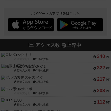
ボドゲーマのアプリ版はこちら
アクセス数 急上昇中
コレクト！
340
PT
紹介文なし
1件の投稿
無限まちがいさがし
322
PT
紹介文あり
2件の投稿
ガルフストライク
217
PT
紹介文あり
1件の投稿
クルティボ
203
PT
紹介文なし
1件の投稿
1809
112
PT
紹介文あり
1件の投稿