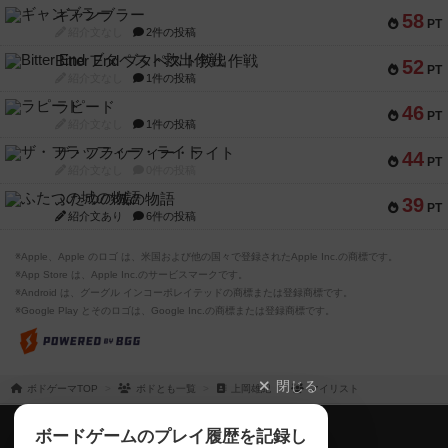
ギャンブラー
58
PT
紹介文なし
2件の投稿
Bitter End ブタペスト救出作戦
52
PT
紹介文なし
1件の投稿
ラピード
46
PT
紹介文なし
1件の投稿
ザ・フラッフィー・ライト
44
PT
紹介文なし
0件の投稿
ふたつの城の物語
39
PT
紹介文あり
6件の投稿
※Apple、Apple のロゴ は、米国および他の国々で登録されたApple Inc.の商標です。
※App Store は、Apple Inc.のサービスマークです。
※Android は、グーグル インコーポレイテッドの商標または登録商標です。
※Google Play とそのロゴは、Google Inc.の商標または登録商標です。
閉じる
ボドゲーマTOP
ボドとも一覧
上岡雄紀
マイリスト
ボドゲーマTOP
ボードゲームのプレイ履歴を記録し