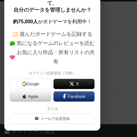
て、
ボードゲームを検索する
自分のデータを管理しませんか？
約75,000人
がボドゲーマを利用中！
ボードゲームの新着レビュー
遊んだボードゲームを記録する
ボードゲーム会情報
気になるゲームのレビューを読む
お気に入り作品・所有リストの共
メカニクス特集
有
掲示板・トピックス
ログイン / 会員登録（10秒）
Google
X
ボドとも・会員一覧
Apple
Facebook
ボードゲーム業界コラム
または
ボドゲーマご利用案内
メールで会員登録
ボードゲーム通販