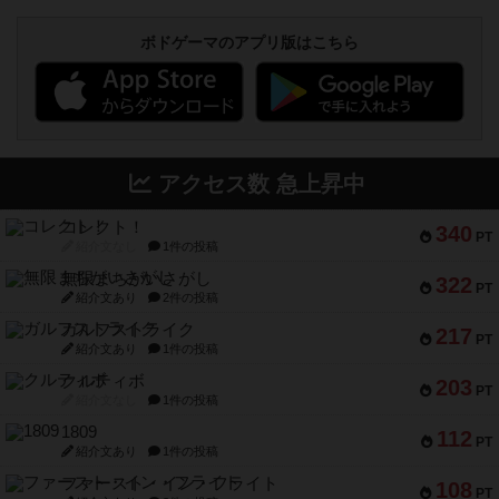
ボドゲーマのアプリ版はこちら
アクセス数 急上昇中
コレクト！
340
PT
紹介文なし
1件の投稿
無限まちがいさがし
322
PT
紹介文あり
2件の投稿
ガルフストライク
217
PT
紹介文あり
1件の投稿
クルティボ
203
PT
紹介文なし
1件の投稿
1809
112
PT
紹介文あり
1件の投稿
ファースト・イン・フライト
108
PT