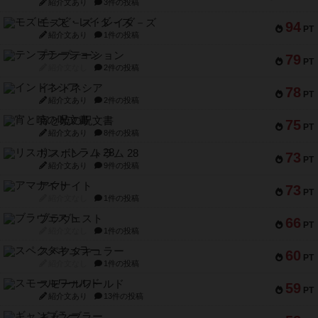
紹介文あり
3件の投稿
モズビ－ズ・レイダ－ズ
94
PT
紹介文あり
1件の投稿
テンプテーション
79
PT
紹介文なし
2件の投稿
インドネシア
78
PT
紹介文あり
2件の投稿
宵と暁の呪文書
75
PT
紹介文あり
8件の投稿
リスボン・トラム 28
73
PT
紹介文あり
9件の投稿
アマナイト
73
PT
紹介文なし
1件の投稿
ブラヴェスト
66
PT
紹介文なし
1件の投稿
スペクタキュラー
60
PT
紹介文なし
1件の投稿
スモールワールド
59
PT
紹介文あり
13件の投稿
ギャンブラー