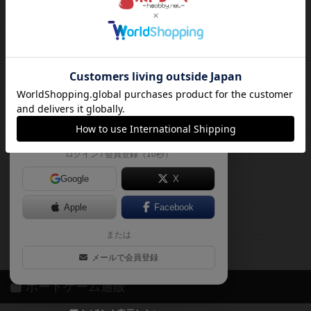
ボードゲームを検索する
自分のデータを管理しませんか？
約75,000人
がボドゲーマを利用中！
ボードゲームの新着レビュー
遊んだボードゲームを記録する
ボードゲーム会情報
気になるゲームのレビューを読む
お気に入り作品・所有リストの共
メカニクス特集
有
掲示板・トピックス
ログイン / 会員登録（10秒）
Google
X
ボドとも・会員一覧
Apple
Facebook
ボードゲーム業界コラム
または
ボドゲーマご利用案内
メールで会員登録
ボードゲーム通販