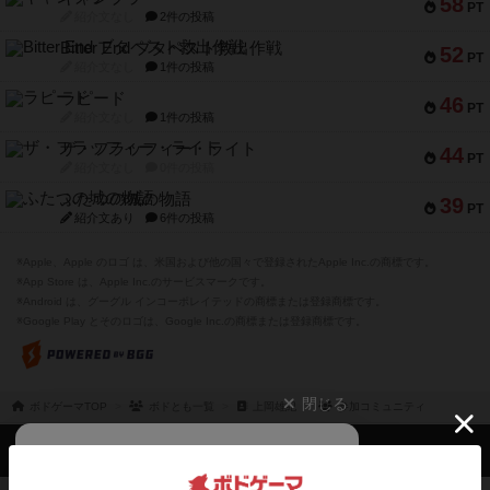
58
PT
紹介文なし
2件の投稿
Bitter End ブタペスト救出作戦
52
PT
紹介文なし
1件の投稿
ラピード
46
PT
紹介文なし
1件の投稿
ザ・フラッフィー・ライト
44
PT
紹介文なし
0件の投稿
ふたつの城の物語
39
PT
紹介文あり
6件の投稿
※Apple、Apple のロゴ は、米国および他の国々で登録されたApple Inc.の商標です。
※App Store は、Apple Inc.のサービスマークです。
※Android は、グーグル インコーポレイテッドの商標または登録商標です。
※Google Play とそのロゴは、Google Inc.の商標または登録商標です。
閉じる
ボドゲーマTOP
ボドとも一覧
上岡雄紀
参加コミュニティ
ボドゲーマTOP
ボードゲームのプレイ履歴を記録し
て、