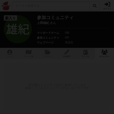
ログイン
参加コミュニティ
新入り
上岡雄紀 さん
0個
マイボードゲーム
0件
参加コミュニティ
未設定
ウェブページ
トップ
ゲーム一覧
マイリスト
投稿履歴
ボ
ドゲ
会
コミュニティ
非公開コミュニティのみに参加しているか
参加しているコミュニティがないユーザーです